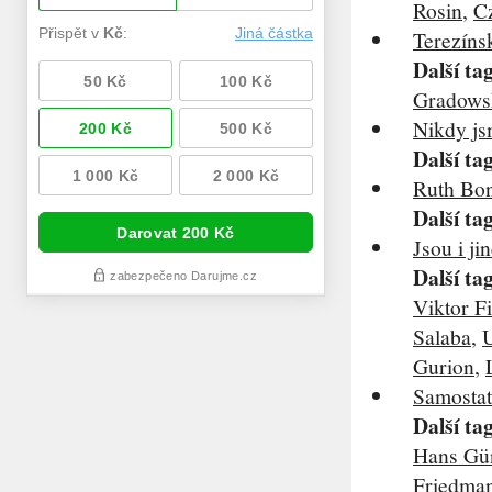
Rosin
,
C
Terezíns
Další ta
Gradows
Nikdy jsm
Další ta
Ruth Bon
Další ta
Jsou i ji
Další ta
Viktor Fi
Salaba
,
U
Gurion
,
Samostat
Další ta
Hans Gü
Friedma