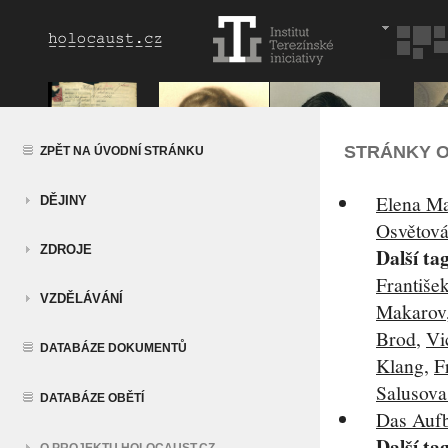
STRÁNKY O
ZPĚT NA ÚVODNÍ STRÁNKU
Elena Ma
DĚJINY
Osvětová
ZDROJE
Další ta
Františe
VZDĚLÁVÁNÍ
Makarov
Brod
,
Vi
DATABÁZE DOKUMENTŮ
Klang
,
F
Salusova
DATABÁZE OBĚTÍ
Das Auf
Další ta