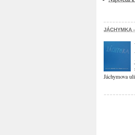
JÁCHYMKA -
Jáchymova ulic