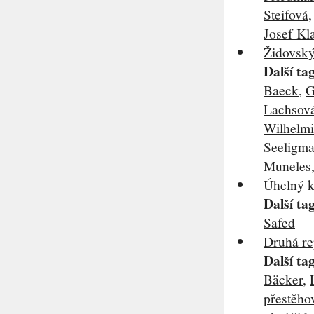
Steifová
Josef Kl
Židovský 
Další ta
Baeck
,
G
Lachsov
Wilhelmi
Seeligm
Muneles
Úhelný 
Další ta
Safed
Druhá rep
Další ta
Bäcker
,
přestěho