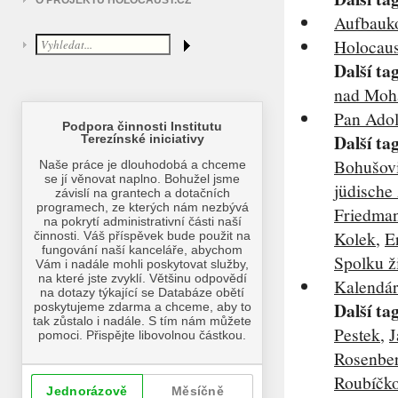
O PROJEKTU HOLOCAUST.CZ
Aufbauk
Holocaus
Další ta
nad Mo
Pan Adol
Další ta
Bohušov
jüdisch
Friedma
Kolek
,
E
Spolku ž
Kalendár
Další ta
Pestek
,
J
Rosenbe
Roubíčk