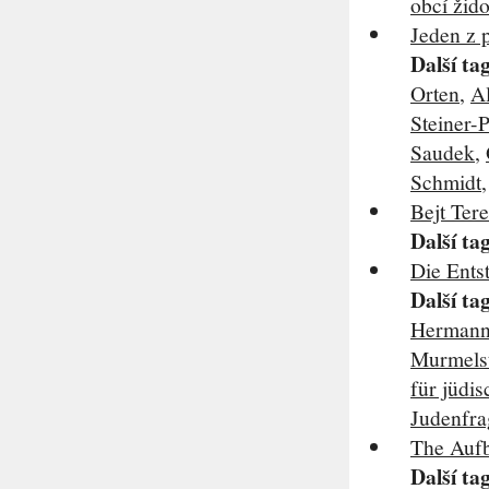
obcí žid
Jeden z 
Další ta
Orten
,
A
Steiner-
Saudek
,
Schmidt
Bejt Ter
Další ta
Die Ents
Další ta
Hermann
Murmels
für jüdi
Judenfr
The Auf
Další ta