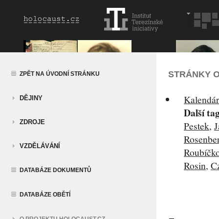
STRÁNKY O
ZPĚT NA ÚVODNÍ STRÁNKU
Kalendár
DĚJINY
Další ta
ZDROJE
Pestek
,
J
Rosenbe
VZDĚLÁVÁNÍ
Roubíčk
Rosin
,
C
DATABÁZE DOKUMENTŮ
DATABÁZE OBĚTÍ