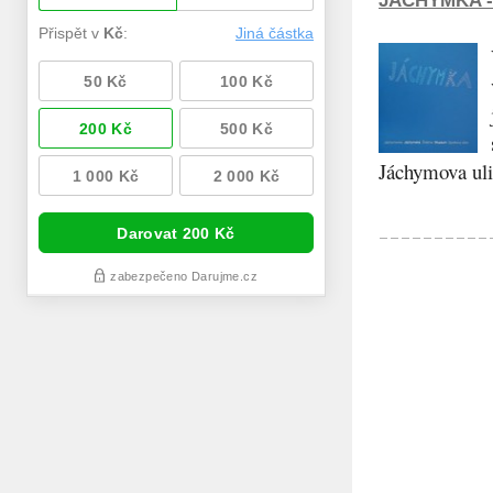
JÁCHYMKA -
Jáchymova ulic