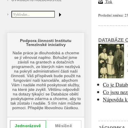
O PROJEKTU HOLOCAUST.CZ
Tisk
Poslední změna: 23
DATABÁZE O
Co je Datab
Co jsou ne
Nápověda k 