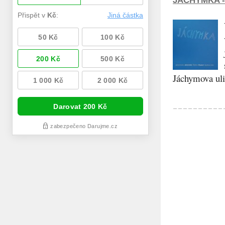
JÁCHYMKA -
Jáchymova ulic