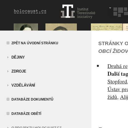
STRÁNKY O
ZPĚT NA ÚVODNÍ STRÁNKU
OBCÍ ŽIDO
DĚJINY
Druhá rep
ZDROJE
Další ta
Stopford
VZDĚLÁVÁNÍ
Ústav pr
židů
,
Ali
DATABÁZE DOKUMENTŮ
DATABÁZE OBĚTÍ