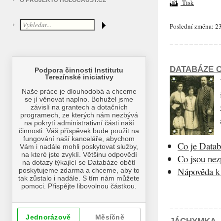
O PROJEKTU HOLOCAUST.CZ
Tisk
Poslední změna: 23
DATABÁZE O
Co je Datab
Co jsou ne
Nápověda k 