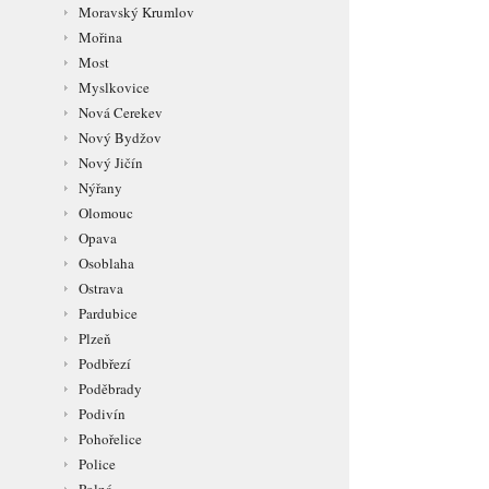
Moravský Krumlov
Mořina
Most
Myslkovice
Nová Cerekev
Nový Bydžov
Nový Jičín
Nýřany
Olomouc
Opava
Osoblaha
Ostrava
Pardubice
Plzeň
Podbřezí
Poděbrady
Podivín
Pohořelice
Police