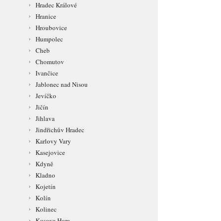
Hradec Králové
Hranice
Hroubovice
Humpolec
Cheb
Chomutov
Ivančice
Jablonec nad Nisou
Jevíčko
Jičín
Jihlava
Jindřichův Hradec
Karlovy Vary
Kasejovice
Kdyně
Kladno
Kojetín
Kolín
Kolinec
Kosova Hora