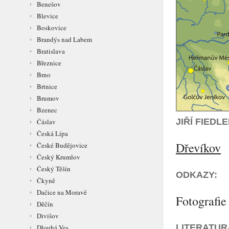
Benešov
Blevice
Boskovice
Brandýs nad Labem
Bratislava
Březnice
Brno
Brtnice
Brumov
Bzenec
JIŘÍ FIED
Čáslav
Česká Lípa
Dřevíkov
České Budějovice
Český Krumlov
Český Těšín
ODKAZY:
Čkyně
Dačice na Moravě
Fotografie
Děčín
Divišov
LITERATUR
Dlouhá Ves