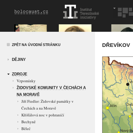
DŘEVÍKOV
ZPĚT NA ÚVODNÍ STRÁNKU
DĚJINY
ZDROJE
Vzpomínky
ŽIDOVSKÉ KOMUNITY V ČECHÁCH A
NA MORAVĚ
Jiří Fiedler: Židovské památky v
Čechách a na Moravě
Křišťálová noc v pohraničí
Bechyně
Běleč