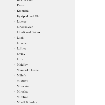
Krnov
Kroměříž
Kynšperk nad Ohří
Liberec
Libochovice
Lipník nad Bečvou
Liteň
Lomnice
Loštice
Louny
Luže
Malešov
Mariánské Lázně
Mělník
Mikulov
Milevsko
Miroslav
Mirotice
Mladá Boleslav