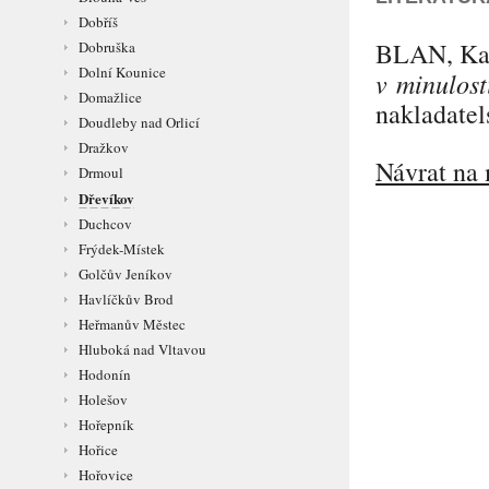
Dobříš
BLAN
, K
Dobruška
Dolní Kounice
v minulost
Domažlice
nakladatel
Doudleby nad Orlicí
Dražkov
Návrat na 
Drmoul
Dřevíkov
Duchcov
Frýdek-Místek
Golčův Jeníkov
Havlíčkův Brod
Heřmanův Městec
Hluboká nad Vltavou
Hodonín
Holešov
Hořepník
Hořice
Hořovice