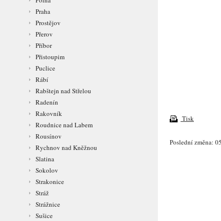
Polná
Praha
Prostějov
Přerov
Příbor
Přistoupim
Puclice
Rábí
Rabštejn nad Střelou
Radenín
Rakovník
Tisk
Roudnice nad Labem
Rousínov
Poslední změna: 05
Rychnov nad Kněžnou
Slatina
Sokolov
Strakonice
Stráž
Strážnice
Sušice