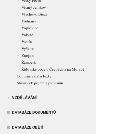
Velký Pěčín
Větrný Jeníkov
Vlachovo Březí
Vodňany
Vojkovice
Volyně
Vsetín
Vyškov
Znojmo
Žamberk
Židovské obce v Čechách a na Moravě
Odborné a další texty
Slovníček pojmů z judaismu
VZDĚLÁVÁNÍ
DATABÁZE DOKUMENTŮ
DATABÁZE OBĚTÍ