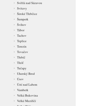
Světlá nad Sázavou
Svitavy
Široké Třebčice
Šumperk
Švihov
Tábor
Tachov
Teplice
Terezín
Tovačov
Třebíč
Třešť
Tučapy
Uherský Brod
Úsov
Ústí nad Labem
Vamberk
Velká Bukovina
Velké Meziříčí