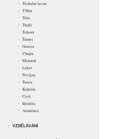
Techelet lavan
T'filin
Tóra
Trejfe
Tohora
Šámes
Geniza
Chupa
Mizrach
Lulav
Povijan
Tum'a
Kidušin
Cicit
Identita
Asimilace
VZDĚLÁVÁNÍ