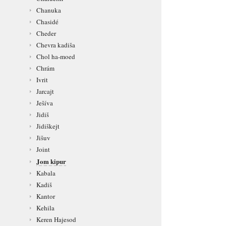
Chanuka
Chasidé
Cheder
Chevra kadiša
Chol ha-moed
Chrám
Ivrit
Jarcajt
Ješíva
Jidiš
Jidiškejt
Jišuv
Joint
Jom kipur
Kabala
Kadiš
Kantor
Kehila
Keren Hajesod