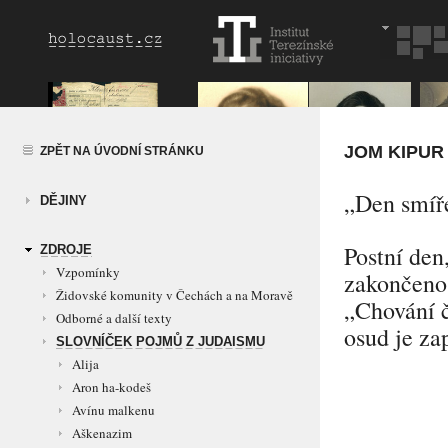
JOM KIPUR
ZPĚT NA ÚVODNÍ STRÁNKU
„Den smíř
DĚJINY
Postní den
ZDROJE
Vzpomínky
zakončeno 
Židovské komunity v Čechách a na Moravě
„Chování č
Odborné a další texty
osud je za
SLOVNÍČEK POJMŮ Z JUDAISMU
Alija
Aron ha-kodeš
Avínu malkenu
Aškenazim