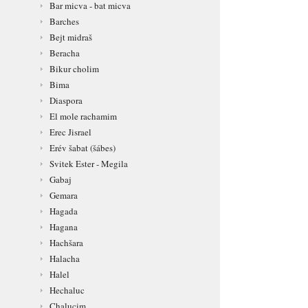
Bar micva - bat micva
Barches
Bejt midraš
Beracha
Bikur cholim
Bima
Diaspora
El mole rachamim
Erec Jisrael
Erév šabat (šábes)
Svitek Ester - Megila
Gabaj
Gemara
Hagada
Hagana
Hachšara
Halacha
Halel
Hechaluc
Chalucim