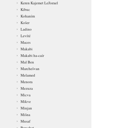
Keren Kajemet LeJisrael
Kibuc
Kohaním
Košer
Ladino
Levíté
Maces
Makabi
Makabi ha-caír
Mal Ben
Marchešvan
Melamed
Menora
Mezuza
Micva
Mikve
Minjan
Mišna
Musaf
Parochet