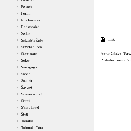
Pesach
Purim
Roš ha-šana
Roš chodeš
Seder
Tisk
Sefardští Židé
Simchat Tora
Autor článku:
Tere
Sionismus
Poslední změna: 23
Sukot
Synagoga
Šabat
Šachrit
Šavuot
Šemini aceret
Šiviti
Š'ma Jisrael
Štetl
Talmud
Talmud - Tóra