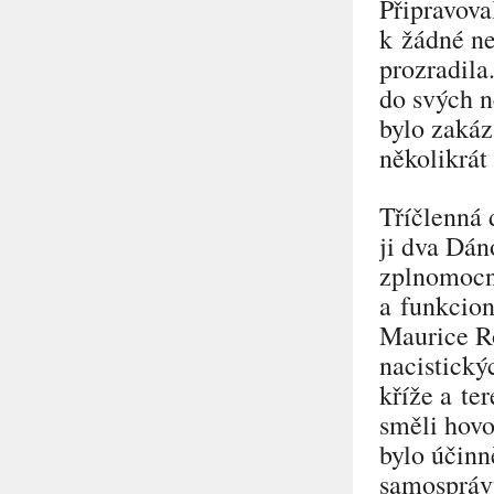
Připravova
k žádné ne
prozradila
do svých 
bylo zakáz
několikrát
Tříčlenná 
ji dva Dán
zplnomocn
a funkcio
Maurice Ro
nacistick
kříže a te
směli hovo
bylo účinn
samospráv