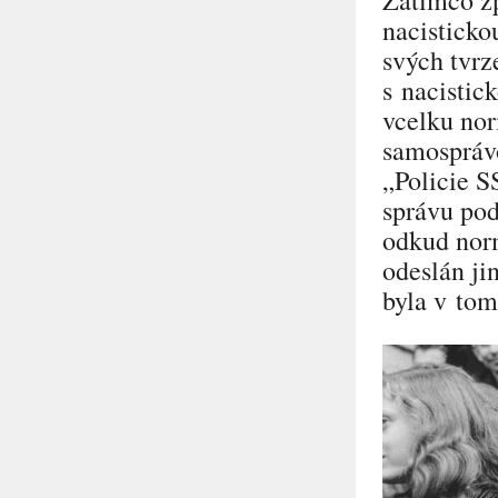
Zatímco zp
nacisticko
svých tvrz
s nacistic
vcelku nor
samosprávo
„Policie S
správu pod
odkud norm
odeslán j
byla v tom