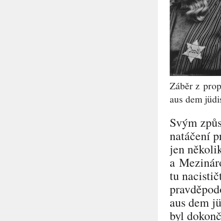
Záběr z prop
aus dem jüdi
Svým způs
natáčení p
jen několi
a Mezinár
tu nacisti
pravděpod
aus dem jü
byl dokonč