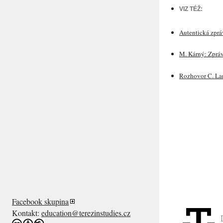
VIZ TÉŽ:
Autentická zprá
M. Kárný: Zpráv
Rozhovor C. La
Facebook skupina
Kontakt:
education@terezinstudies.cz