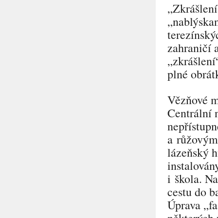
„Zkrášlení
„nablýska
terezínský
zahraničí 
„zkrášlení
plné obrát
Vězňové mu
Centrální 
nepřístup
a růžovými
lázeňský h
instalovány
i škola. N
cestu do b
Úprava
„f
některých 