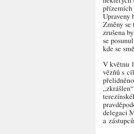
přízemích
Upraveny b
Změny se t
zrušena b
se posunul
kde se smě
V květnu 
vězňů s cí
přelidněno
„zkrášlen“
terezínské
pravděpo
delegaci 
a zástupc