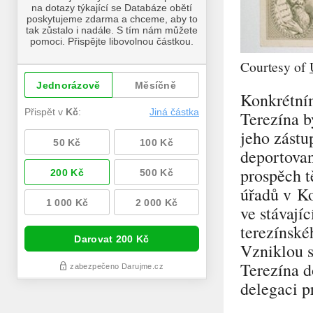
Courtesy of
Konkrétní
Terezína b
jeho zástu
deportovan
prospěch 
úřadů v Ko
ve stávají
terezínskéh
Vzniklou s
Terezína d
delegaci p