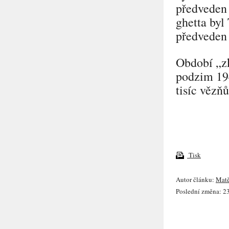
předveden 
ghetta byl
předveden
Období
„z
podzim 19
tisíc vězňů
Tisk
Autor článku:
Matě
Poslední změna: 23