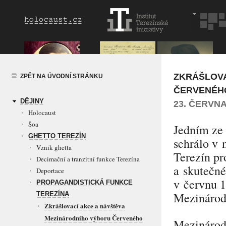
ZKRÁŠLOVA
ZPĚT NA ÚVODNÍ STRÁNKU
ČERVENÉHO 
DĚJINY
23. ČERVNA
Holocaust
Šoa
Jedním ze 
GHETTO TEREZÍN
sehrálo v 
Vznik ghetta
Terezín p
Decimační a tranzitní funkce Terezína
a skutečné
Deportace
v červnu 1
PROPAGANDISTICKÁ FUNKCE
Mezinárod
TEREZÍNA
Zkrášlovací akce a návštěva
Mezinárodního výboru Červeného
Mezinárodn