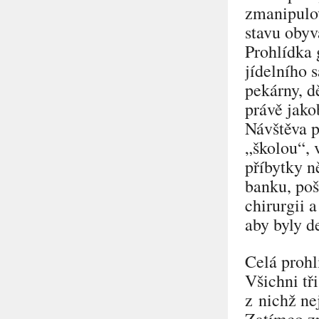
zmanipulov
stavu obyv
Prohlídka 
jídelního 
pekárny, d
právě jako
Návštěva p
„školou“
,
příbytky n
banku, pošt
chirurgii a
aby byly d
Celá prohl
Všichni tř
z nichž ne