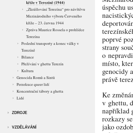
kříže v Terezíně (1944)
úspěchu us
„Zkrášlování Terezína“ pro návštěvu
nacistický
Mezinárodního výboru Červeného
deportován
kříže – 23. června 1944
terezínské
Zpráva Maurice Rossela o prohlídce
Terezína
poprvé poz
Poslední transporty a konec války v
strany sou
Terezíně
o nepravdi
Bilance
místo, kte
Přežívání v ghettu Terezín
genocidy a
Kultura
právě tere
Genocida Romů a Sintů
Perzekuce queer lidí
Koncentrační tábory a ghetta
Ke změnám
Lidé
v ghettu, 
například
ZDROJE
rozkazy se
jako ozdob
VZDĚLÁVÁNÍ