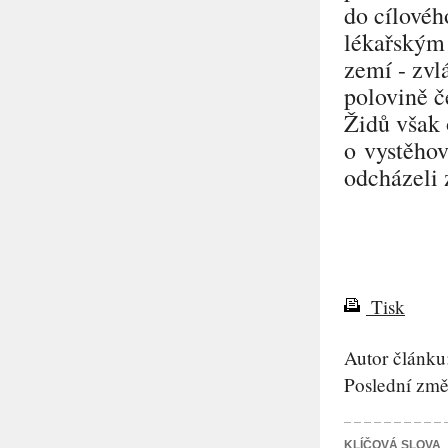
do cílovéh
lékařským
zemí - zvl
polovině 
Židů však 
o vystěhov
odcházeli 
Tisk
Autor článku
Poslední změ
KLÍČOVÁ SLOVA