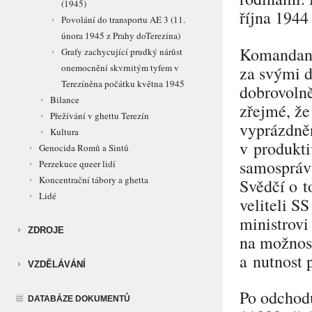
(1945)
října 1944
Povolání do transportu AE 3 (11.
února 1945 z Prahy doTerezína)
Komandant
Grafy zachycující prudký nárůst
onemocnění skvrnitým tyfem v
za svými d
Terezíněna počátku května 1945
dobrovolně
Bilance
zřejmé, že
Přežívání v ghettu Terezín
vyprázdněn
Kultura
v produkti
Genocida Romů a Sintů
samosprávy
Perzekuce queer lidí
Koncentrační tábory a ghetta
Svědčí o t
Lidé
veliteli S
ministrovi
ZDROJE
na možnost
a nutnost 
VZDĚLÁVÁNÍ
Po odchodu
DATABÁZE DOKUMENTŮ