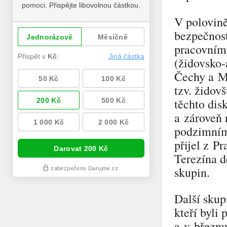
V polovině
bezpečnost
pracovním
(židovsko-
Čechy a Mo
tzv. židov
těchto dis
a zároveň 
podzimními
přijel z P
Terezína d
skupin.
Další skup
kteří byli
a v březnu