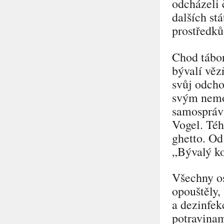
odcházeli 
dalších st
prostředk
Chod tábor
bývalí věz
svůj odcho
svým nemo
samosprávy
Vogel. Téh
ghetto. Od
„Bývalý ko
Všechny os
opouštěly,
a dezinfek
potravinam