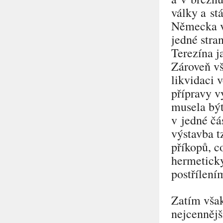
války a st
Německa vy
jedné stra
Terezína j
Zároveň vš
likvidaci 
přípravy v
musela bý
v jedné čá
výstavba t
příkopů, c
hermeticky
postřílení
Zatím však
nejcennějš