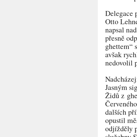
Delegace př
Otto Lehne
napsal na
přesně od
ghettem“
s
avšak rych
nedovolil 
Nadcházejí
Jasným sig
Židů z gh
Červeného 
dalších př
opustil mě
odjížděly 
služebny S