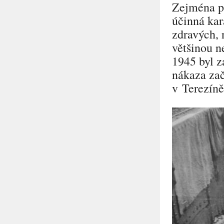
Zejména př
účinná kar
zdravých, 
většinou n
1945 byl z
nákaza zač
v Terezíně