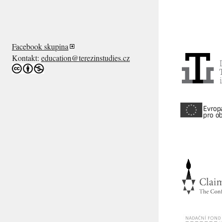
Facebook skupina
Kontakt:
education@terezinstudies.cz