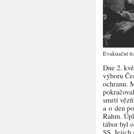
Evakuační tr
Dne 2. kvě
výboru Čer
ochranu. M
pokračoval
smrtí vězň
a o den po
Rahm. Úpl
tábor byl 
SS. Jejich