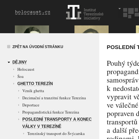
POSLEDNÍ 
ZPĚT NA ÚVODNÍ STRÁNKU
Pouhý týde
DĚJINY
Holocaust
propagandi
Šoa
samospráv
GHETTO TEREZÍN
k nedostat
Vznik ghetta
vypravit v
Decimační a tranzitní funkce Terezína
ve válečné
Deportace
popraven d
Propagandistická funkce Terezína
transportů
POSLEDNÍ TRANSPORTY A KONEC
VÁLKY V TEREZÍNĚ
a další př
Terezínský transport do Švýcarska
rodinami. 