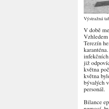
Výstražná tab
V době mez
Vzhledem k
Terezín he
karanténa.
infekčních
již odpoví
května poč
května byl
bývalých v
personál.
Bilance ep
nemocí, by