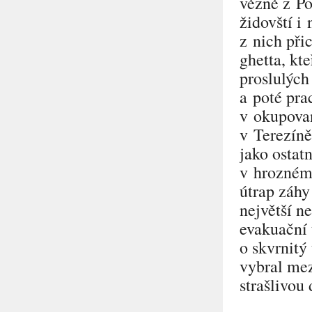
vězně z Po
židovští i
z nich při
ghetta, kt
proslulých
a poté pra
v okupovan
v Terezíně
jako ostat
v hrozném 
útrap záhy
největší n
evakuační 
o skvrnitý
vybral mez
strašlivou 