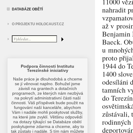
11000 vězň
nahradit p
DATABÁZE OBĚTÍ
vzpamatová
až v pros
O PROJEKTU HOLOCAUST.CZ
Benjamin M
Baeck. Obt
u mnohých 
proto přij
1944 do Te
1400 slove
odesíláni 
tamních vy
do Terezín
osvětimská
zůstávali,
rodinných 
deportován