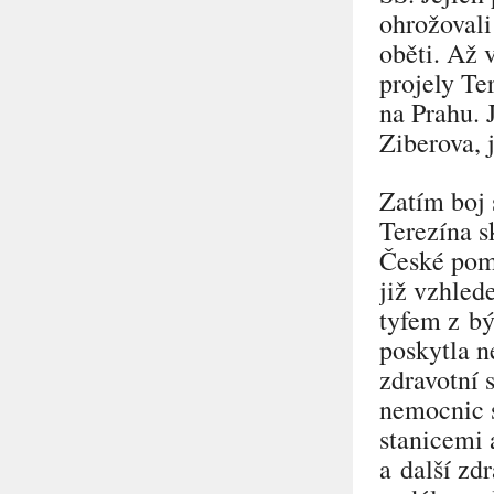
ohrožovali
oběti. Až 
projely Te
na Prahu. 
Ziberova, j
Zatím boj 
Terezína s
České pomo
již vzhled
tyfem z bý
poskytla n
zdravotní 
nemocnic 
stanicemi 
a další zd