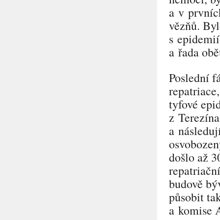
a v prvníc
vězňů. Byl
s epidemií
a řada obě
Poslední f
repatriace
tyfové ep
z Terezína
a následuj
osvobozen
došlo až 3
repatriačn
budově bý
působit ta
a komise A