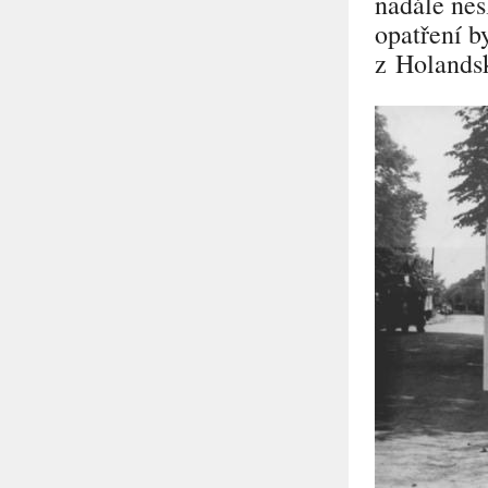
nadále nes
opatření b
z Holands