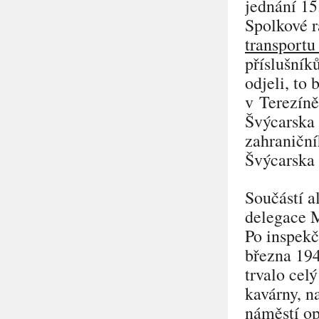
jednání 15
Spolkové 
transportu
příslušník
odjeli, to
v Terezíně
Švýcarska 
zahraniční
Švýcarska 
Součástí a
delegace 
Po inspekč
března 19
trvalo cel
kavárny, n
náměstí op