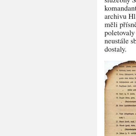
komandantu
archivu Hl
měli přísn
poletovaly
neustále s
dostaly.