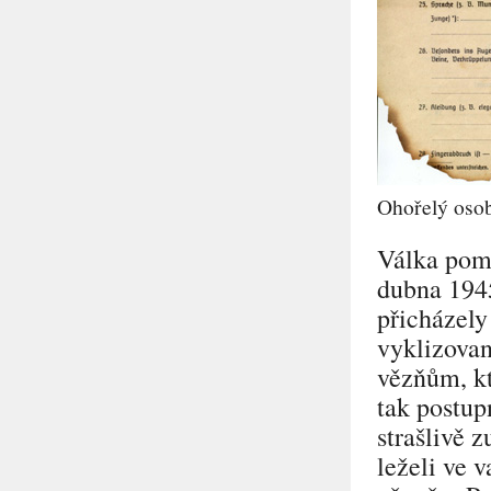
Ohořelý osob
Válka poma
dubna 1945
přicházely
vyklizovan
vězňům, kt
tak postup
strašlivě 
leželi ve 