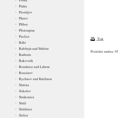
Polná
Praha
Prostějov
Přerov
Příbor
Přistoupim
Puclice
Tisk
Rábí
Rabštejn nad Střelou
Poslední změna: 05
Radenín
Rakovník
Roudnice nad Labem
Rousínov
Rychnov nad Kněžnou
Slatina
Sokolov
Strakonice
Stráž
Strážnice
Sušice