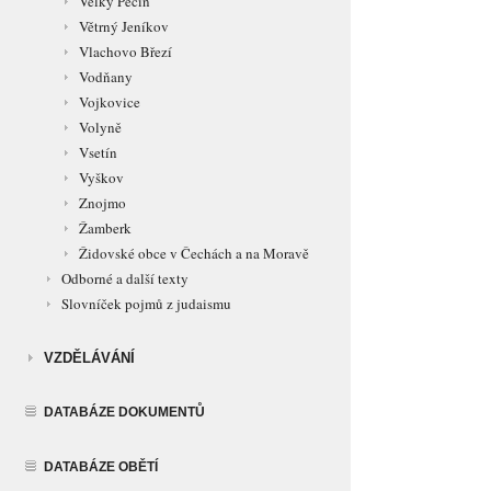
Velký Pěčín
Větrný Jeníkov
Vlachovo Březí
Vodňany
Vojkovice
Volyně
Vsetín
Vyškov
Znojmo
Žamberk
Židovské obce v Čechách a na Moravě
Odborné a další texty
Slovníček pojmů z judaismu
VZDĚLÁVÁNÍ
DATABÁZE DOKUMENTŮ
DATABÁZE OBĚTÍ