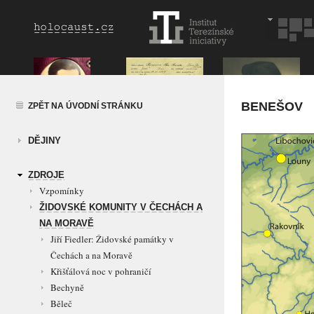
BENEŠOV
ZPĚT NA ÚVODNÍ STRÁNKU
DĚJINY
ZDROJE
Vzpomínky
ŽIDOVSKÉ KOMUNITY V ČECHÁCH A
NA MORAVĚ
Jiří Fiedler: Židovské památky v
Čechách a na Moravě
Křišťálová noc v pohraničí
Bechyně
Běleč