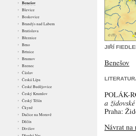
Benešov
Blevice
Boskovice
Brandýs nad Labem
Bratislava
Březnice
Brno
JIŘÍ FIED
Brtnice
Brumov
Benešov
Bzenec
Čáslav
LITERATUR
Česká Lípa
České Budějovice
POLÁK-
Český Krumlov
a židovské
Český Těšín
Čkyně
Praha: Žid
Dačice na Moravě
Děčín
Návrat na 
Divišov
Dlouhá Ves