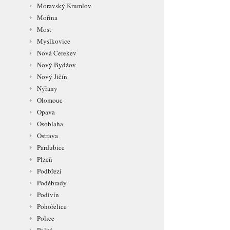
Moravský Krumlov
Mořina
Most
Myslkovice
Nová Cerekev
Nový Bydžov
Nový Jičín
Nýřany
Olomouc
Opava
Osoblaha
Ostrava
Pardubice
Plzeň
Podbřezí
Poděbrady
Podivín
Pohořelice
Police