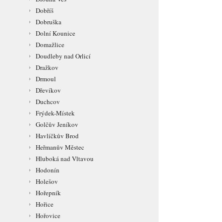
Dobříš
Dobruška
Dolní Kounice
Domažlice
Doudleby nad Orlicí
Dražkov
Drmoul
Dřevíkov
Duchcov
Frýdek-Místek
Golčův Jeníkov
Havlíčkův Brod
Heřmanův Městec
Hluboká nad Vltavou
Hodonín
Holešov
Hořepník
Hořice
Hořovice