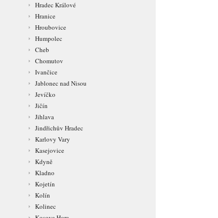
Hradec Králové
Hranice
Hroubovice
Humpolec
Cheb
Chomutov
Ivančice
Jablonec nad Nisou
Jevíčko
Jičín
Jihlava
Jindřichův Hradec
Karlovy Vary
Kasejovice
Kdyně
Kladno
Kojetín
Kolín
Kolinec
Kosova Hora