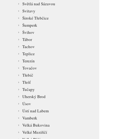
Světlá nad Sázavou
Svitavy
Široké Třebčice
Šumperk
Švihov
Tábor
Tachov
Teplice
Terezín
Tovačov
Třebíč
Třešť
Tučapy
Uherský Brod
Úsov
Ústí nad Labem
Vamberk
Velká Bukovina
Velké Meziříčí