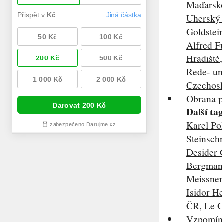
Maďarsk
Uherský
Goldstei
Alfred F
Hradiště
Rede- un
Czechosl
Obrana p
Další ta
Karel Po
Steinsch
Desider 
Bergma
Meissner
Isidor He
ČR
,
Le G
Vzpomínk