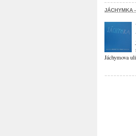
JÁCHYMKA -
Jáchymova ulic