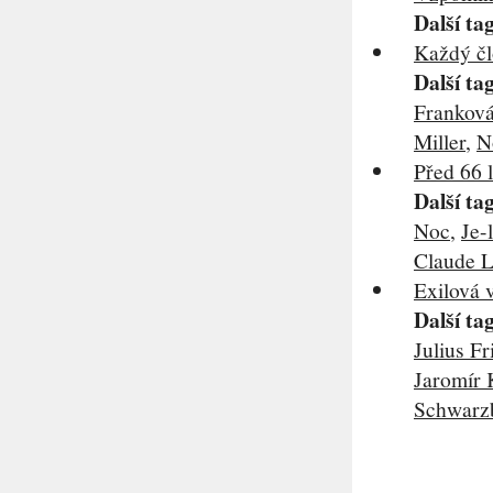
Další ta
Každý čl
Další ta
Frankov
Miller
,
N
Před 66 
Další ta
Noc
,
Je-
Claude 
Exilová 
Další ta
Julius F
Jaromír
Schwarz