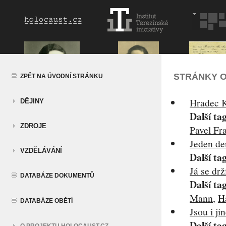
STRÁNKY O
ZPĚT NA ÚVODNÍ STRÁNKU
Hradec K
DĚJINY
Další ta
ZDROJE
Pavel Fr
Jeden de
VZDĚLÁVÁNÍ
Další ta
Já se dr
DATABÁZE DOKUMENTŮ
Další ta
Mann
,
H
DATABÁZE OBĚTÍ
Jsou i ji
Další ta