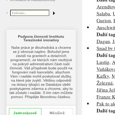
O PROJEKTU HOLOCAUST.CZ
Arendto
Salaba
,
U
Gurion
,
Auschwit
Další ta
Dagan
,
J
Snad by t
Další ta
Lustig
,
A
Vaňákov
Kafky
,
M
Železná
Jiřina J
Franze 
Pak to al
Další ta