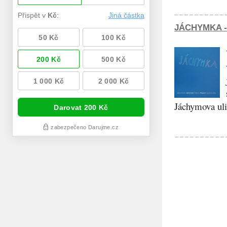
JÁCHYMKA -
Jáchymova ulic