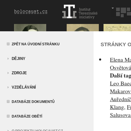
STRÁNKY O
ZPĚT NA ÚVODNÍ STRÁNKU
Elena Ma
DĚJINY
Osvětová
ZDROJE
Další ta
Leo Bae
VZDĚLÁVÁNÍ
Makarov
Auřední
DATABÁZE DOKUMENTŮ
Klang
,
F
Salusova
DATABÁZE OBĚTÍ