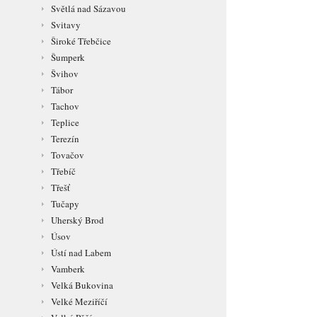
Světlá nad Sázavou
Svitavy
Široké Třebčice
Šumperk
Švihov
Tábor
Tachov
Teplice
Terezín
Tovačov
Třebíč
Třešť
Tučapy
Uherský Brod
Úsov
Ústí nad Labem
Vamberk
Velká Bukovina
Velké Meziříčí