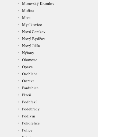
Moravský Krumlov
Mořina
Most
Myslkovice
Nová Cerekev
Nový Bydžov
Nový Jičín
Nýřany
Olomouc
Opava
Osoblaha
Ostrava
Pardubice
Plzeň
Podbřezí
Poděbrady
Podivín
Pohořelice
Police