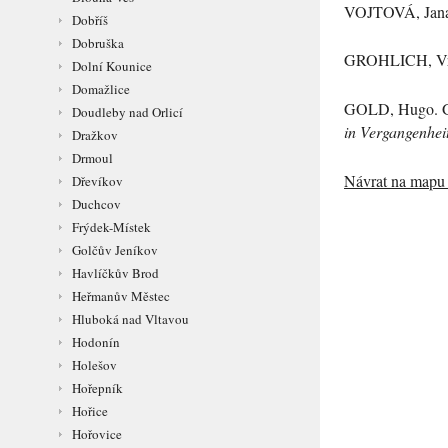
VOJTOVÁ
, Jan
Dobříš
Dobruška
GROHLICH
, V
Dolní Kounice
Domažlice
GOLD
, Hugo. 
Doudleby nad Orlicí
in Vergangenhei
Dražkov
Drmoul
Návrat na mapu 
Dřevíkov
Duchcov
Frýdek-Místek
Golčův Jeníkov
Havlíčkův Brod
Heřmanův Městec
Hluboká nad Vltavou
Hodonín
Holešov
Hořepník
Hořice
Hořovice