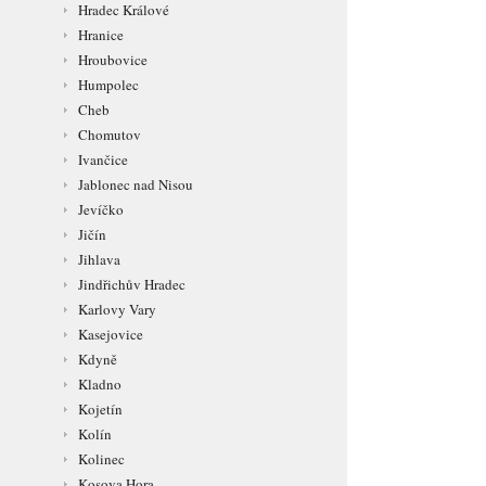
Hradec Králové
Hranice
Hroubovice
Humpolec
Cheb
Chomutov
Ivančice
Jablonec nad Nisou
Jevíčko
Jičín
Jihlava
Jindřichův Hradec
Karlovy Vary
Kasejovice
Kdyně
Kladno
Kojetín
Kolín
Kolinec
Kosova Hora