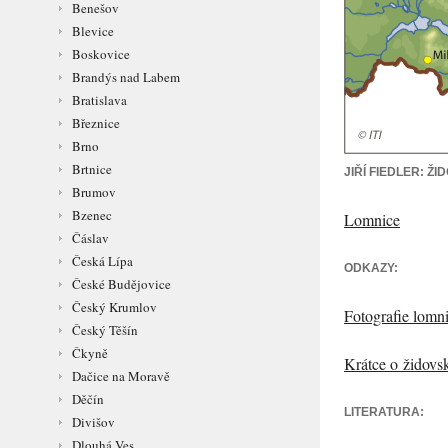
Benešov
Blevice
Boskovice
Brandýs nad Labem
Bratislava
Březnice
Brno
Brtnice
JIŘÍ FIEDLER: 
Brumov
Bzenec
Lomnice
Čáslav
Česká Lípa
ODKAZY:
České Budějovice
Český Krumlov
Fotografie lomn
Český Těšín
Čkyně
Krátce o židovsk
Dačice na Moravě
Děčín
LITERATURA:
Divišov
Dlouhá Ves