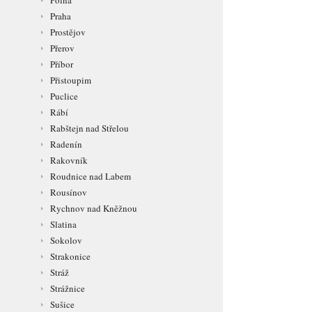
Polná
Praha
Prostějov
Přerov
Příbor
Přistoupim
Puclice
Rábí
Rabštejn nad Střelou
Radenín
Rakovník
Roudnice nad Labem
Rousínov
Rychnov nad Kněžnou
Slatina
Sokolov
Strakonice
Stráž
Strážnice
Sušice