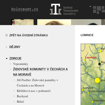
LOMNICE
ZPĚT NA ÚVODNÍ STRÁNKU
DĚJINY
ZDROJE
Vzpomínky
ŽIDOVSKÉ KOMUNITY V ČECHÁCH A
NA MORAVĚ
Jiří Fiedler: Židovské památky v
Čechách a na Moravě
Křišťálová noc v pohraničí
Bechyně
Běleč