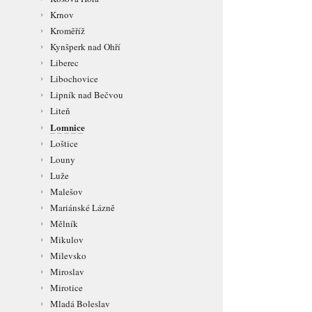
Krnov
Kroměříž
Kynšperk nad Ohří
Liberec
Libochovice
Lipník nad Bečvou
Liteň
Lomnice
Loštice
Louny
Luže
Malešov
Mariánské Lázně
Mělník
Mikulov
Milevsko
Miroslav
Mirotice
Mladá Boleslav