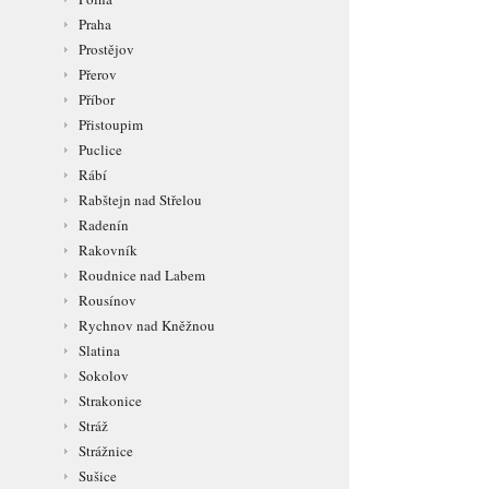
Praha
Prostějov
Přerov
Příbor
Přistoupim
Puclice
Rábí
Rabštejn nad Střelou
Radenín
Rakovník
Roudnice nad Labem
Rousínov
Rychnov nad Kněžnou
Slatina
Sokolov
Strakonice
Stráž
Strážnice
Sušice