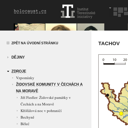
TACHOV
ZPĚT NA ÚVODNÍ STRÁNKU
DĚJINY
ZDROJE
Vzpomínky
ŽIDOVSKÉ KOMUNITY V ČECHÁCH A
NA MORAVĚ
Jiří Fiedler: Židovské památky v
Čechách a na Moravě
Křišťálová noc v pohraničí
Bechyně
Běleč