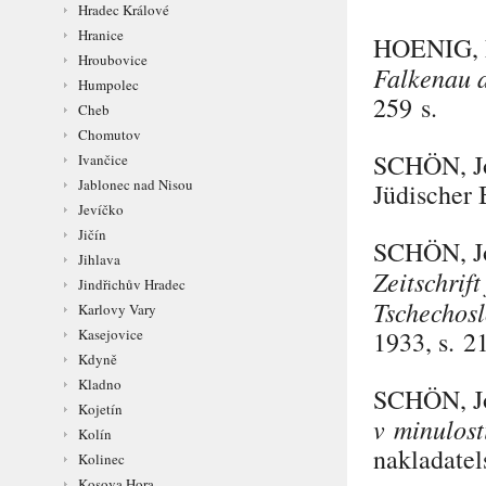
Hradec Králové
Hranice
HOENIG
,
Hroubovice
Falkenau 
Humpolec
259 s.
Cheb
Chomutov
SCHÖN
, 
Ivančice
Jablonec nad Nisou
Jüdischer 
Jevíčko
Jičín
SCHÖN
, 
Jihlava
Zeitschrif
Jindřichův Hradec
Tschechos
Karlovy Vary
1933, s. 2
Kasejovice
Kdyně
Kladno
SCHÖN
, 
Kojetín
v minulost
Kolín
nakladatel
Kolinec
Kosova Hora