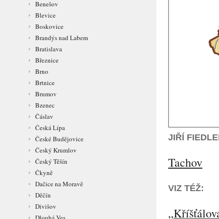
Benešov
Blevice
Boskovice
Brandýs nad Labem
Bratislava
Březnice
Brno
Brtnice
Brumov
Bzenec
Čáslav
Česká Lípa
JIŘÍ FIED
České Budějovice
Český Krumlov
Tachov
Český Těšín
Čkyně
Dačice na Moravě
VIZ TÉŽ:
Děčín
Divišov
„Kříšťálov
Dlouhá Ves