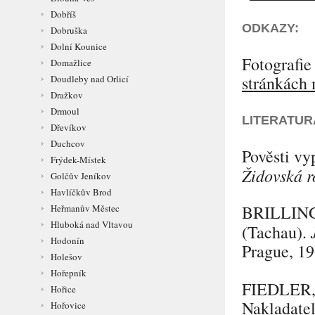
Dobříš
ODKAZY:
Dobruška
Dolní Kounice
Fotografie
Domažlice
stránkách 
Doudleby nad Orlicí
Dražkov
Drmoul
LITERATUR
Dřevíkov
Duchcov
Pověsti v
Frýdek-Místek
Židovská 
Golčův Jeníkov
Havlíčkův Brod
BRILLIN
Heřmanův Městec
Hluboká nad Vltavou
(Tachau).
Hodonín
Prague, 19
Holešov
Hořepník
FIEDLER
Hořice
Nakladatel
Hořovice