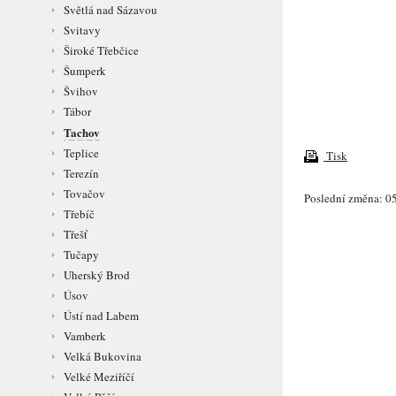
Světlá nad Sázavou
Svitavy
Široké Třebčice
Šumperk
Švihov
Tábor
Tachov
Teplice
Tisk
Terezín
Tovačov
Poslední změna: 05
Třebíč
Třešť
Tučapy
Uherský Brod
Úsov
Ústí nad Labem
Vamberk
Velká Bukovina
Velké Meziříčí