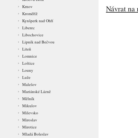
Návrat na 
Krnov
Kroměříž
Kynšperk nad Ohří
Liberec
Libochovice
Lipník nad Bečvou
Liteň
Lomnice
Loštice
Louny
Luže
Malešov
Mariánské Lázně
Mělník
Mikulov
Milevsko
Miroslav
Mirotice
Mladá Boleslav