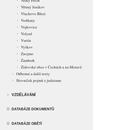
Velký Pěčín
Větrný Jeníkov
Vlachovo Březí
Vodňany
Vojkovice
Volyně
Vsetín
Vyškov
Znojmo
Žamberk
Židovské obce v Čechách a na Moravě
Odborné a další texty
Slovníček pojmů z judaismu
VZDĚLÁVÁNÍ
DATABÁZE DOKUMENTŮ
DATABÁZE OBĚTÍ