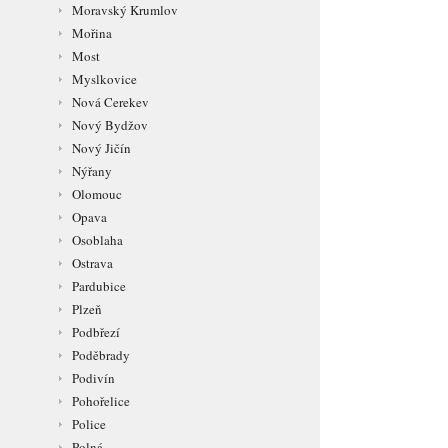
Moravský Krumlov
Mořina
Most
Myslkovice
Nová Cerekev
Nový Bydžov
Nový Jičín
Nýřany
Olomouc
Opava
Osoblaha
Ostrava
Pardubice
Plzeň
Podbřezí
Poděbrady
Podivín
Pohořelice
Police
Polná