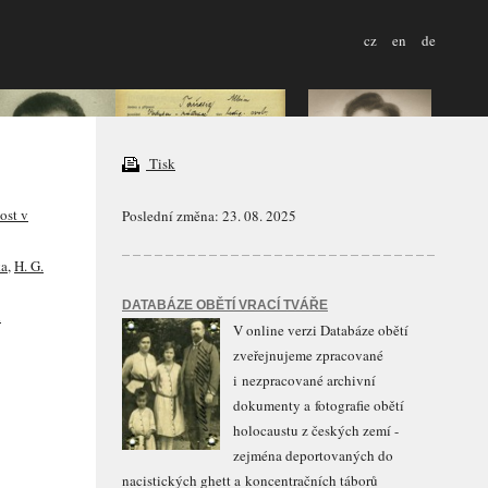
cz
en
de
Tisk
ost v
Poslední změna: 23. 08. 2025
ka
,
H. G.
DATABÁZE OBĚTÍ VRACÍ TVÁŘE
l
V online verzi Databáze obětí
zveřejnujeme zpracované
i nezpracované archivní
dokumenty a fotografie obětí
holocaustu z českých zemí -
zejména deportovaných do
nacistických ghett a koncentračních táborů