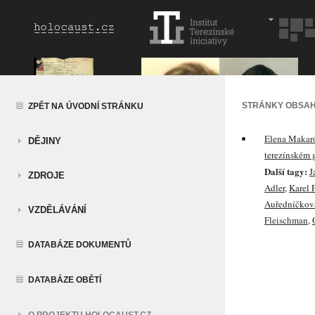
STRÁNKY OBSAH
ZPĚT NA ÚVODNÍ STRÁNKU
Elena Makaro
DĚJINY
terezínském 
Další tagy:
J
ZDROJE
Adler
,
Karel 
Auředníčkov
VZDĚLÁVÁNÍ
Fleischman
,
DATABÁZE DOKUMENTŮ
DATABÁZE OBĚTÍ