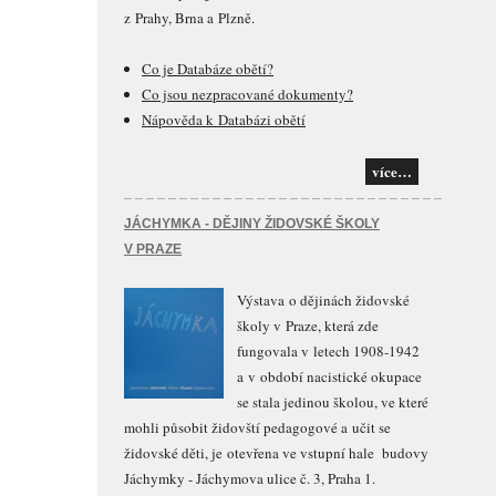
z Prahy, Brna a Plzně.
Co je Databáze obětí?
Co jsou nezpracované dokumenty?
Nápověda k Databázi obětí
více…
JÁCHYMKA - DĚJINY ŽIDOVSKÉ ŠKOLY
V PRAZE
Výstava o dějinách židovské
školy v Praze, která zde
fungovala v letech 1908-1942
a v období nacistické okupace
se stala jedinou školou, ve které
mohli působit židovští pedagogové a učit se
židovské děti, je otevřena ve vstupní hale budovy
Jáchymky - Jáchymova ulice č. 3, Praha 1.