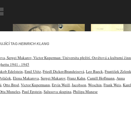
UJÍCÍ TAG
HEINRICH KLANG
va, Sergei Makarov, Victor Kuperman: Universita přežití. Osvětová a kulturní činn
ghettu 1941 - 1945
akob Edelstein
,
Emil Utitz
,
Friedl Dicker-Brandeisová
,
Leo Baeck
,
František Zelen
Poláček
,
Elena Makarova
,
Sergei Makarov
,
Franz Kahn
,
Camill Hoffmann
,
Anna
á
,
Otto Brod
,
Victor Kupermann
,
Ervín Weill
,
Jacobson
,
Woschin
,
Frank Weis
,
Kare
Otta Muneles
,
Paul Epstein
,
Salusova skupina
,
Philipa Manese