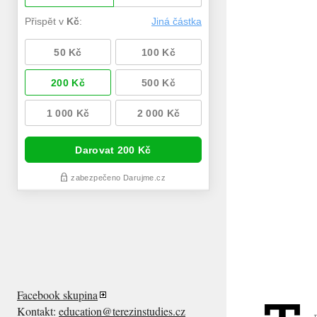
Facebook skupina
Kontakt:
education@terezinstudies.cz