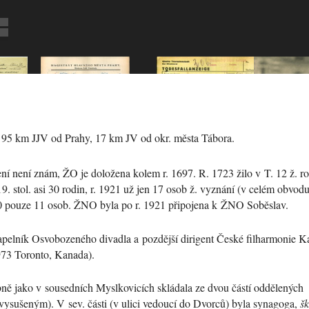
95 km JJV od Prahy, 17 km JV od okr. města Tábora.
ení není znám, ŽO je doložena kolem r. 1697. R. 1723 žilo v T. 12 ž. ro
9. stol. asi 30 rodin, r. 1921 už jen 17 osob ž. vyznání (v celém obv
30 pouze 11 osob. ŽNO byla po r. 1921 připojena k ŽNO Soběslav.
apelník Osvobozeného divadla a pozdější dirigent České filharmonie
Ka
73 Toronto, Kanada).
ně jako v sousedních Myslkovicích skládala ze dvou částí oddělených
vysušeným). V sev. části (v ulici vedoucí do Dvorců) byla synagoga,
š