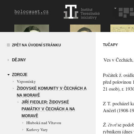
TUČAPY
ZPĚT NA ÚVODNÍ STRÁNKU
Ves v Čechách, 
DĚJINY
Počátek ž. osídl
ZDROJE
Vzpomínky
před polovinou 1
21 osob), r. 19
ŽIDOVSKÉ KOMUNITY V ČECHÁCH A
NA MORAVĚ
JIŘÍ FIEDLER: ŽIDOVSKÉ
Z T. pocházel k
PAMÁTKY V ČECHÁCH A NA
Ančerl
(1908-19
MORAVĚ
Hluboká nad Vltavou
Ž. čtvrť
se podob
Karlovy Vary
rybníkem (dnes 