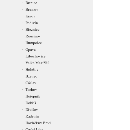
Brtnice
Brumov
Krnov
Podivín
Březnice
Rousínov
Humpolec
Opava
Libochovice
Velké Meziříčí
Holešov
Bzenec
Čáslav
Tachov
Hořepník
Dobříš
Divišov
Radenín
Havlíčkův Brod
Česká Lípa