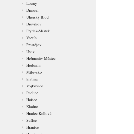
Louny
Drmoul
Uherský Brod
Dřevíkov
Frýdek-Místek
Vsetín
Prostějov
Úsov
Heřmanův Městec
Hodonín
Milevsko
Slatina
Vojkovice
Puclice
Hořice
Kladno
Hradec Králové
Sušice
Hranice