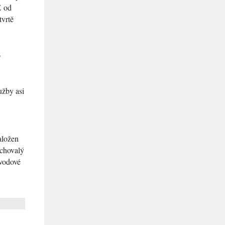
Z od
tvrtě
o
užby asi
aložen
achovalý
bvodové