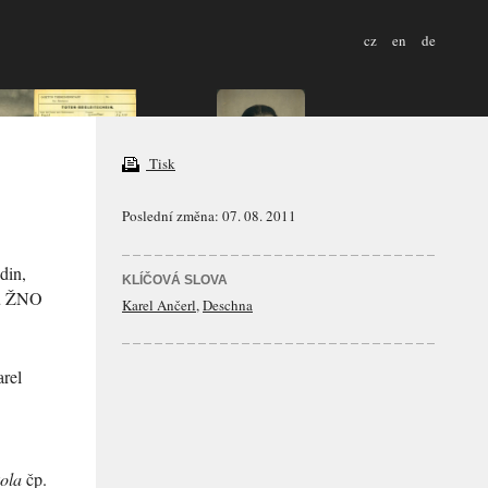
cz
en
de
Tisk
Poslední změna: 07. 08. 2011
din,
KLÍČOVÁ SLOVA
odu ŽNO
Karel Ančerl
,
Deschna
rel
kola
čp.