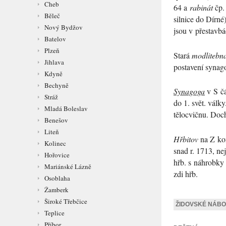
Cheb
64 a
rabinát
čp. 
Běleč
silnice do Dírné
Nový Bydžov
jsou v přestavb
Batelov
Plzeň
Stará
modlitebn
Jihlava
postavení synag
Kdyně
Bechyně
Synagoga
v S čá
Stráž
do 1. svět. válk
Mladá Boleslav
tělocvičnu. Doc
Benešov
Liteň
Hřbitov
na Z kon
Kolinec
snad r. 1713, ne
Hořovice
hřb. s náhrobky
Mariánské Lázně
zdi hřb.
Osoblaha
Žamberk
Široké Třebčice
ŽIDOVSKÉ NÁBO
Teplice
Příbor