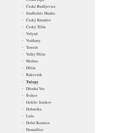
České Budějovice
Jindřichův Hradec
Český Krumlov
Český Těšín
Volyně
Vodňany
Terezín
Velký Pěčín
Mořina
Děčín
Rakovník
Tučapy
Dlouhá Ves
Švihov
Golčův Jeníkov
Dobruška
Luže
Dolní Kounice
Domažlice