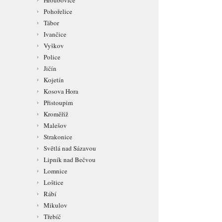
Hroubovice
Pohořelice
Tábor
Ivančice
Vyškov
Police
Jičín
Kojetín
Kosova Hora
Přistoupim
Kroměříž
Malešov
Strakonice
Světlá nad Sázavou
Lipník nad Bečvou
Lomnice
Loštice
Rábí
Mikulov
Třebíč