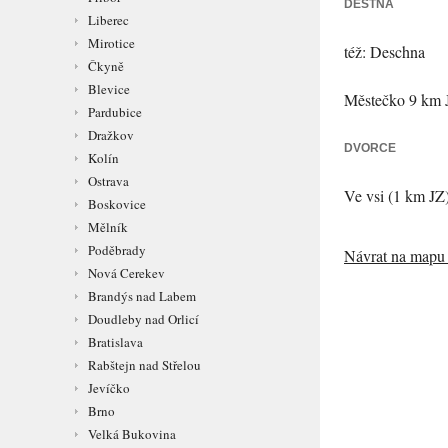
DEŠTNÁ
Liberec
Mirotice
též:
Deschna
Čkyně
Blevice
Městečko 9 km JV
Pardubice
Dražkov
DVORCE
Kolín
Ostrava
Ve vsi (1 km JZ)
Boskovice
Mělník
Poděbrady
Návrat na mapu 
Nová Cerekev
Brandýs nad Labem
Doudleby nad Orlicí
Bratislava
Rabštejn nad Střelou
Jevíčko
Brno
Velká Bukovina