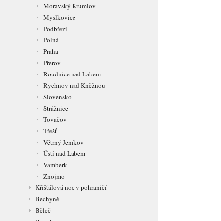
Moravský Krumlov
Myslkovice
Podbřezí
Polná
Praha
Přerov
Roudnice nad Labem
Rychnov nad Kněžnou
Slovensko
Strážnice
Tovačov
Třešť
Větrný Jeníkov
Ústí nad Labem
Vamberk
Znojmo
Křišťálová noc v pohraničí
Bechyně
Běleč