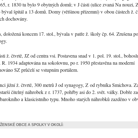
65, r. 1830 tu bylo 9 obytných domů; v J části (ulice zvaná Na nouzi, 
) býval špitál a 13 domů. Domy (většinou přízemní) v obou částech ž. č
ách dochovány.
a
, doložená koncem 17. stol., bývala v patře ž. školy čp. 64. Zrušena p
ogy.
sti ž. čtvrtě, JZ od centra vsi. Postavena snad v 1. pol. 19. stol., bohosl
y. R. 1934 adaptována na sokolovnu, po r. 1950 přestavěna na moderní
hováno SZ průčelí se vstupním portálem.
ci jižní ž. čtvrtě, 300 metrů J od synagogy, Z od rybníka Smíchova. Z
jstarší čitelný náhrobek z r. 1737, pohřby asi do 2. svět. války. Dobře z
 barokního a klasicistního typu. Mnoho starých náhrobků zazděno v o
ŽENSKÉ OBCE A SPOLKY V OKOLÍ: