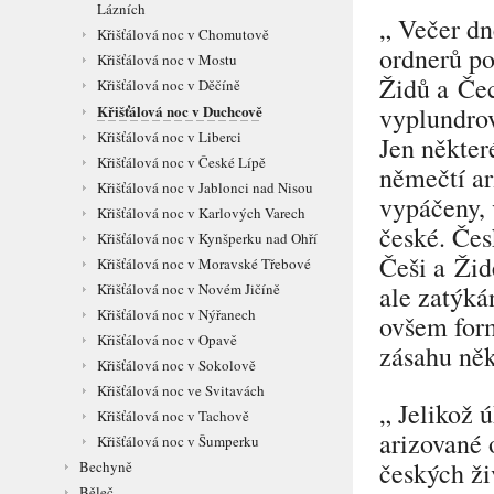
Lázních
„ Večer dn
Křišťálová noc v Chomutově
ordnerů p
Křišťálová noc v Mostu
Židů a Če
Křišťálová noc v Děčíně
vyplundrov
Křišťálová noc v Duchcově
Křišťálová noc v Liberci
Jen někter
Křišťálová noc v České Lípě
němečtí ar
Křišťálová noc v Jablonci nad Nisou
vypáčeny, 
Křišťálová noc v Karlových Varech
české. Čes
Křišťálová noc v Kynšperku nad Ohří
Češi a Židé
Křišťálová noc v Moravské Třebové
ale zatýká
Křišťálová noc v Novém Jičíně
Křišťálová noc v Nýřanech
ovšem form
Křišťálová noc v Opavě
zásahu něk
Křišťálová noc v Sokolově
Křišťálová noc ve Svitavách
„ Jelikož 
Křišťálová noc v Tachově
arizované 
Křišťálová noc v Šumperku
českých ži
Bechyně
Běleč