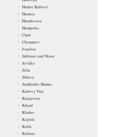
Hradec Králové
Hranice
Hroubovice
Humpolec
Cheb
Chomutov
Ivančice
Jablonec nad Nisou
Jevíčko
Jičín
Jihlava
Jindřichův Hradec
Karlovy Vary
Kasejovice
Kdyně
Kladno
Kojetín
Kolín
Kolinec