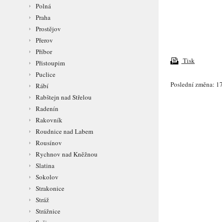
Polná
Praha
Prostějov
Přerov
Příbor
Tisk
Přistoupim
Puclice
Poslední změna: 17
Rábí
Rabštejn nad Střelou
Radenín
Rakovník
Roudnice nad Labem
Rousínov
Rychnov nad Kněžnou
Slatina
Sokolov
Strakonice
Stráž
Strážnice