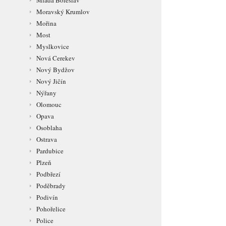
Mladá Boleslav
Moravský Krumlov
Mořina
Most
Myslkovice
Nová Cerekev
Nový Bydžov
Nový Jičín
Nýřany
Olomouc
Opava
Osoblaha
Ostrava
Pardubice
Plzeň
Podbřezí
Poděbrady
Podivín
Pohořelice
Police