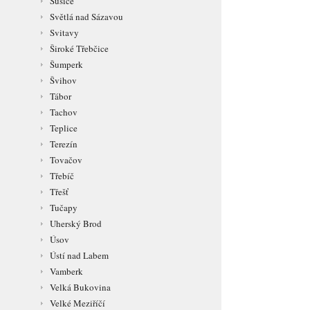
Sušice
Světlá nad Sázavou
Svitavy
Široké Třebčice
Šumperk
Švihov
Tábor
Tachov
Teplice
Terezín
Tovačov
Třebíč
Třešť
Tučapy
Uherský Brod
Úsov
Ústí nad Labem
Vamberk
Velká Bukovina
Velké Meziříčí