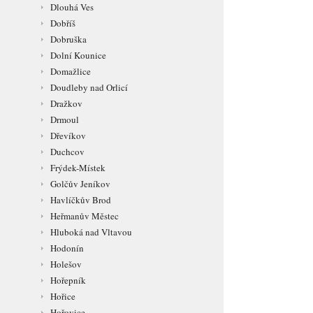
Dlouhá Ves
Dobříš
Dobruška
Dolní Kounice
Domažlice
Doudleby nad Orlicí
Dražkov
Drmoul
Dřevíkov
Duchcov
Frýdek-Místek
Golčův Jeníkov
Havlíčkův Brod
Heřmanův Městec
Hluboká nad Vltavou
Hodonín
Holešov
Hořepník
Hořice
Hořovice