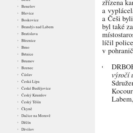
zřízena ka
Benešov
a vyplácel
Blevice
a Češi byl
Boskovice
byl také z
Brandýs nad Labem
místostaro
Bratislava
Březnice
líčil poli
Brno
v pohranič
Brtnice
Brumov
DRBO
Bzenec
výročí 
Čáslav
Sdružen
Česká Lípa
České Budějovice
Kocoure
Český Krumlov
Labem, 
Český Těšín
Čkyně
Dačice na Moravě
Děčín
Divišov