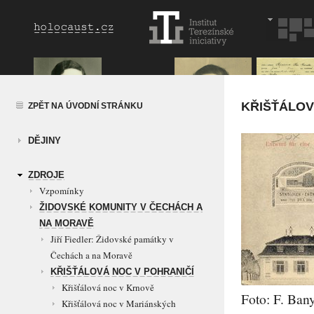
KŘIŠŤÁLOV
ZPĚT NA ÚVODNÍ STRÁNKU
DĚJINY
ZDROJE
Vzpomínky
ŽIDOVSKÉ KOMUNITY V ČECHÁCH A
NA MORAVĚ
Jiří Fiedler: Židovské památky v
Čechách a na Moravě
KŘIŠŤÁLOVÁ NOC V POHRANIČÍ
Křišťálová noc v Krnově
Foto: F. Bany
Křišťálová noc v Mariánských