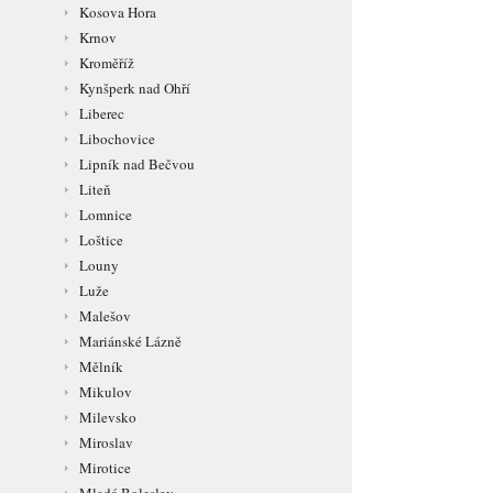
Kosova Hora
Krnov
Kroměříž
Kynšperk nad Ohří
Liberec
Libochovice
Lipník nad Bečvou
Liteň
Lomnice
Loštice
Louny
Luže
Malešov
Mariánské Lázně
Mělník
Mikulov
Milevsko
Miroslav
Mirotice