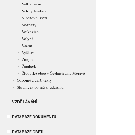
Velký Pěčín
Větrný Jeníkov
Vlachovo Březí
Vodňany
Vojkovice
Volyně
Vsetín
Vyškov
Znojmo
Žamberk
Židovské obce v Čechách a na Moravě
Odborné a další texty
Slovníček pojmů z judaismu
VZDĚLÁVÁNÍ
DATABÁZE DOKUMENTŮ
DATABÁZE OBĚTÍ