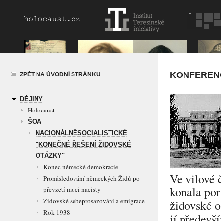
KONFERENC
ZPĚT NA ÚVODNÍ STRÁNKU
DĚJINY
Holocaust
ŠOA
NACIONÁLNĚSOCIALISTICKÉ
"KONEČNÉ ŘEŠENÍ ŽIDOVSKÉ
OTÁZKY"
Konec německé demokracie
Ve vilové 
Pronásledování německých Židů po
konala por
převzetí moci nacisty
Židovské sebeprosazování a emigrace
židovské 
Rok 1938
jí předevš