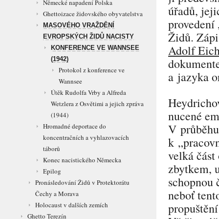
Německé napadení Polska
úřadů, jej
Ghettoizace židovského obyvatelstva
provedení
MASOVÉHO VRAŽDĚNÍ
Židů. Zápi
EVROPSKÝCH ŽIDŮ NACISTY
Adolf Eic
KONFERENCE VE WANNSEE
(1942)
dokumente
Protokol z konference ve
a jazyka o
Wannsee
Útěk Rudolfa Vrby a Alfreda
Heydrichov
Wetzlera z Osvětimi a jejich zpráva
nucené emi
(1944)
V průběh
Hromadné deportace do
koncentračních a vyhlazovacích
k
„pracov
táborů
velká čás
Konec nacistického Německa
zbytkem, u
Epilog
schopnou č
Pronásledování Židů v Protektorátu
neboť tent
Čechy a Morava
propuštění
Holocaust v dalších zemích
Ghetto Terezín