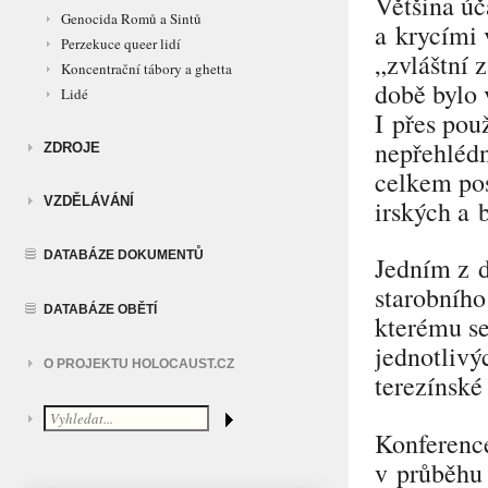
Většina úč
Genocida Romů a Sintů
a krycími
Perzekuce queer lidí
„zvláštní 
Koncentrační tábory a ghetta
době bylo
Lidé
I přes pou
nepřehlédn
ZDROJE
celkem pos
VZDĚLÁVÁNÍ
irských a 
DATABÁZE DOKUMENTŮ
Jedním z d
starobního
DATABÁZE OBĚTÍ
kterému s
jednotlivý
O PROJEKTU HOLOCAUST.CZ
terezínské
Konferenc
v průběh