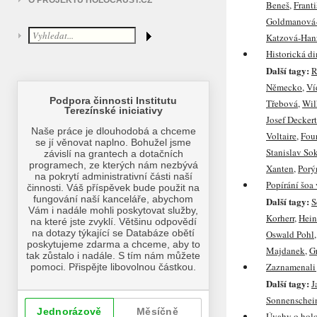
O PROJEKTU HOLOCAUST.CZ
Beneš
,
Frant
Goldmanová
Katzová-Han
Historická d
Další tagy:
R
Německo
,
Ví
Třebová
,
Wil
Josef Deckert
Voltaire
,
Four
Stanislav So
Xanten
,
Porý
Popírání šoa
Další tagy:
S
Korherr
,
Hein
Oswald Pohl
Majdanek
,
G
Zaznamenali 
Další tagy:
J
Sonnenschei
Úvahy o hol