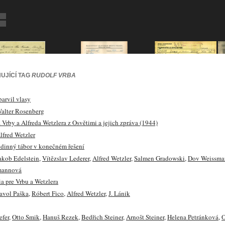
UJÍCÍ TAG
RUDOLF VRBA
barvil vlasy
alter Rosenberg
Vrby a Alfreda Wetzlera z Osvětimi a jejich zpráva (1944)
lfred Wetzler
odinný tábor v konečném řešení
akob Edelstein
,
Vítězslav Lederer
,
Alfred Wetzler
,
Salmen Gradowski
,
Dov Weissma
hmannová
 pre Vrbu a Wetzlera
avol Paška
,
Róbert Fico
,
Alfred Wetzler
,
J. Lánik
efer
,
Otto Smik
,
Hanuš Rezek
,
Bedřich Steiner
,
Arnošt Steiner
,
Helena Petránková
,
O