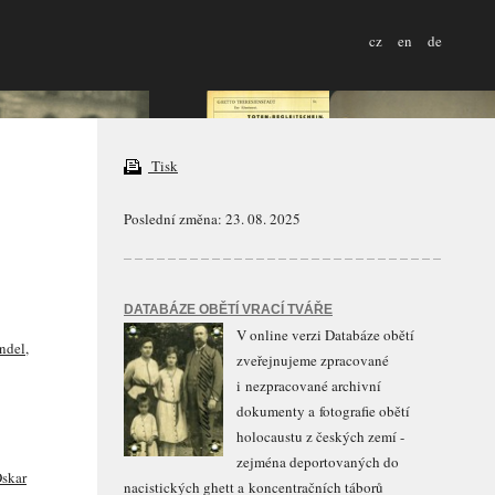
cz
en
de
Tisk
Poslední změna: 23. 08. 2025
DATABÁZE OBĚTÍ VRACÍ TVÁŘE
V online verzi Databáze obětí
ndel
,
zveřejnujeme zpracované
i nezpracované archivní
dokumenty a fotografie obětí
holocaustu z českých zemí -
zejména deportovaných do
skar
nacistických ghett a koncentračních táborů