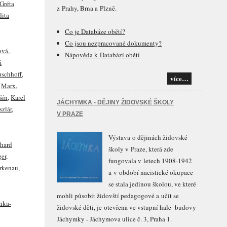
Gréta
z Prahy, Brna a Plzně.
dita
Co je Databáze obětí?
Co jsou nezpracované dokumenty?
ová
,
Nápověda k Databázi obětí
á
uschhoff
,
více…
,
Marx
,
šín
,
Karel
JÁCHYMKA - DĚJINY ŽIDOVSKÉ ŠKOLY
szlár
,
V PRAZE
Výstava o dějinách židovské
hard
školy v Praze, která zde
ger
,
fungovala v letech 1908-1942
rkenau
,
a v období nacistické okupace
se stala jedinou školou, ve které
mohli působit židovští pedagogové a učit se
nka-
židovské děti, je otevřena ve vstupní hale budovy
Jáchymky - Jáchymova ulice č. 3, Praha 1.