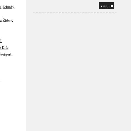
více...
a
,
Jehudy
a Židov
,
J.
o Kiš
,
Weigert
,