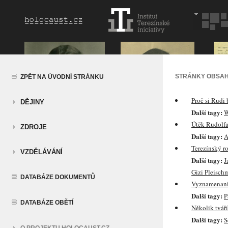
STRÁNKY OBSAH
ZPĚT NA ÚVODNÍ STRÁNKU
Proč si Rudi 
DĚJINY
Další tagy:
W
Útěk Rudolfa 
ZDROJE
Další tagy:
A
Terezínský r
VZDĚLÁVÁNÍ
Další tagy:
J
Gizi Pleisc
DATABÁZE DOKUMENTŮ
Vyznamenania
Další tagy:
P
DATABÁZE OBĚTÍ
Několik tváří
Další tagy:
S