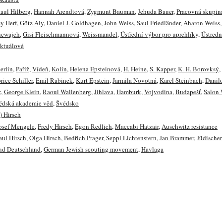
aul Hilberg
,
Hannah Arendtová
,
Zygmunt Bauman
,
Jehuda Bauer
,
Pracovná skupin
ey Herf
,
Götz Aly
,
Daniel J. Goldhagen
,
John Weiss
,
Saul Friedländer
,
Aharon Weiss
,
ncwajch
,
Gisi Fleischmannová
,
Weissmandel
,
Ústřední výbor pro uprchlíky
,
Ústredn
ktuálové
erlín
,
Paříž
,
Vídeň
,
Kolín
,
Helena Epsteinová
,
H. Heine
,
S. Kapper
,
K. H. Borovksý
,
ice Schiller
,
Emil Rabinek
,
Kurt Epstein
,
Jarmila Novotná
,
Karel Steinbach
,
Danil
z
,
George Klein
,
Raoul Wallenberg
,
Jihlava
,
Hamburk
,
Vojvodina
,
Budapešť
,
Salon 
édská akademie věd
,
Švédsko
) Hirsch
osef Mengele
,
Fredy Hirsch
,
Egon Redlich
,
Maccabi Hatzair
,
Auschwitz resistance
aul Hirsch
,
Olga Hirsch
,
Bedřich Prager
,
Seppl Lichtenstern
,
Jan Brammer
,
Jüdischer
nd Deutschland
,
German Jewish scouting movement
,
Havlaga