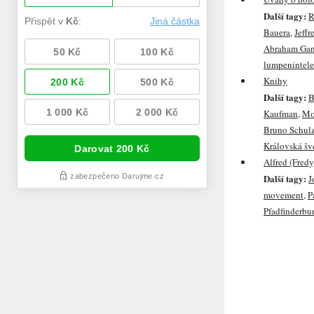
Další tagy:
R
Bauera
,
Jeffr
Abraham Ga
lumpenintele
Knihy
Další tagy:
B
Kaufman
,
Mor
Bruno Schul
Královská šv
Alfred (Fredy
Další tagy:
J
movement
,
P
Pfadfinderbu