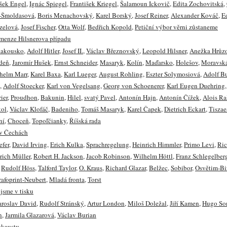
išek Engel
,
Ignác Spiegel
,
František Kriegel
,
Šalamoun Ickovič
,
Edita Zochovitská
,
-Šmoldasová
,
Boris Menachovský
,
Karel Borský
,
Josef Reiner
,
Alexander Kováč
,
E
zelová
,
Josef Fischer
,
Otta Wolf
,
Bedřich Kopold
,
Petiční výbor věrni zůstaneme
imenze Hilsnerova případu
akousko
,
Adolf Hitler
,
Josef II.
,
Václav Březnovský
,
Leopold Hilsner
,
Anežka Hrůz
deň
,
Jaromír Hušek
,
Ernst Schneider
,
Masaryk
,
Kolín
,
Maďarsko
,
Holešov
,
Moravsk
helm Marr
,
Karel Baxa
,
Karl Lueger
,
August Rohling
,
Eszter Solymosiová
,
Adolf B
,
Adolf Stoecker
,
Karl von Vegelsang
,
Georg von Schoenerer
,
Karl Eugen Duehring
ier
,
Proudhon
,
Bakunin
,
Hilel
,
svatý Pavel
,
Antonín Hajn
,
Antonín Čížek
,
Alois Ra
kol
,
Václav Klofáč
,
Badeniho
,
Tomáš Masaryk
,
Karel Čapek
,
Dietrich Eckart
,
Tiszae
ní
,
Choceň
,
Topoľčianky
,
Říšská rada
 v Čechách
efer
,
David Irving
,
Erich Kulka
,
Sprachregelung
,
Heinrich Himmler
,
Primo Levi
,
Ric
rich Müller
,
Robert H. Jackson
,
Jacob Robinson
,
Wilhelm Höttl
,
Franz Schlegelber
,
Rudolf Höss
,
Talford Taylor
,
O. Kraus
,
Richard Glazar
,
Belžec
,
Sobibor
,
Osvětim-Bi
rafoprint-Neubert
,
Mladá fronta
,
Torst
jsme v tisku
aroslav David
,
Rudolf Stránský
,
Artur London
,
Miloš Doležal
,
Jiří Kamen
,
Hugo So
n
,
Jarmila Glazarová
,
Václav Burian
okaustu