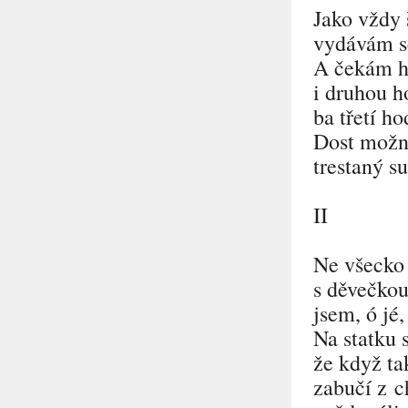
Jako vždy 
vydávám s
A čekám h
i druhou h
ba třetí ho
Dost možn
trestaný s
II
Ne všecko 
s děvečko
jsem, ó jé,
Na statku s
že když t
zabučí z c