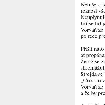
Netuše o t
roznesl vše
Neuplynulo
řítí se lid
Vorvaň ze
po řece pr
Přišli nato
ať propána
Že už se z
shromáždil
Strejda se 
„Co si to 
Vorvaň ze
a že by pr