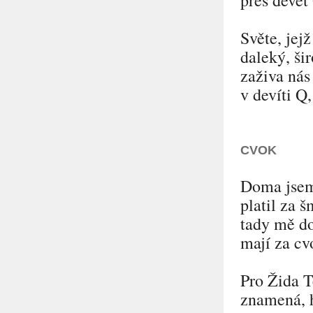
přes devět 
Světe, jejž
daleký, šir
zaživa nás
v devíti Q,
CVOK
Doma jsem
platil za 
tady mě d
mají za cv
Pro Žida T
znamená, 