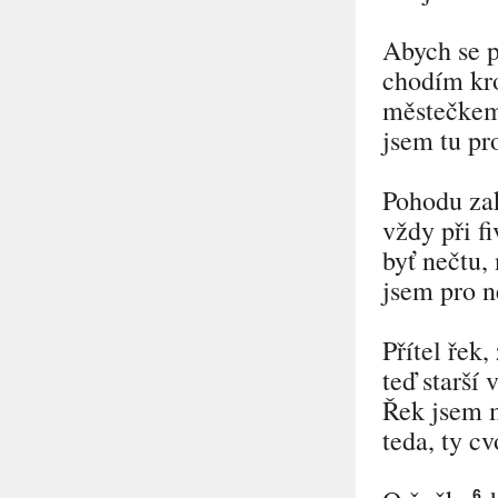
Abych se p
chodím kr
městečkem
jsem tu pr
Pohodu za
vždy při fi
byť nečtu,
jsem pro n
Přítel řek,
teď starší 
Řek jsem 
teda, ty c
6