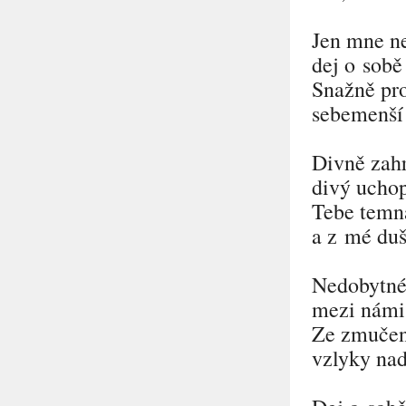
Jen mne ne
dej o sob
Snažně pr
sebemenší 
Divně zahr
divý uchop
Tebe temn
a z mé duš
Nedobytné
mezi námi
Ze zmučen
vzlyky na