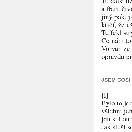
Tu další u
a třetí, čt
jiný pak, j
křičí, že u
Tu řekl st
Co nám to 
Vorvaň ze
opravdu p
JSEM COSI
[I]
Bylo to je
všichni je
jdu k Lou 
Jak sluší s