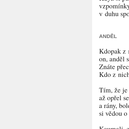
vzpomínky 
v duhu spoj
ANDĚL
Kdopak z n
on, anděl 
Znáte přec
Kdo z nich
Tím, že je 
až opřel s
a rány, bol
si vědou o
Koumali, z