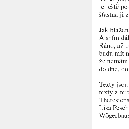
je ještě po
šťastna ji 
Jak blažen
A sním dál
Ráno, až p
budu mít n
že nemám u
do dne, d
Texty jsou
texty z te
Theresiens
Lisa Pesch
Wögerbau