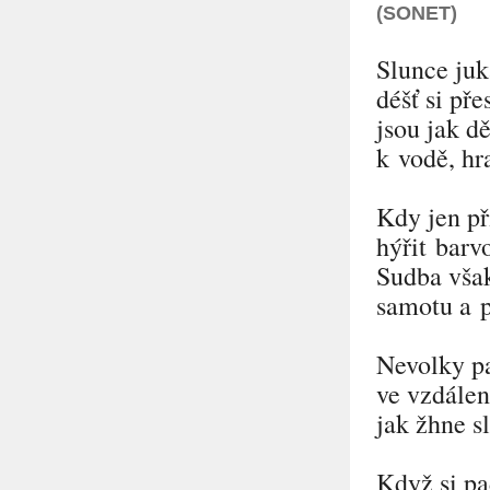
(SONET)
Slunce juk
déšť si pře
jsou jak d
k vodě, hr
Kdy jen př
hýřit barv
Sudba vša
samotu a p
Nevolky pa
ve vzdálen
jak žhne s
Když si pa