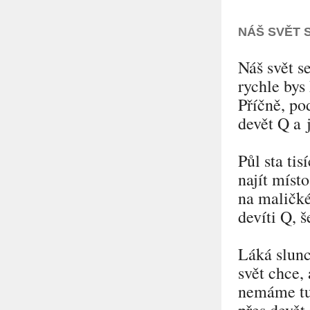
NÁŠ SVĚT 
Náš svět s
rychle bys
Příčně, po
devět Q a j
Půl sta tis
najít místo
na maličk
devíti Q, š
Láká slunc
svět chce,
nemáme tu 