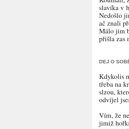
slavíka v h
Nedošlo ji
ač znali př
Málo jim b
přišla zas 
DEJ O SOB
Kdykolis m
třeba na kr
slzou, kte
odvíjel js
Vím, že ne
jimiž hořk