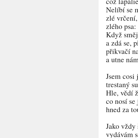
což lapálie
Nelíbí se 
zlé vrčení
zlého psa:
Když směj
a zdá se, p
přikvačí n
a utne nám
Jsem cosi 
trestaný s
Hle, vědí ž
co nosí se 
hned za to
Jako vždy 
vydávám s