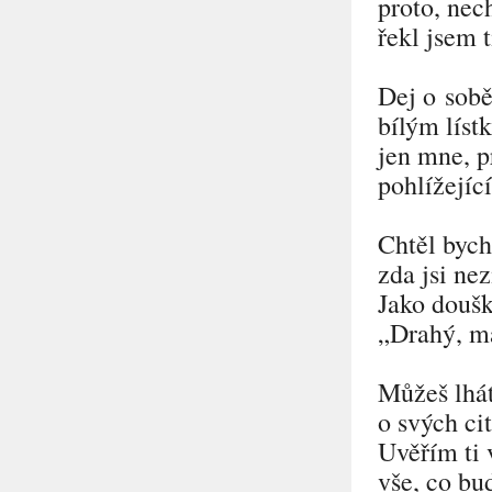
proto, nec
řekl jsem 
Dej o sob
bílým líst
jen mne, p
pohlížejíc
Chtěl bych
zda jsi ne
Jako doušk
„Drahý, má
Můžeš lhát
o svých ci
Uvěřím ti 
vše, co bud