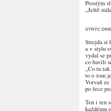
Prostým s
„Ještě stá
STRÝC DR
Strejda si 
a v stylu 
vydal se p
co bavili s
„Co tu tak 
to o tom j
Vorvaň ze
po řece pr
Ten i ten 
každému o