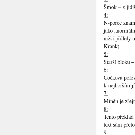
Šmok – z jidi
4:
N-porce zname
jako „normální
nižší příděly 
Krank).
5:
Starší bloku 
6:
Čočková polév
k nejhorším j
7:
Míněn je zřej
8:
Tento překlad 
text sám přelo
9: