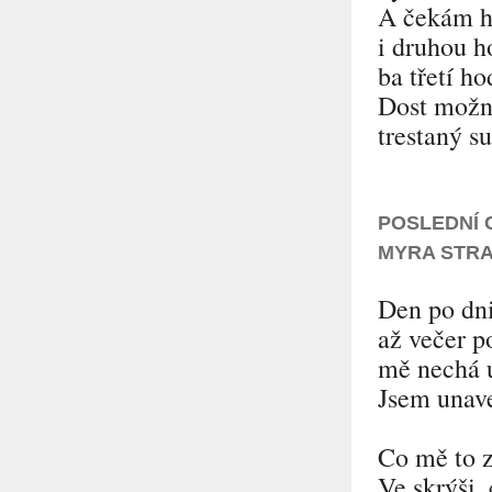
A čekám h
i druhou h
ba třetí ho
Dost možn
trestaný s
POSLEDNÍ 
MYRA STR
Den po dni
až večer p
mě nechá u
Jsem unave
Co mě to z
Ve skrýši,