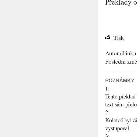
Překlady 
Tisk
Autor článku
Poslední změ
POZNÁMKY
1:
Tento překlad 
text sám přelo
2:
Kolotoč byl z
vystupoval.
3: