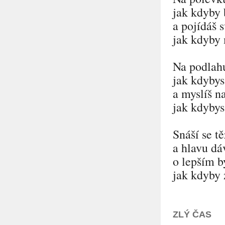
jak kdyby 
a pojídáš s
jak kdyby
Na podlahu
jak kdybys
a myslíš n
jak kdybys
Snáší se t
a hlavu dá
o lepším by
jak kdyby z
ZLÝ ČAS