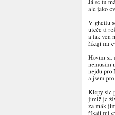
Já se tu m
ale jako c
V ghettu s
uteče ti ro
a tak ven 
říkají mi c
Hovím si,
nemusím n
nejdu pro 
a jsem pro
Klepy sic
jimiž je ži
za mák ji
říkají mi c