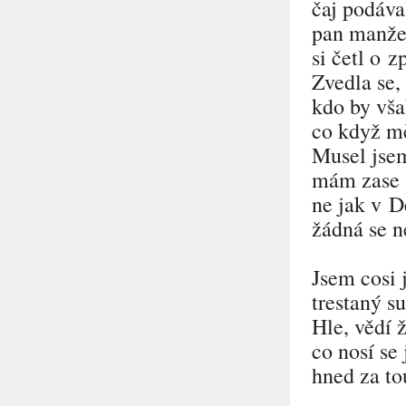
čaj podával
pan manžel
si četl o z
Zvedla se,
kdo by vša
co když m
Musel jse
mám zase 
ne jak v 
žádná se n
Jsem cosi 
trestaný s
Hle, vědí ž
co nosí se 
hned za to