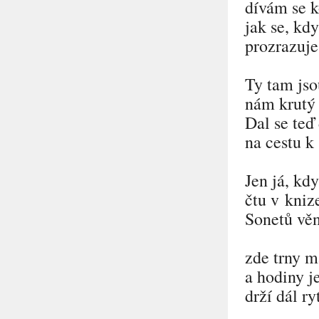
dívám se k
jak se, kdy
prozrazuje
Ty tam jso
nám krutý 
Dal se teď
na cestu k 
Jen já, kd
čtu v knize
Sonetů věn
zde trny m
a hodiny j
drží dál r