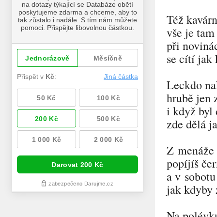
Též kavárn
vše je tam
při noviná
se cítí jak
Leckdo na
hrubě jen 
i když by
zde dělá j
Z menáže 
popíjíš če
a v sobotu
jak kdyby 
Na polévku