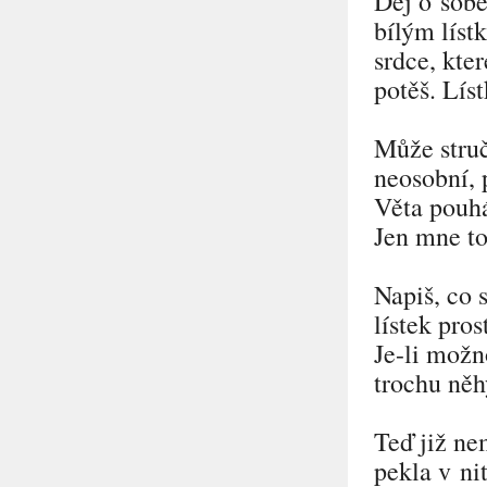
Dej o sob
bílým líst
srdce, kter
potěš. Lís
Může struč
neosobní, 
Věta pouhá
Jen mne to
Napiš, co 
lístek pros
Je-li možn
trochu něh
Teď již ne
pekla v ni