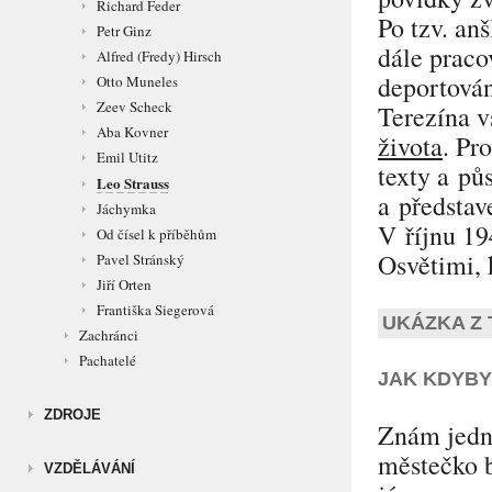
Richard Feder
Po tzv. a
Petr Ginz
dále praco
Alfred (Fredy) Hirsch
deportová
Otto Muneles
Zeev Scheck
Terezína v
Aba Kovner
života
. Pr
Emil Utitz
texty a pů
Leo Strauss
a představ
Jáchymka
V říjnu 19
Od čísel k příběhům
Osvětimi, 
Pavel Stránský
Jiří Orten
Františka Siegerová
UKÁZKA Z
Zachránci
Pachatelé
JAK KDYBY
ZDROJE
Znám jedn
městečko 
VZDĚLÁVÁNÍ