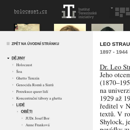
LEO STRA
ZPĚT NA ÚVODNÍ STRÁNKU
1897 - 1944
DĚJINY
Holocaust
Dr. Leo St
Šoa
Jeho otcem
Ghetto Terezín
(1870–1954
Genocida Romů a Sintů
na univerz
Perzekuce queer lidí
1929 až 19
Koncentrační tábory a ghetta
ředitel v 
LIDÉ
textů. V r
OBĚTI
JUDr. Josef Bor
Shylock, j
Anne Franková
povídky zv