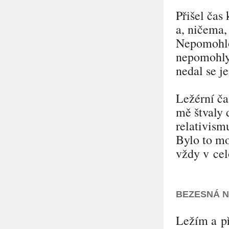
Přišel čas
a, ničema, 
Nepomohlo 
nepomohly 
nedal se j
Ležérní ča
mě štvaly 
relativism
Bylo to mo
vždy v cel
BEZESNÁ 
Ležím a př