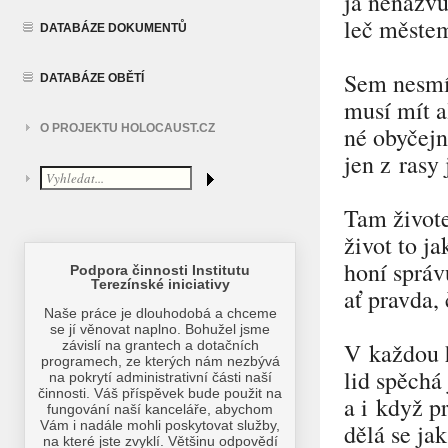
já nenazv
leč městem
DATABÁZE DOKUMENTŮ
Sem nesmí
DATABÁZE OBĚTÍ
musí mít a
né obyčej
O PROJEKTU HOLOCAUST.CZ
jen z rasy
Tam život
život to ja
honí správ
ať pravda, 
V každou 
lid spěchá 
a i když p
dělá se ja