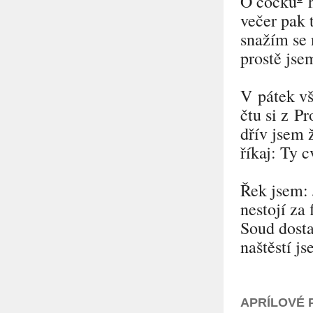
O čočku
h
večer pak 
snažím se 
prostě jse
V pátek v
čtu si z Pr
dřív jsem ž
říkaj: Ty 
Řek jsem: 
nestojí za 
Soud dosta
naštěstí j
APRÍLOVÉ 