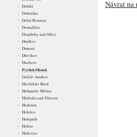
Návrat na 
Dobříš
Dobruška
Dolní Kounice
Domažlice
Doudleby nad Orlicí
Dražkov
Drmoul
Dřevíkov
Duchcov
Frýdek-Místek
Golčův Jeníkov
Havlíčkův Brod
Heřmanův Městec
Hluboká nad Vltavou
Hodonín
Holešov
Hořepník
Hořice
Hořovice