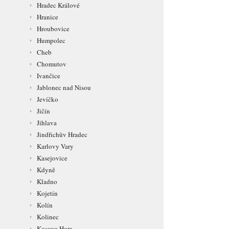
Hradec Králové
Hranice
Hroubovice
Humpolec
Cheb
Chomutov
Ivančice
Jablonec nad Nisou
Jevíčko
Jičín
Jihlava
Jindřichův Hradec
Karlovy Vary
Kasejovice
Kdyně
Kladno
Kojetín
Kolín
Kolinec
Kosova Hora