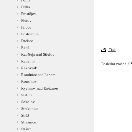
Polná
Praha
Prostějov
Přerov
Příbor
Přistoupim
Puclice
Rábí
Tisk
Rabštejn nad Střelou
Radenín
Poslední změna: 05
Rakovník
Roudnice nad Labem
Rousínov
Rychnov nad Kněžnou
Slatina
Sokolov
Strakonice
Stráž
Strážnice
Sušice