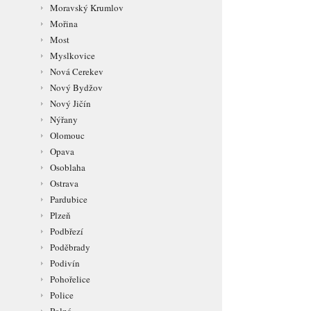
Moravský Krumlov
Mořina
Most
Myslkovice
Nová Cerekev
Nový Bydžov
Nový Jičín
Nýřany
Olomouc
Opava
Osoblaha
Ostrava
Pardubice
Plzeň
Podbřezí
Poděbrady
Podivín
Pohořelice
Police