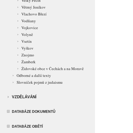
Velký Pěčín
Větrný Jeníkov
Vlachovo Březí
Vodňany
Vojkovice
Volyně
Vsetín
Vyškov
Znojmo
Žamberk
Židovské obce v Čechách a na Moravě
Odborné a další texty
Slovníček pojmů z judaismu
VZDĚLÁVÁNÍ
DATABÁZE DOKUMENTŮ
DATABÁZE OBĚTÍ