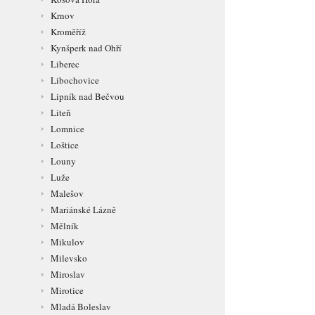
Krnov
Kroměříž
Kynšperk nad Ohří
Liberec
Libochovice
Lipník nad Bečvou
Liteň
Lomnice
Loštice
Louny
Luže
Malešov
Mariánské Lázně
Mělník
Mikulov
Milevsko
Miroslav
Mirotice
Mladá Boleslav