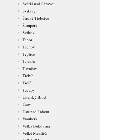
Světlá nad Sázavou
Svitavy
Široké Třebčice
Šumperk
Švihov
Tábor
Tachov
Teplice
Terezín
Tovačov
Třebíč
Třešť
Tučapy
Uherský Brod
Úsov
Ústí nad Labem
Vamberk
Velká Bukovina
Velké Meziříčí