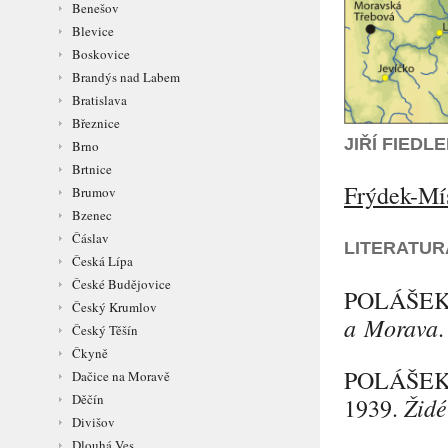
Benešov
Blevice
Boskovice
Brandýs nad Labem
Bratislava
Březnice
JIŘÍ FIED
Brno
Brtnice
Frýdek-Mí
Brumov
Bzenec
Čáslav
LITERATUR
Česká Lípa
České Budějovice
POLÁŠE
Český Krumlov
a Morava
.
Český Těšín
Čkyně
POLÁŠE
Dačice na Moravě
Děčín
Židé
1939.
Divišov
Dlouhá Ves