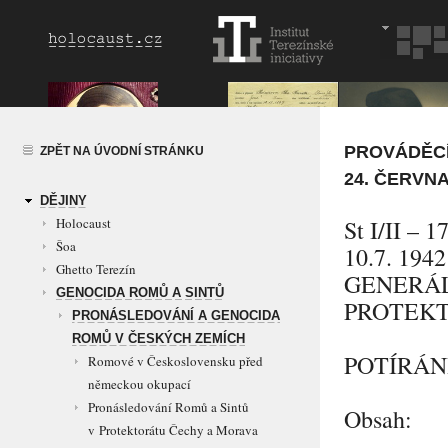
PROVÁDĚCÍ
ZPĚT NA ÚVODNÍ STRÁNKU
24. ČERVN
DĚJINY
Holocaust
St I/II – 1
Šoa
10.7. 1942
Ghetto Terezín
GENERÁL
GENOCIDA ROMŮ A SINTŮ
PROTEKT
PRONÁSLEDOVÁNÍ A GENOCIDA
ROMŮ V ČESKÝCH ZEMÍCH
POTÍRÁN
Romové v Československu před
německou okupací
Pronásledování Romů a Sintů
Obsah:
v Protektorátu Čechy a Morava