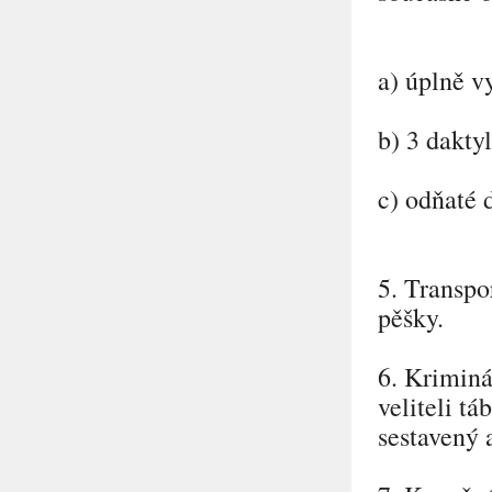
a) úplně v
b) 3 dakty
c) odňaté d
5. Transpo
pěšky.
6. Kriminá
veliteli t
sestavený 