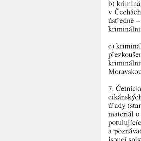
b) kriminá
v Čechách
ústředně –
kriminální
c) kriminá
přezkouše
kriminální
Moravskou
7. Četnick
cikánských
úřady (sta
materiál o
potulujícíc
a poznávac
jsoucí spi