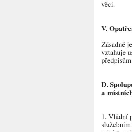
věci.
V. Opatřen
Zásadně je
vztahuje u
předpisům 
D. Spolup
a místníc
1. Vládní 
služebním 