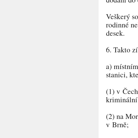
Veškerý so
rodinné ne
desek.
6. Takto z
a) místním
stanici, k
(1) v Čec
kriminální
(2) na Mor
v Brně;