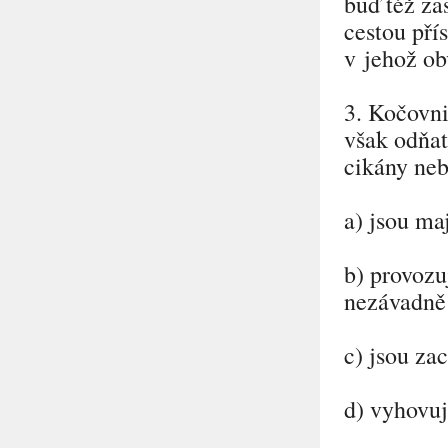
buď též za
cestou pří
v jehož ob
3. Kočovni
však odňat
cikány ne
a) jsou ma
b) provozu
nezávadně
c) jsou za
d) vyhovu