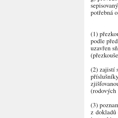
sepisovaný
potřebná o
(1) přezko
podle před
uzavřen sň
(přezkouše
(2) zajist
příslušník
zjišťovano
(rodových 
(3) poznam
z dokladů 