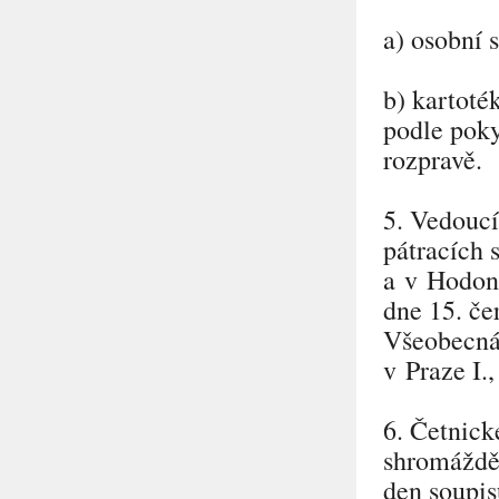
a) osobní s
b) kartoték
podle poky
rozpravě.
5. Vedoucí
pátracích 
a v Hodoní
dne 15. če
Všeobecná 
v Praze I.
6. Četnick
shromáždě
den soupis