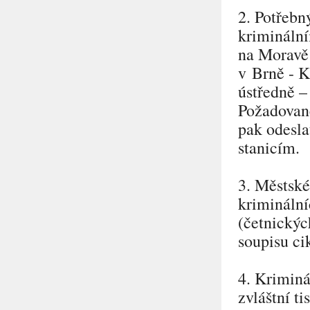
2. Potřebný
kriminální
na Moravě 
v Brně - K
ústředně –
Požadované
pak odesla
stanicím.
3. Městské
kriminální
(četnickýc
soupisu ci
4. Kriminá
zvláštní ti