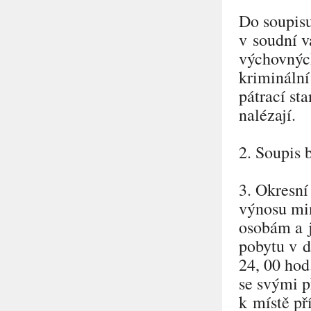
Do soupisu 
v soudní v
výchovnýc
kriminální
pátrací st
nalézají.
2. Soupis 
3. Okresní 
výnosu min
osobám a j
pobytu v d
24, 00 hod
se svými p
k místě p