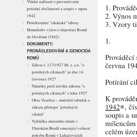
Vládní nařízení o preventivním
1. Provádě
potírání zločinnosti a soupis v srpnu
2. Výnos m
1942
3. Vzory t
Protektorátní "cikánské" tábory
Himmlerův výnos o deportaci Romů
do Osvětimi (1942)
1.
DOKUMENTY:
PRONÁSLEDOVÁNÍ A GENOCIDA
Prováděcí 
ROMŮ
června 194
Zákon č. 117/1927 Sb. z. a n. "o
potulných cikánech" ze dne 14.
července 1927
Potírání c
Námitky proti návrhu zákona "o
potulných cikánech" z roku 1927
K provádě
Obec Veselice – umístění tabulek o
1942
, čí
zákazu přístupu "potulných
soupis a u
cikánů"
Vyhláška okresního úřadu v
míšencům 
Uherském Brodě omezující volnost
celém úze
pohybu Romů v Luhačovicích