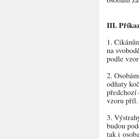
III. Příka
1. Cikánů
na svobodě
podle vzor
2. Osobám 
odňaty koč
předchozí 
vzoru příl.
3. Výstrah
budou pode
tak i osob