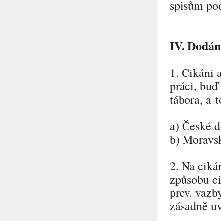
spisům pod
IV. Dodán
1. Cikáni 
práci, buď
tábora, a 
a) České d
b) Moravs
2. Na ciká
způsobu ci
prev. vazb
zásadně uv