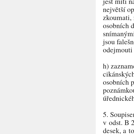
jest míti 
největší o
zkoumati, 
osobních d
snímanými 
jsou faleš
odejmouti 
h) zazname
cikánských
osobních p
poznámkou:
úřednickéh
5. Soupise
v odst. B 
desek, a t