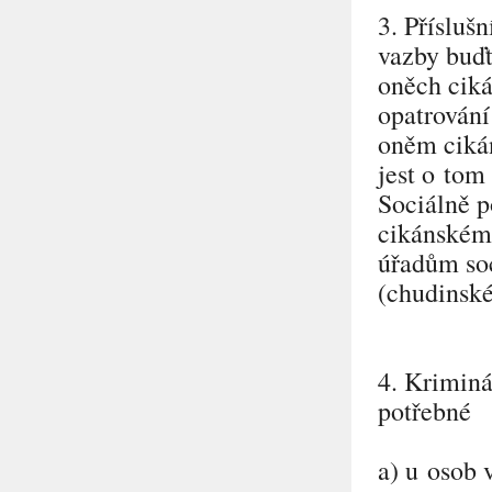
3. Přísluš
vazby buď
oněch ciká
opatrování
oněm ciká
jest o tom
Sociálně p
cikánském 
úřadům soc
(chudinské
4. Kriminá
potřebné
a) u osob 