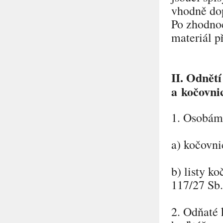
vhodně dopl
Po zhodnoc
materiál p
II. Odnětí
a kočovnic
1. Osobám 
a) kočovni
b) listy k
117/27 Sb.
2. Odňaté 