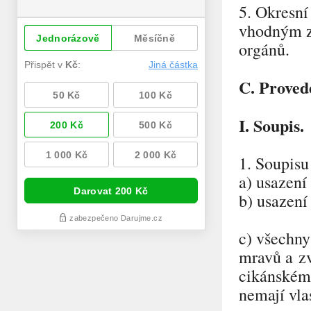
5. Okresní
vhodným z
orgánů.
C. Proved
I. Soupis.
1. Soupisu
a) usazení
b) usazení
c) všechny
mravů a zv
cikánském,
nemají vla