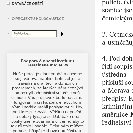
policie (vl
DATABÁZE OBĚTÍ
stanice js
četnickým
O PROJEKTU HOLOCAUST.CZ
3. Četnick
a usměrňuj
4. Pod doh
řídí soupi
ústředna –
přísluší s
a Morava a
předpisu K
kriminální
směrnice 
ředitelstv