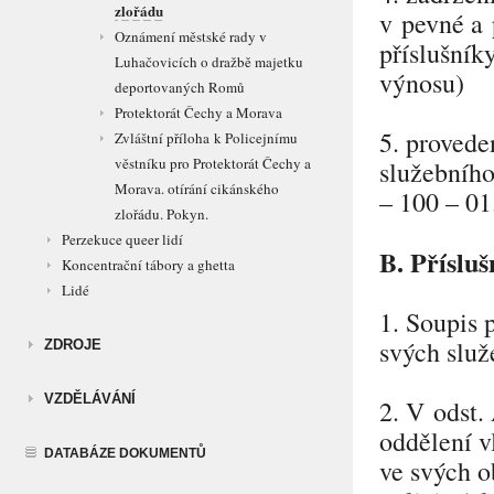
zlořádu
v pevné a 
Oznámení městské rady v
příslušníky
Luhačovicích o dražbě majetku
výnosu)
deportovaných Romů
Protektorát Čechy a Morava
5. provede
Zvláštní příloha k Policejnímu
věstníku pro Protektorát Čechy a
služebního
Morava. otírání cikánského
– 100 – 01
zlořádu. Pokyn.
Perzekuce queer lidí
B. Přísluš
Koncentrační tábory a ghetta
Lidé
1. Soupis 
svých služ
ZDROJE
VZDĚLÁVÁNÍ
2. V odst.
oddělení v
DATABÁZE DOKUMENTŮ
ve svých o