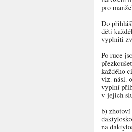
pro manže
Do přihláš
děti každéh
vyplniti zv
Po ruce js
přezkoušet
každého ci
viz. násl. 
vyplní při
v jejich s
b) zhotoví
daktylosko
na daktylo