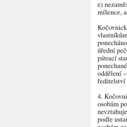
e) nezaměs
míšence, a
Kočovnické
vlastníků
ponecháno 
úřední peč
pátrací st
ponechané 
oddělení –
ředitelství
4. Kočovni
osobám pot
nevztahuje
podle usta
osobám zak