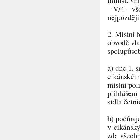
minist. vn
– V/4 – vš
nejpozději
2. Místní 
obvodě vla
spolupůsob
a) dne 1. 
cikánském 
místní pol
přihlášení
sídla četni
b) počínaj
v cikánský
zda všechn