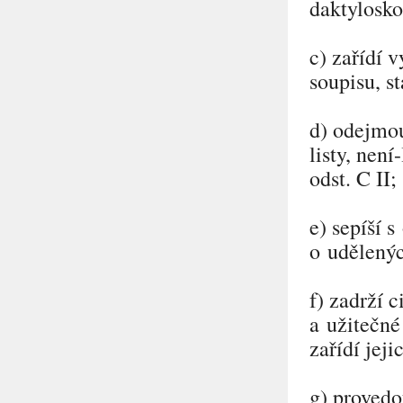
daktylosko
c) zařídí 
soupisu, st
d) odejmo
listy, nen
odst. C II;
e) sepíší 
o udělenýc
f) zadrží 
a užitečné
zařídí jej
g) provedou