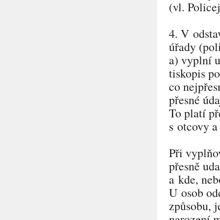
(vl. Polic
4. V odsta
úřady (pol
a) vyplní 
tiskopis p
co nejpřes
přesné úda
To platí p
s otcovy a
Při vyplňo
přesně uda
a kde, neb
U osob od
způsobu, j
narození m