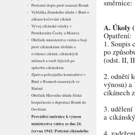
směrnice:
Protestní dopis proti usazení Romů
Vyhláška Zemského úřadu v Brně o
zákazu kočování cikánů
A. Úkoly (
Vývoj cikánské otázky v
Protektorátu Čechy a Morava
Opatření:
Oběžník ministerstva vnitra o boji
1. Soupis 
proti cikánskému zlořádu a
po způsob
evidenci cikánů, cikánských
(odst. II, 
míšenců a osob žijících po
způsobu cikánském
2. odnětí 
Zpráva policejního komisařství v
Brně o Romech usazených ve
výnosu) a 
Slatině
cikánech z
Oběžník Hlavního úřadu říšské
bezpečnosti o deportaci Romů do
3. udělení
Osvětimi
a cikánský
Prováděcí směrnice k výnosu
ministerstva vnitra ze dne 24.
června 1942: Potírání cikánského
4. zadržen