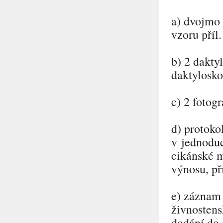
a) dvojmo 
vzoru příl.
b) 2 dakty
daktylosko
c) 2 fotogr
d) protoko
v jednoduc
cikánské m
výnosu, př
e) záznam 
živnostens
dodání do 