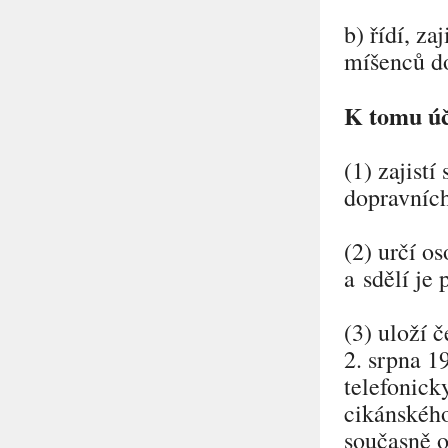
b) řídí, z
míšenců do
K tomu úč
(1) zajist
dopravních
(2) určí o
a sdělí je 
(3) uloží 
2. srpna 1
telefonick
cikánského
současně o