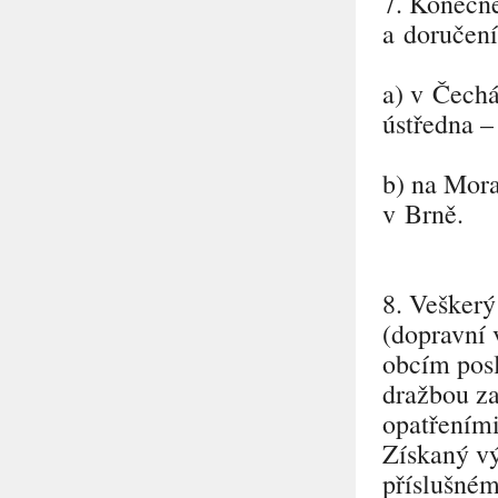
7. Konečn
a doručení 
a) v Čechá
ústředna – 
b) na Mora
v Brně.
8. Veškerý
(dopravní v
obcím posl
dražbou za
opatřeními
Získaný vý
příslušném