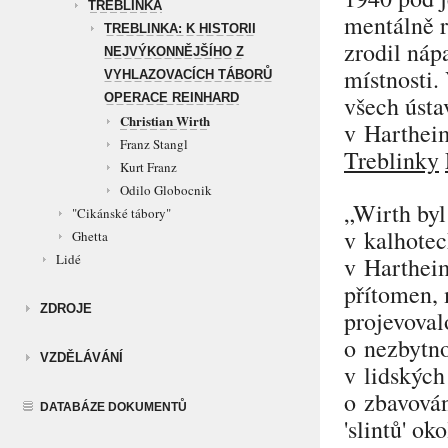
TREBLINKA
mentálně 
TREBLINKA: K HISTORII
zrodil náp
NEJVÝKONNĚJŠÍHO Z
místnosti.
VYHLAZOVACÍCH TÁBORŮ
OPERACE REINHARD
všech ústa
Christian Wirth
v Hartheim
Franz Stangl
Treblinky
Kurt Franz
Odilo Globocnik
„Wirth byl
"Cikánské tábory"
v kalhotec
Ghetta
Lidé
v Hartheim
přítomen,
ZDROJE
projevoval
o nezbytno
VZDĚLÁVÁNÍ
v lidských
o zbavován
DATABÁZE DOKUMENTŮ
'slintů' ok