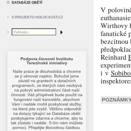
DATABÁZE OBĚTÍ
V polovin
euthanasie
O PROJEKTU HOLOCAUST.CZ
Wirthovy b
fanatické 
bezcitnou 
předpoklad
Reinhard
experiment
i v
Sobibo
inspektore
POZNÁMKY