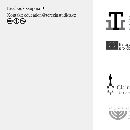
Facebook skupina
Kontakt:
education@terezinstudies.cz