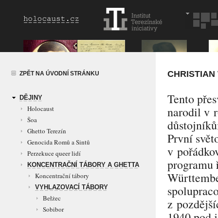
CHRISTIAN
ZPĚT NA ÚVODNÍ STRÁNKU
Tento přes
DĚJINY
Holocaust
narodil v 
Šoa
důstojník
Ghetto Terezín
První svět
Genocida Romů a Sintů
v pořádkov
Perzekuce queer lidí
programu ř
KONCENTRAČNÍ TÁBORY A GHETTA
Württembe
Koncentrační tábory
spoluprac
VYHLAZOVACÍ TÁBORY
Bełżec
z pozdější
Sobibor
1940 pod 