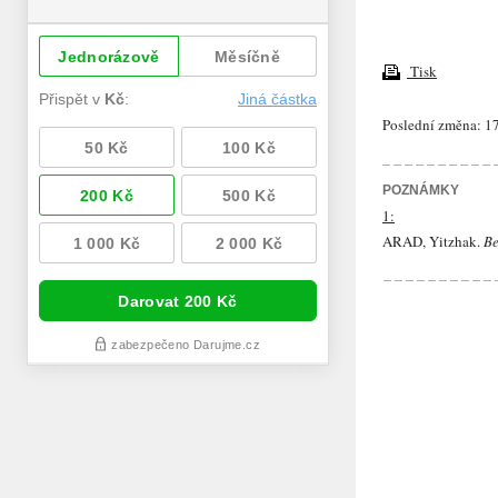
Tisk
Poslední změna: 17
POZNÁMKY
1:
ARAD
, Yitzhak.
Be