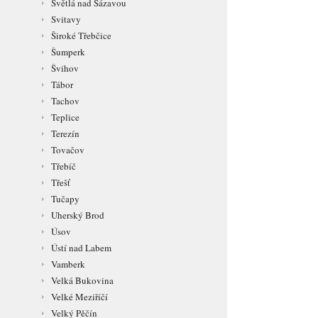
Světlá nad Sázavou
Svitavy
Široké Třebčice
Šumperk
Švihov
Tábor
Tachov
Teplice
Terezín
Tovačov
Třebíč
Třešť
Tučapy
Uherský Brod
Úsov
Ústí nad Labem
Vamberk
Velká Bukovina
Velké Meziříčí
Velký Pěčín