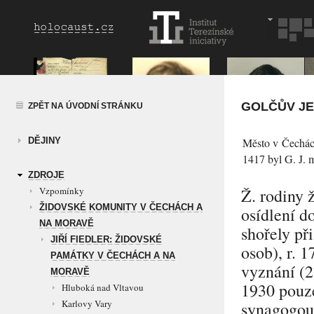
GOLČŮV JE
ZPĚT NA ÚVODNÍ STRÁNKU
DĚJINY
Město v Čechác
1417 byl G. J. 
ZDROJE
Vzpomínky
Ž. rodiny ž
ŽIDOVSKÉ KOMUNITY V ČECHÁCH A
osídlení d
NA MORAVĚ
shořely př
JIŘÍ FIEDLER: ŽIDOVSKÉ
osob), r. 
PAMÁTKY V ČECHÁCH A NA
vyznání (2
MORAVĚ
1930 pouze
Hluboká nad Vltavou
Karlovy Vary
synagogou