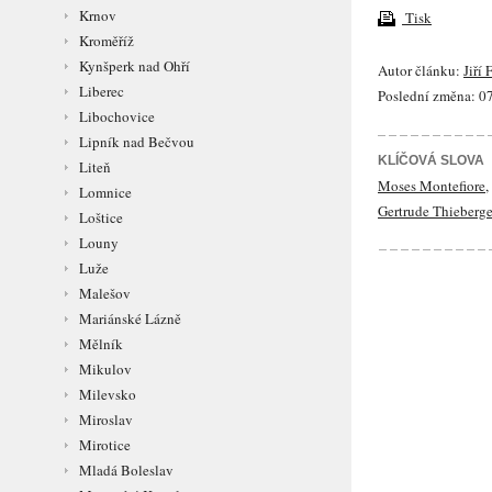
Krnov
Tisk
Kroměříž
Kynšperk nad Ohří
Autor článku:
Jiří 
Liberec
Poslední změna: 07
Libochovice
Lipník nad Bečvou
KLÍČOVÁ SLOVA
Liteň
Moses Montefiore
,
Lomnice
Gertrude Thieberg
Loštice
Louny
Luže
Malešov
Mariánské Lázně
Mělník
Mikulov
Milevsko
Miroslav
Mirotice
Mladá Boleslav