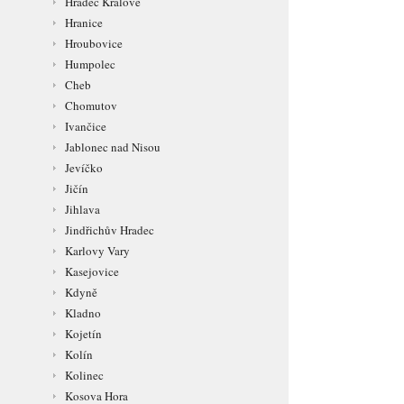
Hradec Králové
Hranice
Hroubovice
Humpolec
Cheb
Chomutov
Ivančice
Jablonec nad Nisou
Jevíčko
Jičín
Jihlava
Jindřichův Hradec
Karlovy Vary
Kasejovice
Kdyně
Kladno
Kojetín
Kolín
Kolinec
Kosova Hora