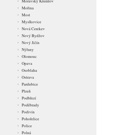
Moravský Krumlov
Mořina
Most
Myslkovice
Nová Cerekev
Nový Bydžov
Nový Jičín
Nýřany
Olomouc
Opava
Osoblaha
Ostrava
Pardubice
Plzeň
Podbřezí
Poděbrady
Podivín
Pohořelice
Police
Polná