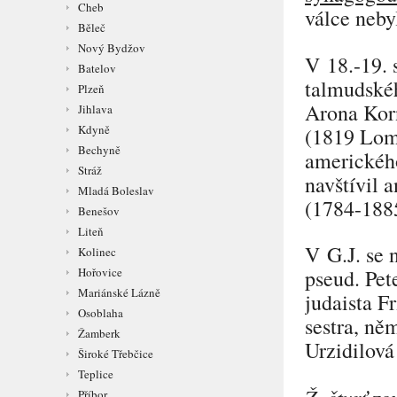
Cheb
válce neby
Běleč
Nový Bydžov
V 18.-19. 
Batelov
talmudskéh
Plzeň
Arona Kor
Jihlava
Kdyně
(1819 Lom
Bechyně
americkéh
Stráž
navštívil a
Mladá Boleslav
(1784-188
Benešov
Liteň
V G.J. se 
Kolinec
Hořovice
pseud.
Pet
Mariánské Lázně
judaista
Fr
Osoblaha
sestra, ně
Žamberk
Urzidilová
Široké Třebčice
Teplice
Ž. čtvrť
Příbor