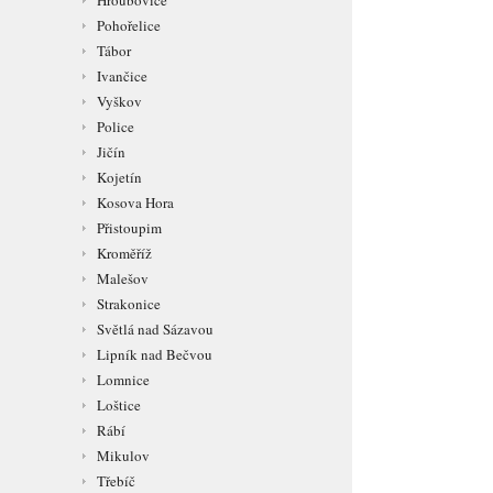
Hroubovice
Pohořelice
Tábor
Ivančice
Vyškov
Police
Jičín
Kojetín
Kosova Hora
Přistoupim
Kroměříž
Malešov
Strakonice
Světlá nad Sázavou
Lipník nad Bečvou
Lomnice
Loštice
Rábí
Mikulov
Třebíč