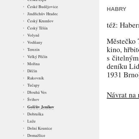
České Budějovice
HABRY
Jindřichův Hradec
Český Krumlov
též:
Haber
Český Těšín
Volyně
Městečko 7
Vodňany
kino, hřbit
Terezín
s čitelnými
Velký Pěčín
Mořina
deníku Lid
Děčín
1931 Brno
Rakovník
Tučapy
Dlouhá Ves
Návrat na 
Švihov
Golčův Jeníkov
Dobruška
Luže
Dolní Kounice
Domažlice