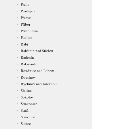
Praha
Prostějov
Přerov
Příbor
Přistoupim
Puclice
Rábí
Rabštejn nad Střelou
Radenín
Rakovník
Roudnice nad Labem
Rousínov
Rychnov nad Kněžnou
Slatina
Sokolov
Strakonice
Stráž
Strážnice
Sušice