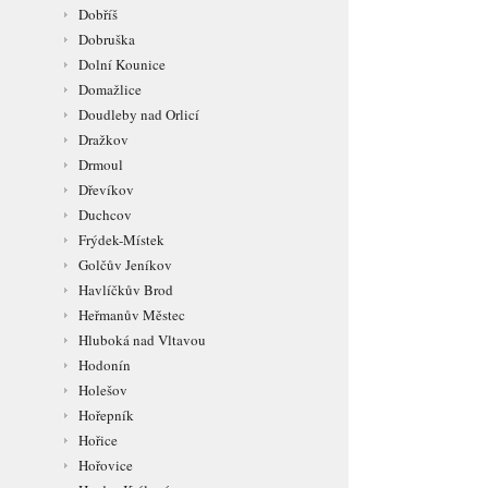
Dobříš
Dobruška
Dolní Kounice
Domažlice
Doudleby nad Orlicí
Dražkov
Drmoul
Dřevíkov
Duchcov
Frýdek-Místek
Golčův Jeníkov
Havlíčkův Brod
Heřmanův Městec
Hluboká nad Vltavou
Hodonín
Holešov
Hořepník
Hořice
Hořovice