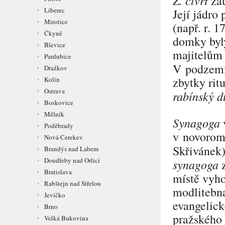
zau
Liberec
Její jádro 
Mirotice
(např. r. 
Čkyně
domky byly
Blevice
majitelům 
Pardubice
V podzemí
Dražkov
zbytky rit
Kolín
Ostrava
rabínský 
Boskovice
Mělník
Synagoga
v
Poděbrady
v novoromá
Nová Cerekev
Skřivánek)
Brandýs nad Labem
Doudleby nad Orlicí
synagoga
z
Bratislava
místě vyho
Rabštejn nad Střelou
modlitebna
Jevíčko
evangelick
Brno
pražského
Velká Bukovina