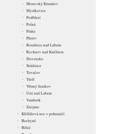
Moravský Krumlov
Myslkovice
Podbřezí
Polná
Praha
Přerov
Roudnice nad Labem
Rychnov nad Kněžnou
Slovensko
Strážnice
Tovačov
Třešť
Větrný Jeníkov
Ústí nad Labem
Vamberk
Znojmo
Křišťálová noc v pohraničí
Bechyně
Běleč