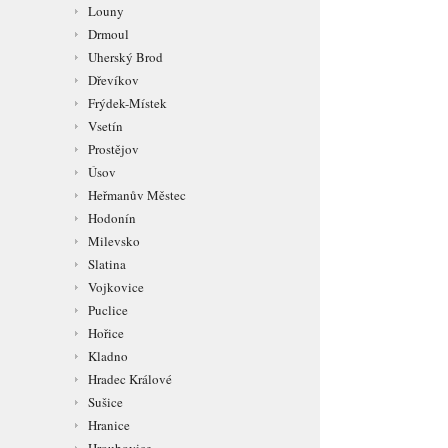
Louny
Drmoul
Uherský Brod
Dřevíkov
Frýdek-Místek
Vsetín
Prostějov
Úsov
Heřmanův Městec
Hodonín
Milevsko
Slatina
Vojkovice
Puclice
Hořice
Kladno
Hradec Králové
Sušice
Hranice