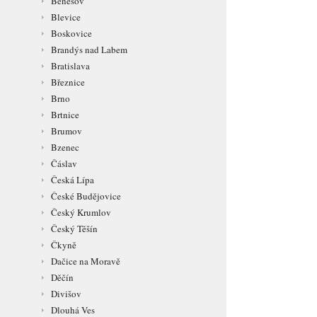
Benešov
Blevice
Boskovice
Brandýs nad Labem
Bratislava
Březnice
Brno
Brtnice
Brumov
Bzenec
Čáslav
Česká Lípa
České Budějovice
Český Krumlov
Český Těšín
Čkyně
Dačice na Moravě
Děčín
Divišov
Dlouhá Ves