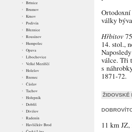
Brtnice
Brumov
Ortodoxn
Krnov
války býva
Podivín
Březnice
Hřbitov
75
Rousínov
14. stol., 
Humpolec
Naposledy r
Opava
Libochovice
válce. Tři
Velké Meziříčí
s náhrobky
Holešov
1871-72.
Bzenec
Čáslav
Tachov
ŽIDOVSKÉ 
Hořepník
Dobříš
DOBROVÍT
Divišov
Radenín
11 km JZ, 
Havlíčkův Brod
Česká Lípa