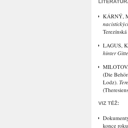
LITERATUR
KÁRNÝ
, 
nacistický
Terezínská 
LAGUS
, K
hinter Gitt
MILOTOV
(Die Behör
Ter
Lodz).
(Theresien
VIZ TÉŽ:
Dokument
konce rok