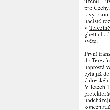
území. Pův
pro Čechy,
s vysokou 
nacisté ro
v
Terezíně
ghetta hod
světa.
První tran
do
Terezín
naprostá v
byla již d
židovského
V letech 1
protektorá
nadcházejí
koncentrač