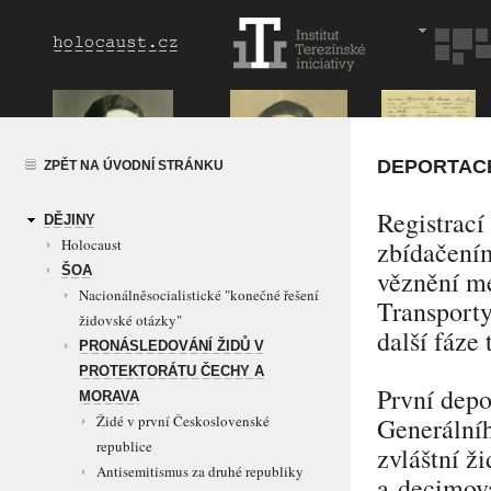
DEPORTAC
ZPĚT NA ÚVODNÍ STRÁNKU
Registrací
DĚJINY
Holocaust
zbídačením
ŠOA
věznění me
Nacionálněsocialistické "konečné řešení
Transporty
židovské otázky"
další fáze
PRONÁSLEDOVÁNÍ ŽIDŮ V
PROTEKTORÁTU ČECHY A
První depo
MORAVA
Generální
Židé v první Československé
republice
zvláštní ž
Antisemitismus za druhé republiky
a decimová