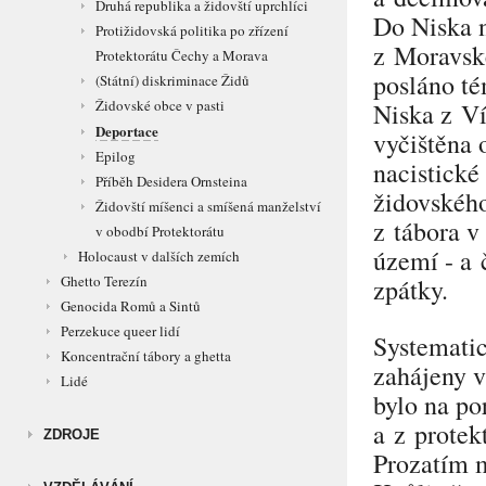
Druhá republika a židovští uprchlíci
Do Niska n
Protižidovská politika po zřízení
z Moravsk
Protektorátu Čechy a Morava
posláno té
(Státní) diskriminace Židů
Židovské obce v pasti
Niska z Ví
Deportace
vyčištěna 
Epilog
nacistické
Příběh Desidera Ornsteina
židovského
Židovští míšenci a smíšená manželství
z tábora v
v obodbí Protektorátu
území - a 
Holocaust v dalších zemích
Ghetto Terezín
zpátky.
Genocida Romů a Sintů
Perzekuce queer lidí
Systematic
Koncentrační tábory a ghetta
zahájeny v
Lidé
bylo na po
a z prote
ZDROJE
Prozatím m