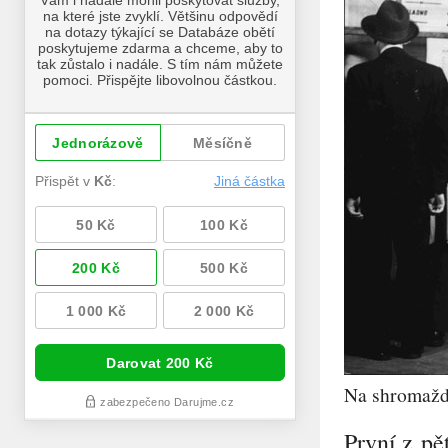
Na shromaždi
První z pě