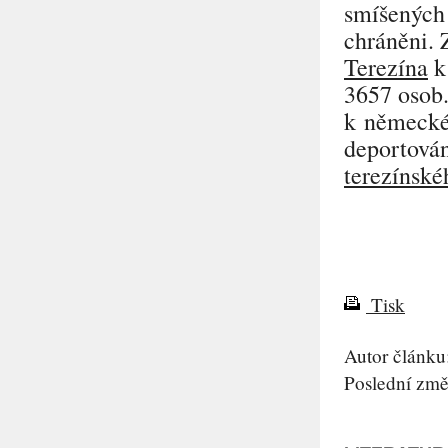
smíšených 
chráněni. 
Terezína
3657 osob
k německ
deportován
terezínské
Tisk
Autor článku
Poslední změ