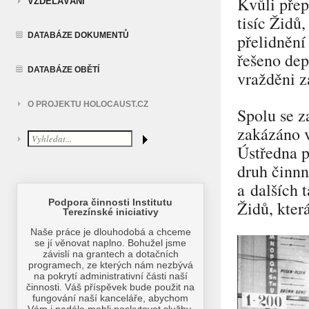
Kvůli přep
VZDĚLÁVÁNÍ
tisíc Židů
DATABÁZE DOKUMENTŮ
přelidněn
řešeno dep
DATABÁZE OBĚTÍ
vražděni 
O PROJEKTU HOLOCAUST.CZ
Spolu se 
zakázáno v
Ústředna p
druh činnn
a dalších 
Židů, kter