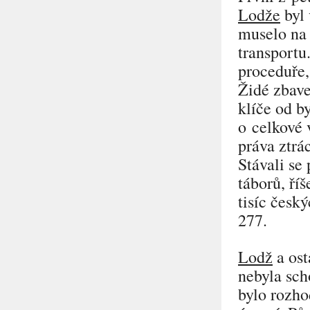
Lodže
byl 
muselo na 
transportu
proceduře,
Židé zbave
klíče od b
o celkové 
práva ztrá
Stávali se
táborů, ří
tisíc česk
277.
Lodž
a ost
nebyla sch
bylo rozho