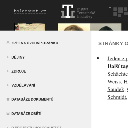
STRÁNKY O
ZPĚT NA ÚVODNÍ STRÁNKU
Jeden z 
DĚJINY
Další ta
ZDROJE
Schächte
Weiss
,
H
VZDĚLÁVÁNÍ
Saudek
,
Schmidt
DATABÁZE DOKUMENTŮ
DATABÁZE OBĚTÍ