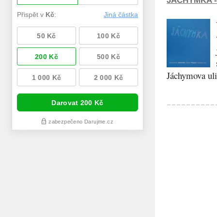
JÁCHYMKA -
Jáchymova ulic