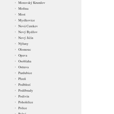
Moravský Krumlov
Mořina
Most
Myslkovice
Nová Cerekev
Nový Bydžov
Nový Jičín
Nýřany
Olomouc
Opava
Osoblaha
Ostrava
Pardubice
Plzeň
Podbřezí
Poděbrady
Podivín
Pohořelice
Police
Polná