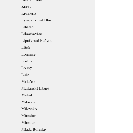
Krnov
Kroměříž
Kynšperk nad Ohří
Liberec
Libochovice
Lipník nad Bečvou
Liteň
Lomnice
Loštice
Louny
Luže
Malešov
Mariánské Lázně
Mělník
Mikulov
Milevsko
Miroslav
Mirotice
Mladá Boleslav