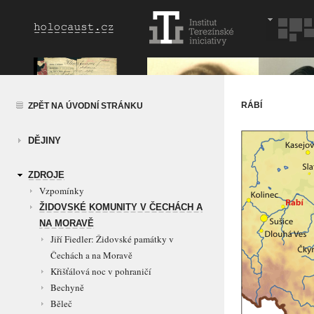
RÁBÍ
ZPĚT NA ÚVODNÍ STRÁNKU
DĚJINY
ZDROJE
Vzpomínky
ŽIDOVSKÉ KOMUNITY V ČECHÁCH A
NA MORAVĚ
Jiří Fiedler: Židovské památky v
Čechách a na Moravě
Křišťálová noc v pohraničí
Bechyně
Běleč