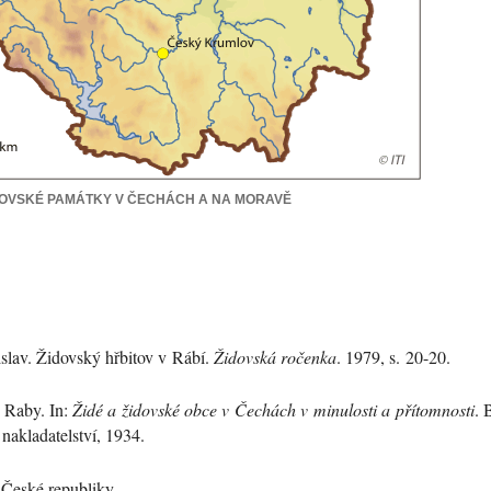
ŽIDOVSKÉ PAMÁTKY V ČECHÁCH A NA MORAVĚ
islav. Židovský hřbitov v Rábí.
Židovská ročenka
. 1979, s. 20-20.
. Raby. In:
Židé a židovské obce v Čechách v minulosti a přítomnosti
. 
nakladatelství, 1934.
České republiky...