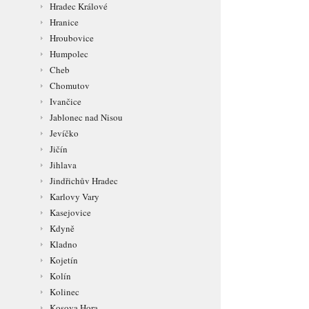
Hradec Králové
Hranice
Hroubovice
Humpolec
Cheb
Chomutov
Ivančice
Jablonec nad Nisou
Jevíčko
Jičín
Jihlava
Jindřichův Hradec
Karlovy Vary
Kasejovice
Kdyně
Kladno
Kojetín
Kolín
Kolinec
Kosova Hora