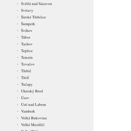
Světlá nad Sázavou
Svitavy
Široké Třebčice
Šumperk
Švihov
Tábor
Tachov
Teplice
Terezín
Tovačov
Třebíč
Třešť
Tučapy
Uherský Brod
Úsov
Ústí nad Labem
Vamberk
Velká Bukovina
Velké Meziříčí