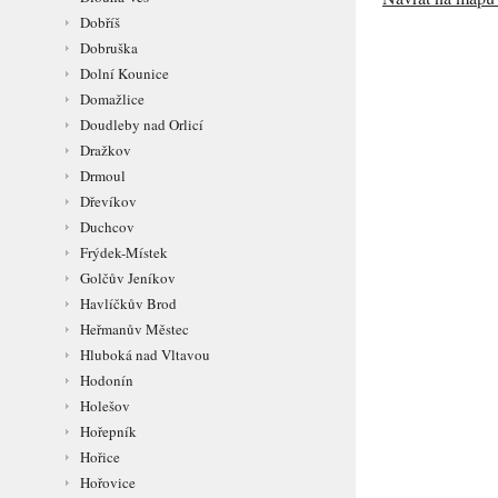
Dobříš
Dobruška
Dolní Kounice
Domažlice
Doudleby nad Orlicí
Dražkov
Drmoul
Dřevíkov
Duchcov
Frýdek-Místek
Golčův Jeníkov
Havlíčkův Brod
Heřmanův Městec
Hluboká nad Vltavou
Hodonín
Holešov
Hořepník
Hořice
Hořovice