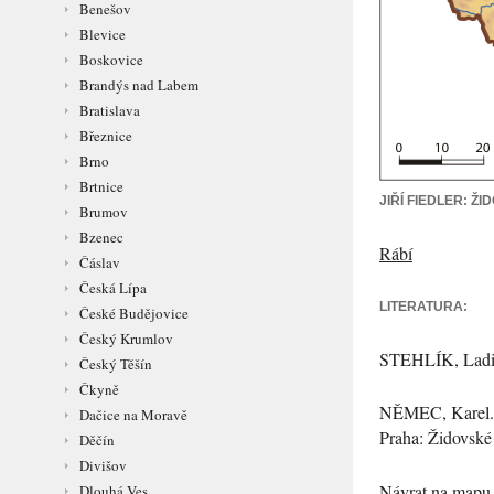
Benešov
Blevice
Boskovice
Brandýs nad Labem
Bratislava
Březnice
Brno
Brtnice
JIŘÍ FIEDLER: 
Brumov
Bzenec
Rábí
Čáslav
Česká Lípa
LITERATURA:
České Budějovice
Český Krumlov
STEHLÍK
, Lad
Český Těšín
Čkyně
NĚMEC
, Karel
Dačice na Moravě
Praha: Židovské 
Děčín
Divišov
Návrat na mapu 
Dlouhá Ves