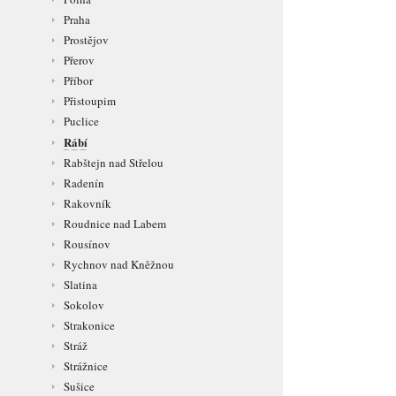
Praha
Prostějov
Přerov
Příbor
Přistoupim
Puclice
Rábí
Rabštejn nad Střelou
Radenín
Rakovník
Roudnice nad Labem
Rousínov
Rychnov nad Kněžnou
Slatina
Sokolov
Strakonice
Stráž
Strážnice
Sušice