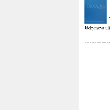
Jáchymova ulic