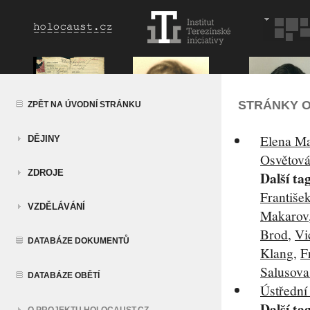
STRÁNKY O
ZPĚT NA ÚVODNÍ STRÁNKU
Elena Ma
DĚJINY
Osvětová
ZDROJE
Další ta
Františe
VZDĚLÁVÁNÍ
Makarov
Brod
,
Vi
DATABÁZE DOKUMENTŮ
Klang
,
F
Salusova
DATABÁZE OBĚTÍ
Ústřední
Další ta