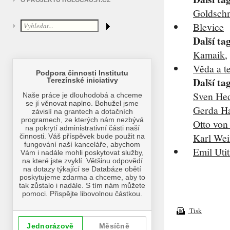
O PROJEKTU HOLOCAUST.CZ
Goldsch
Blevice
Další ta
Kamaik
,
Věda a t
Další ta
Sven He
Gerda H
Otto von
Karl Wei
Emil Utit
Tisk