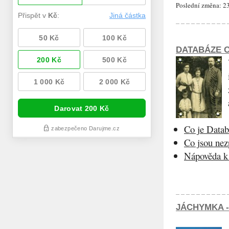
Poslední změna: 23
DATABÁZE O
Co je Datab
Co jsou ne
Nápověda k 
JÁCHYMKA -