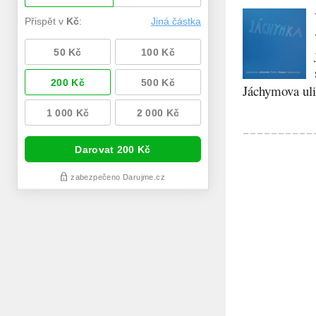
Jáchymova ulic