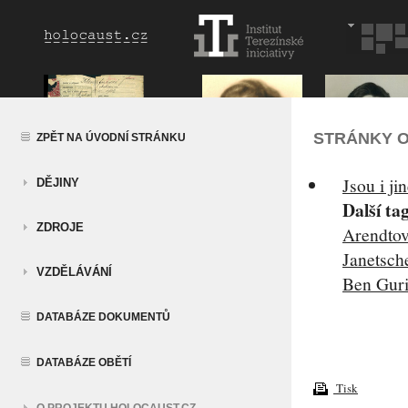
STRÁNKY O
ZPĚT NA ÚVODNÍ STRÁNKU
Jsou i ji
DĚJINY
Další ta
ZDROJE
Arendto
Janetsch
VZDĚLÁVÁNÍ
Ben Gur
DATABÁZE DOKUMENTŮ
DATABÁZE OBĚTÍ
Tisk