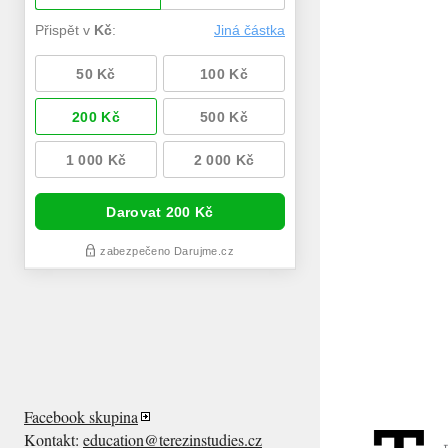
Facebook skupina
Kontakt:
education@terezinstudies.cz