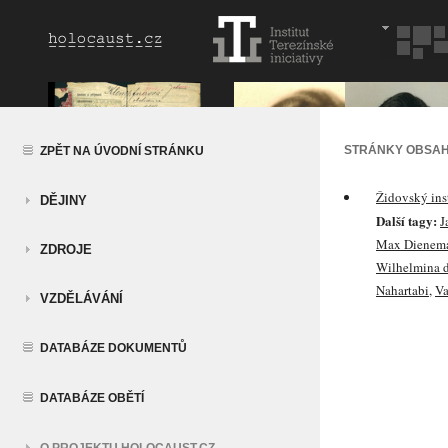
STRÁNKY OBSAH
ZPĚT NA ÚVODNÍ STRÁNKU
Židovský inst
DĚJINY
Další tagy:
J
Max Dienem
ZDROJE
Wilhelmina d
Nahartabi
,
Va
VZDĚLÁVÁNÍ
DATABÁZE DOKUMENTŮ
DATABÁZE OBĚTÍ