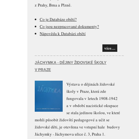
z Prahy, Brna a Plzně.
Co je Databáze obětí?
Co jsou nezpracované dokumenty?
Nápověda k Databázi obětí
více…
JÁCHYMKA - DĚJINY ŽIDOVSKÉ ŠKOLY
V PRAZE
Výstava o dějinách židovské
školy v Praze, která zde
fungovala v letech 1908-1942
a v období nacistické okupace
se stala jedinou školou, ve které
mohli působit židovští pedagogové a učit se
židovské děti, je otevřena ve vstupní hale budovy
Jáchymky - Jáchymova ulice č. 3, Praha 1.