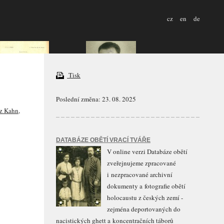
cz
en
de
Tisk
Poslední změna: 23. 08. 2025
z Kahn
,
DATABÁZE OBĚTÍ VRACÍ TVÁŘE
V online verzi Databáze obětí
zveřejnujeme zpracované
i nezpracované archivní
dokumenty a fotografie obětí
holocaustu z českých zemí -
zejména deportovaných do
nacistických ghett a koncentračních táborů