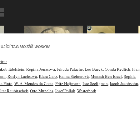
UJÍCÍ TAG
MOJŽÍŠ WOSKIN
itut
akob Edelstein
,
Regina Jonasová
,
Jehuda Palache
,
Leo Baeck
,
Gonda Redlich
,
Fran
ann
,
Roslyn Lachsová
,
Klara Caro
,
Hanna Steinerová
,
Menash Ben Israel
,
Sophia
e Pinto
,
W. A. Mendes da Costa
,
Fritz Heijmann
,
Isac Seeligman
,
Jacob Jacobsohn
,
lter Raubitschek
,
Otto Muneles
,
Josef Pollak
,
Westerbork