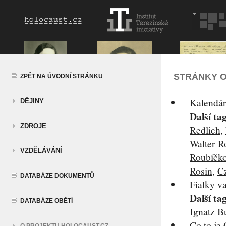
STRÁNKY O
ZPĚT NA ÚVODNÍ STRÁNKU
Kalendár
DĚJINY
Další ta
ZDROJE
Redlich
,
Walter R
VZDĚLÁVÁNÍ
Roubíčk
Rosin
,
C
DATABÁZE DOKUMENTŮ
Fialky v
Další ta
DATABÁZE OBĚTÍ
Ignatz B
Co to je