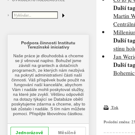
O PROJEKTU HOLOCAUST.CZ
Další ta
Martin W
Centráln
Milleni
Další ta
stínu ho
Jan Weric
Další ta
Bohemi
Tisk
Poslední změna: 23