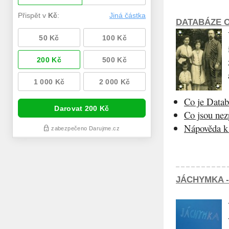
DATABÁZE O
Co je Datab
Co jsou ne
Nápověda k 
JÁCHYMKA -