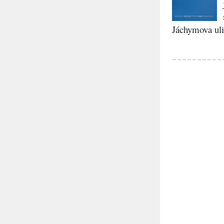
Jáchymova ulic