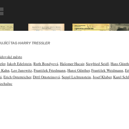
UJÍCÍ TAG
HARRY TRESSLER
idovské město
efer
,
Jakob Edelstein
,
Ruth Bondyová
,
Hašomer Hacair
,
Siegfried Seidl
,
Hans Günth
z Kahn
,
Leo Janowitz
,
František Friedmann
,
Hansi Gűnther
,
František Weidmann
,
Er
vá
,
Erich Osterreicher
,
Dittl Ornsteinová
,
Seppl Lichtenstein
,
Josef Klaber
,
Karel Schl
echaluc