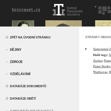
STRÁNKY OBSAH
ZPĚT NA ÚVODNÍ STRÁNKU
Samostatné ž
DĚJINY
Další tagy:
S
Zucker
,
Fran
ZDROJE
Peppi Steifo
Warthegau
,
H
VZDĚLÁVÁNÍ
DATABÁZE DOKUMENTŮ
DATABÁZE OBĚTÍ