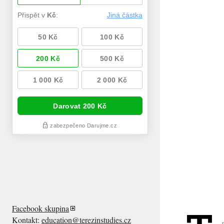
Facebook skupina
Kontakt:
education@terezinstudies.cz