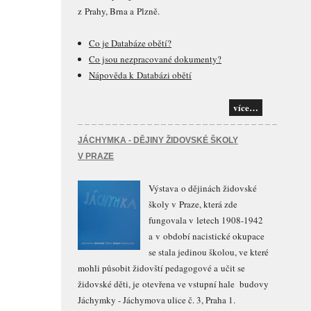
z Prahy, Brna a Plzně.
Co je Databáze obětí?
Co jsou nezpracované dokumenty?
Nápověda k Databázi obětí
více…
JÁCHYMKA - DĚJINY ŽIDOVSKÉ ŠKOLY
V PRAZE
Výstava o dějinách židovské
školy v Praze, která zde
fungovala v letech 1908-1942
a v období nacistické okupace
se stala jedinou školou, ve které
mohli působit židovští pedagogové a učit se
židovské děti, je otevřena ve vstupní hale budovy
Jáchymky - Jáchymova ulice č. 3, Praha 1.