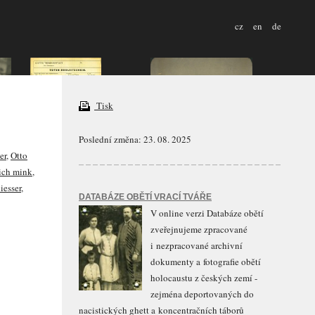
cz
en
de
Tisk
Poslední změna: 23. 08. 2025
er
,
Otto
ich mink
,
iesser
,
DATABÁZE OBĚTÍ VRACÍ TVÁŘE
V online verzi Databáze obětí
zveřejnujeme zpracované
i nezpracované archivní
dokumenty a fotografie obětí
holocaustu z českých zemí -
zejména deportovaných do
nacistických ghett a koncentračních táborů