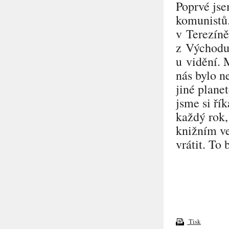
Poprvé jse
komunistů
v Terezíně
z Východu 
u vidění. 
nás bylo n
jiné plane
jsme si řík
každý rok,
knižním ve
vrátit. To
Tisk