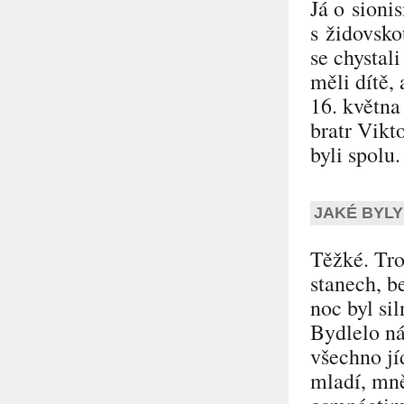
Já o sioni
s židovsko
se chystal
měli dítě,
16. května 
bratr Vikto
byli spolu.
JAKÉ BYLY
Těžké. Tro
stanech, b
noc byl sil
Bydlelo ná
všechno jí
mladí, mně