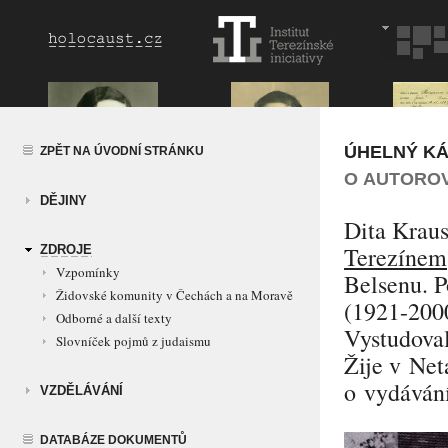
ÚHELNÝ K
ZPĚT NA ÚVODNÍ STRÁNKU
O AUTOROV
DĚJINY
Dita Krau
Terezínem
ZDROJE
Vzpomínky
Belsenu. P
Židovské komunity v Čechách a na Moravě
(1921-2000
Odborné a další texty
Vystudoval
Slovníček pojmů z judaismu
Žije v Net
o vydávání
VZDĚLÁVÁNÍ
DATABÁZE DOKUMENTŮ