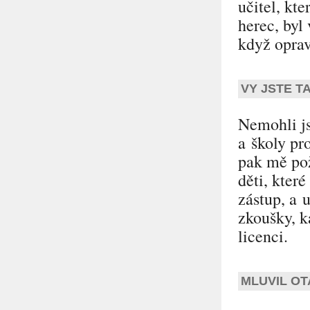
učitel, kt
herec, byl
když oprav
VY JSTE T
Nemohli js
a školy pr
pak mě pož
děti, kter
zástup, a 
zkoušky, k
licenci.
MLUVIL OT