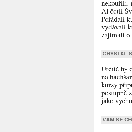
nekouřili, 
Al četli Šv
Pořádali ku
vydávali k
zajímali o
CHYSTAL S
Určitě by 
na
hachšar
kurzy přip
postupně z
jako vycho
VÁM SE CH