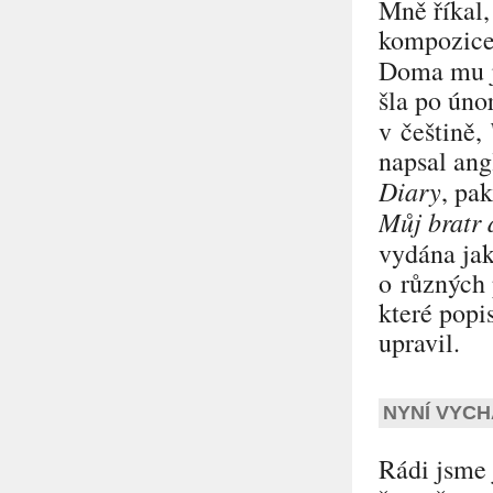
Mně říkal, 
kompozice 
Doma mu j
šla po úno
v češtině,
napsal ang
Diary
, pa
Můj bratr
vydána ja
o různých 
které popi
upravil.
NYNÍ VYCH
Rádi jsme 