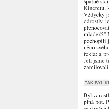
špatně sta
Kineretu, 
Vždycky js
odrostly, 
přenocovat
mládež?" M
pochopili 
něco svého
řekla: a pr
Jeli jsme 
zamilovali
TAK BYL 
Byl zarost
plná bot. 
se strašně