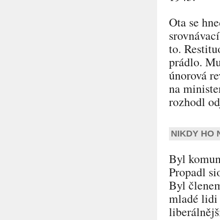
Ota se hne
srovnávací
to. Restit
prádlo. Mus
únorová re
na ministe
rozhodl od
NIKDY HO
Byl komuni
Propadl si
Byl členem
mladé lidi
liberálnějš