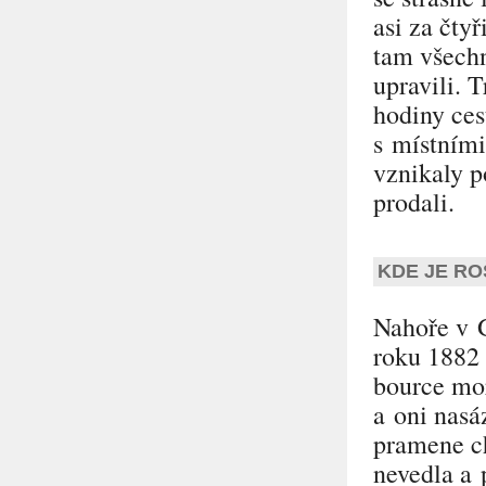
asi za čtyř
tam všechn
upravili. 
hodiny ces
s místními
vznikaly 
prodali.
KDE JE RO
Nahoře v G
roku 1882 
bource mor
a oni nasá
pramene ch
nevedla a 