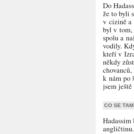
Do Hadassi
že to byli 
v cizině a
byl v tom,
spolu a na
vodily. Kd
kteří v Iz
někdy zůst
chovanců, k
k nám po š
jsem ještě
CO SE TAM
Hadassim b
angličtinu