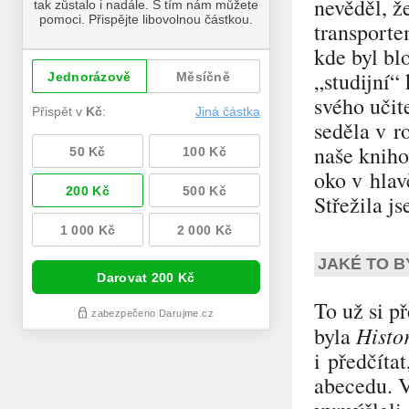
nevěděl, ž
transporte
kde byl bl
„studijní“
svého učit
seděla v r
naše kniho
oko v hlav
Střežila j
JAKÉ TO B
To už si p
Histor
byla
i předčítat
abecedu. V