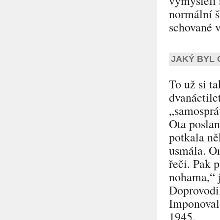
vymýšleli 
normální š
schované v
JAKÝ BYL 
To už si t
dvanáctile
„samosprá
Ota poslan
potkala ně
usmála. On
řeči. Pak 
nohama,“
j
Doprovodil
Imponoval 
1945.