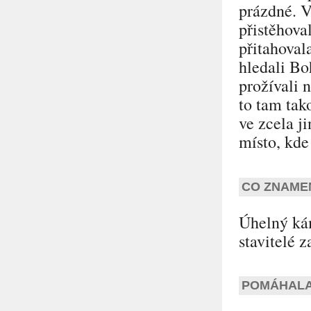
prázdné. V
přistěhova
přitahovala
hledali Bo
prožívali 
to tam tako
ve zcela j
místo, kde
CO ZNAME
Úhelný ká
stavitelé 
POMÁHALA