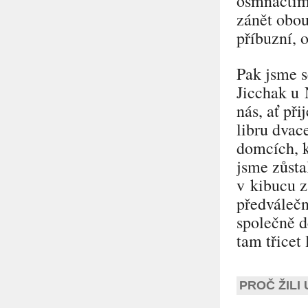
osmnáctimě
zánět obou
příbuzní, o
Pak jsme s
Jicchak u 
nás, ať př
libru dvac
domcích, k
jsme zůsta
v kibucu z
předválečn
společně d
tam třicet 
PROČ ŽILI