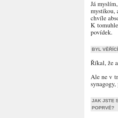
Já myslím,
mystikou, 
chvíle abs
K tomuhle 
povídek.
BYL VĚŘÍC
Říkal, že 
Ale ne v t
synagogy, p
JAK JSTE 
POPRVÉ?