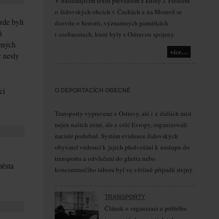
V následujícím textu převzatém z knihy J. Fiedlera
o židovských obcích v Čechách a na Moravě se
zde byli
dozvíte o historii, významných památkách
ů
i osobnostech, které byly s Ostravou spojeny.
ených
více…
y nesly
ci
O DEPORTACÍCH OBECNĚ
Transporty vypravené z Ostravy, ale i z dalších míst
nejen našich zemí, ale z celé Evropy, organizovali
nacisté podobně. Systém evidence židovských
obyvatel vedoucí k jejich předvolání k nástupu do
transportu a odvlečení do ghetta nebo
města
koncentrančího tábora byl ve většině případů stejný.
TRANSPORTY
Článek o organizaci a průběhu