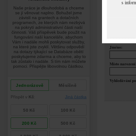
s infor
DATABÁZE OBĚT
DATABÁZE OBĚTÍ
Jméno:
Místo narození
Vyhledávání po