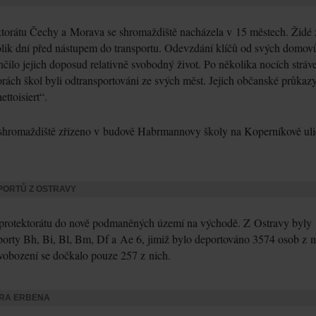
torátu Čechy a Morava se shromaždiště nacházela v 15 městech. Židé 
olik dní před nástupem do transportu. Odevzdání klíčů od svých domov
ilo jejich doposud relativně svobodný život. Po několika nocích stráv
rách škol byli odtransportováni ze svých měst. Jejich občanské průkaz
ettoisiert“.
shromaždiště zřízeno v budově Habrmannovy školy na Koperníkově uli
PORTŮ Z OSTRAVY
 protektorátu do nově podmaněných území na východě. Z Ostravy byly
porty Bh, Bi, Bl, Bm, Df a Ae 6, jimiž bylo deportováno 3574 osob z 
svobození se dočkalo pouze 257 z nich.
TRA ERBENA