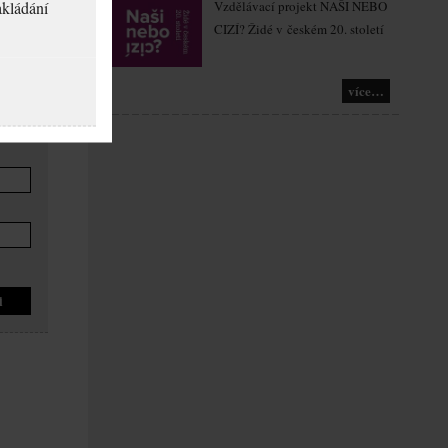
akládání
Vzdělávací projekt NAŠI NEBO
CIZÍ? Židé v českém 20. století
více…