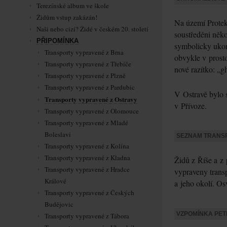
Terezínské album ve škole
Židům vstup zakázán!
Na území Protek
Naši nebo cizí? Židé v českém 20. století
soustředěni něk
PŘIPOMÍNKA
symbolicky ukonč
Transporty vypravené z Brna
obvykle v prosto
Transporty vypravené z Třebíče
nové razítko: „gh
Transporty vypravené z Plzně
Transporty vypravené z Pardubic
V Ostravě bylo 
Transporty vypravené z Ostravy
v Přívoze.
Transporty vypravené z Olomouce
Transporty vypravené z Mladé
Boleslavi
SEZNAM TRANS
Transporty vypravené z Kolína
Transporty vypravené z Kladna
Židů z Říše a z
Transporty vypravené z Hradce
vypraveny trans
Králové
a jeho okolí. O
Transporty vypravené z Českých
Budějovic
VZPOMÍNKA PE
Transporty vypravené z Tábora