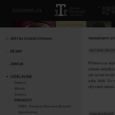
TRANSPORTY VY
ZPĚT NA ÚVODNÍ STRÁNKU
HISTORIE ŽIDOV
DĚJINY
POstrava se sklá
ZDROJE
získala městská 
zde nesmí trvale
VZDĚLÁVÁNÍ
roku 1848. Ve v
Definice
obyvateli města
Metody
Instituce
PROJEKTY
EHRI – European Holocaust Research
Infrastructure
SHROMAŽDIŠTĚ