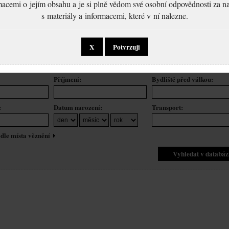
macemi o jejím obsahu a je si plně vědom své osobní odpovědnosti za n
s materiály a informacemi, které v ní nalezne.
Í
X
Potvrzuji
Příjmení:
Bydliště před válkou:
:
Datum narození:
Transport:
dle místa věznění