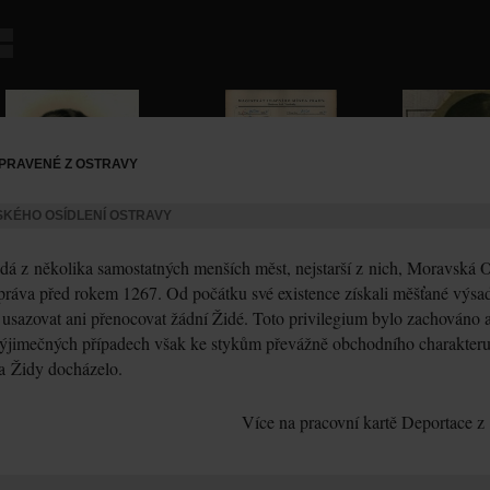
PRAVENÉ Z OSTRAVY
SKÉHO OSÍDLENÍ OSTRAVY
dá z několika samostatných menších měst, nejstarší z nich, Moravská O
práva před rokem 1267. Od počátku své existence získali měšťané výsad
 usazovat ani přenocovat žádní Židé. Toto privilegium bylo zachováno 
ýjimečných případech však ke stykům převážně obchodního charakter
 a Židy docházelo.
Více na pracovní kartě Deportace z