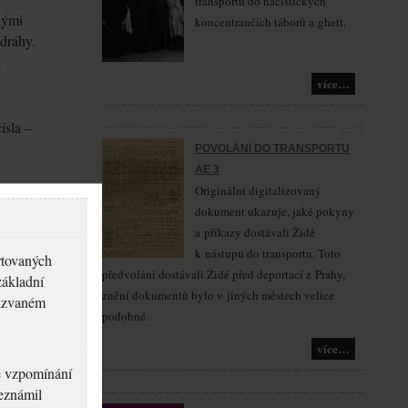
transportů do nacistických
nými
koncentrančích táborů a ghett.
 dráhy.
u
více…
ísla –
POVOLÁNÍ DO TRANSPORTU
AE 3
Originální digitalizovaný
 Ostravy
dokument ukazuje, jaké pokyny
a příkazy dostávali Židé
k nástupu do transportu. Toto
rtovaných
předvolání dostávali Židé před deportací z Prahy,
základní
t
znění dokumentů bylo v jiných městech velice
akzvaném
podobné.
více…
né vzpomínání
seznámil