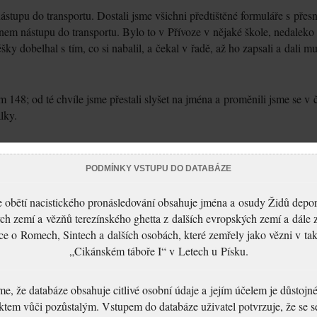
nástupu do transportu. Dostali jsme všichni předtištěné formuláře s přes
em nástupu do transportu. Bylo to v Přívoze v nějaké škole, nedaleko
ky dobelhal s tím, co si nabalil, a čekal v řadě, až ho zapsali a dali m
 148; od té chvíle jsme přestali slyšet na jména a proměnili jsme se v č
lky.
Více na pracovní kartě Deportace z
PODMÍNKY VSTUPU DO DATABÁZE
Y K ZAMYŠLENÍ:
 obětí nacistického pronásledování obsahuje jména a osudy Židů depo
ch zemí a vězňů terezínského ghetta z dalších evropských zemí a dále 
formace o historii židovské obce v Ostravě a pokuste se ji stručně shrnou
ce o Romech, Sintech a dalších osobách, které zemřely jako vězni v t
o Vám z ní připadá nejzajímavější.
„Cikánském táboře I“ v Letech u Písku.
e dům, ve kterém se Židé z Ostravy a okolí shromaždovali k nástupu do
, že databáze obsahuje citlivé osobní údaje a jejím účelem je důstoj
najít v Databázi obětí informace o vybraných transportech a některých
ktem vůči pozůstalým. Vstupem do databáze uživatel potvrzuje, že se 
aných.