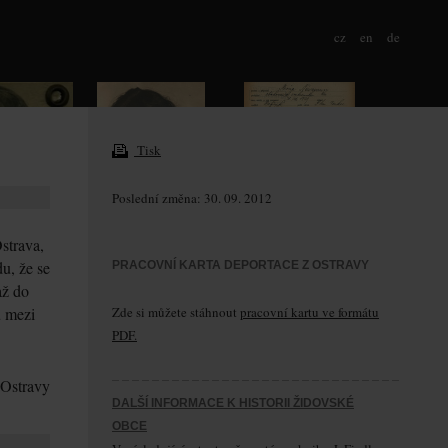
cz
en
de
Tisk
Poslední změna: 30. 09. 2012
strava,
u, že se
PRACOVNÍ KARTA DEPORTACE Z OSTRAVY
až do
u mezi
Zde si můžete stáhnout
pracovní kartu ve formátu
PDF.
 Ostravy
DALŠÍ INFORMACE K HISTORII ŽIDOVSKÉ
OBCE