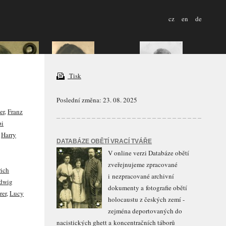
cz
en
de
Tisk
Poslední změna: 23. 08. 2025
er
,
Franz
pi
,
Harry
DATABÁZE OBĚTÍ VRACÍ TVÁŘE
V online verzi Databáze obětí
zveřejnujeme zpracované
rich
i nezpracované archivní
dwig
dokumenty a fotografie obětí
rer
,
Lucy
holocaustu z českých zemí -
zejména deportovaných do
nacistických ghett a koncentračních táborů