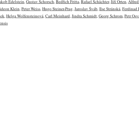
akob Edelstein
,
Gustav Schorsch
,
Bedřich Fritta
,
Rafael Schächter
,
Jiří Orten
,
Alfre
ideon Klein
,
Peter Weiss
,
Hugo Steiner-Prag
,
Jaroslav Šváb
,
Ilse Stránská
,
Ferdinad 
dek
,
Helga Wolfensteinová
,
Carl Meinhard
,
Jindra Schmidt
,
Georg Schrom
,
Petr Osv
ensis