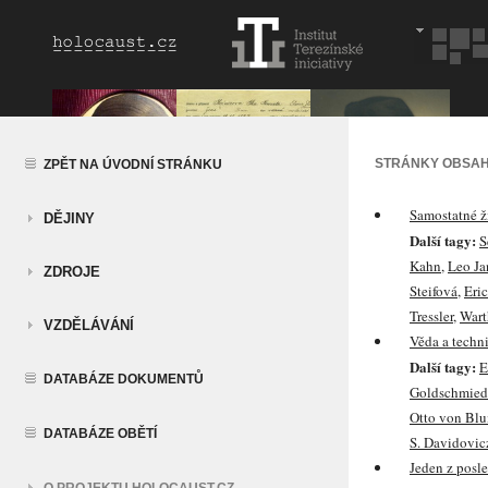
STRÁNKY OBSAH
ZPĚT NA ÚVODNÍ STRÁNKU
Samostatné ž
DĚJINY
Další tagy:
S
Kahn
,
Leo Ja
ZDROJE
Steifová
,
Eric
Tressler
,
Wart
VZDĚLÁVÁNÍ
Věda a techn
Další tagy:
E
DATABÁZE DOKUMENTŮ
Goldschmied
Otto von Bl
DATABÁZE OBĚTÍ
S. Davidovic
Jeden z posl