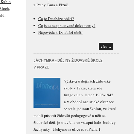
d Kubin
,
z Prahy, Brna a Plzně.
Bloch
,
ald
,
Co je Databáze obětí?
Co jsou nezpracované dokumenty?
Nápověda k Databázi obětí
více…
JÁCHYMKA - DĚJINY ŽIDOVSKÉ ŠKOLY
V PRAZE
Výstava o dějinách židovské
školy v Praze, která zde
fungovala v letech 1908-1942
a v období nacistické okupace
se stala jedinou školou, ve které
mohli působit židovští pedagogové a učit se
židovské děti, je otevřena ve vstupní hale budovy
Jáchymky - Jáchymova ulice č. 3, Praha 1.