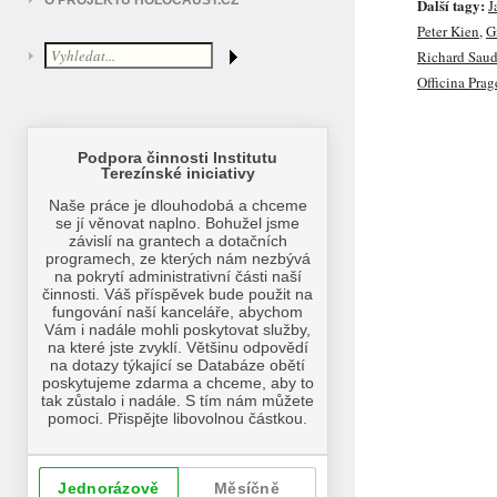
O PROJEKTU HOLOCAUST.CZ
Další tagy:
J
Peter Kien
,
G
Richard Sau
Officina Prag