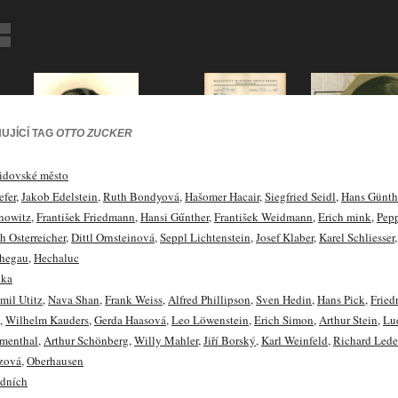
UJÍCÍ TAG
OTTO ZUCKER
idovské město
efer
,
Jakob Edelstein
,
Ruth Bondyová
,
Hašomer Hacair
,
Siegfried Seidl
,
Hans Günth
nowitz
,
František Friedmann
,
Hansi Gűnther
,
František Weidmann
,
Erich mink
,
Pep
h Osterreicher
,
Dittl Ornsteinová
,
Seppl Lichtenstein
,
Josef Klaber
,
Karel Schliesser
hegau
,
Hechaluc
ika
mil Utitz
,
Nava Shan
,
Frank Weiss
,
Alfred Phillipson
,
Sven Hedin
,
Hans Pick
,
Fried
,
Wilhelm Kauders
,
Gerda Haasová
,
Leo Löwenstein
,
Erich Simon
,
Arthur Stein
,
Lu
umenthal
,
Arthur Schönberg
,
Willy Mahler
,
Jiří Borský
,
Karl Weinfeld
,
Richard Lede
zová
,
Oberhausen
edních