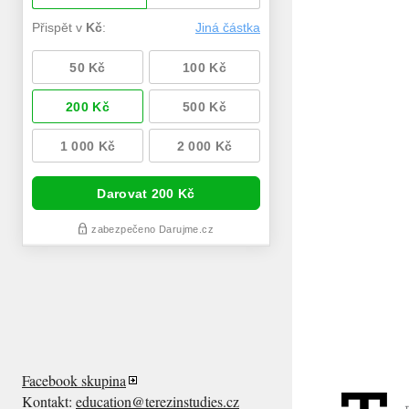
Facebook skupina
Kontakt:
education@terezinstudies.cz