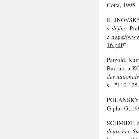
Cotta, 1995.
KLINOVSK
a dějiny
. Pra
z
https://ww
16.pdf
.
Pätzold, Kur
Barbara a
K
der nationals
s. ""110-125
POLANSKY
G plus G, 19
SCHMIDT
, 
deutschen Si