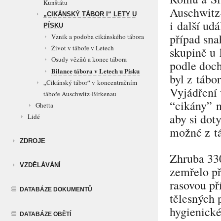
Kunštátu
Auschwitz
„CIKÁNSKÝ TÁBOR I“ LETY U
i další ud
PÍSKU
případ sna
Vznik a podoba cikánského tábora
Život v táboře v Letech
skupině u 
Osudy vězňů a konec tábora
podle doch
Bilance tábora v Letech u Písku
byl z tábo
„Cikánský tábor“ v koncentračním
Vyjádření 
táboře Auschwitz-Birkenau
“cikány”
n
Ghetta
aby si dot
Lidé
možné z tá
ZDROJE
Zhruba 33
VZDĚLÁVÁNÍ
zemřelo př
rasovou př
DATABÁZE DOKUMENTŮ
tělesných 
hygienické
DATABÁZE OBĚTÍ