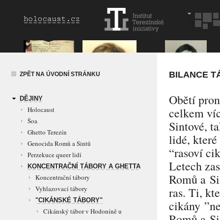
BILANCE T
ZPĚT NA ÚVODNÍ STRÁNKU
Obětí pro
DĚJINY
Holocaust
celkem víc
Šoa
Sintové, ta
Ghetto Terezín
lidé, kter
Genocida Romů a Sintů
“rasoví ci
Perzekuce queer lidí
Letech zas
KONCENTRAČNÍ TÁBORY A GHETTA
Romů a Sin
Koncentrační tábory
Vyhlazovací tábory
ras. Ti, k
"CIKÁNSKÉ TÁBORY"
cikány ”
n
Cikánský tábor v Hodoníně u
Romů a Sin