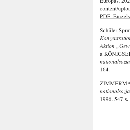
Europas, 202
content/uplo
PDF_Einzelse
Schüler-Spri
Konzentratio
Aktion „Gewi
a
KÖNIGSE
nationalsozia
164.
ZIMMERM
nationalsozia
1996. 547 s.