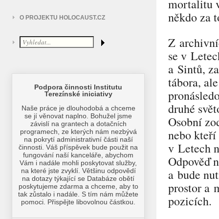
mortalitu 
někdo za t
O PROJEKTU HOLOCAUST.CZ
Z archivní
se v Lete
a Sintů, z
tábora, al
pronásled
druhé svět
Osobní zod
nebo kteří
v Letech n
Odpověď na
a bude nut
prostor a 
pozicích.