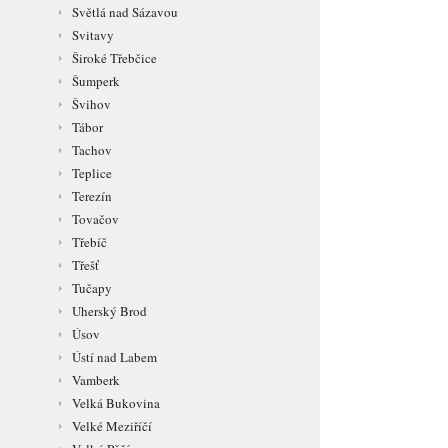
Světlá nad Sázavou
Svitavy
Široké Třebčice
Šumperk
Švihov
Tábor
Tachov
Teplice
Terezín
Tovačov
Třebíč
Třešť
Tučapy
Uherský Brod
Úsov
Ústí nad Labem
Vamberk
Velká Bukovina
Velké Meziříčí