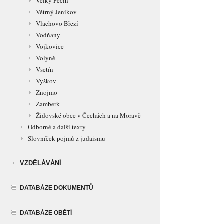
Velký Pěčín
Větrný Jeníkov
Vlachovo Březí
Vodňany
Vojkovice
Volyně
Vsetín
Vyškov
Znojmo
Žamberk
Židovské obce v Čechách a na Moravě
Odborné a další texty
Slovníček pojmů z judaismu
VZDĚLÁVÁNÍ
DATABÁZE DOKUMENTŮ
DATABÁZE OBĚTÍ