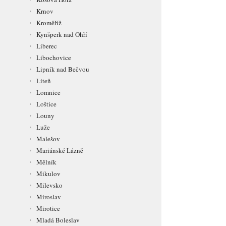
Krnov
Kroměříž
Kynšperk nad Ohří
Liberec
Libochovice
Lipník nad Bečvou
Liteň
Lomnice
Loštice
Louny
Luže
Malešov
Mariánské Lázně
Mělník
Mikulov
Milevsko
Miroslav
Mirotice
Mladá Boleslav