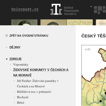
ČESKÝ TĚŠ
ZPĚT NA ÚVODNÍ STRÁNKU
DĚJINY
ZDROJE
Vzpomínky
ŽIDOVSKÉ KOMUNITY V ČECHÁCH A
NA MORAVĚ
Jiří Fiedler: Židovské památky v
Čechách a na Moravě
Křišťálová noc v pohraničí
Bechyně
Běleč