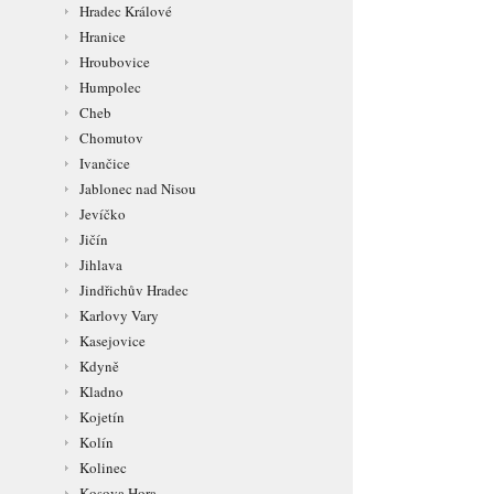
Hradec Králové
Hranice
Hroubovice
Humpolec
Cheb
Chomutov
Ivančice
Jablonec nad Nisou
Jevíčko
Jičín
Jihlava
Jindřichův Hradec
Karlovy Vary
Kasejovice
Kdyně
Kladno
Kojetín
Kolín
Kolinec
Kosova Hora