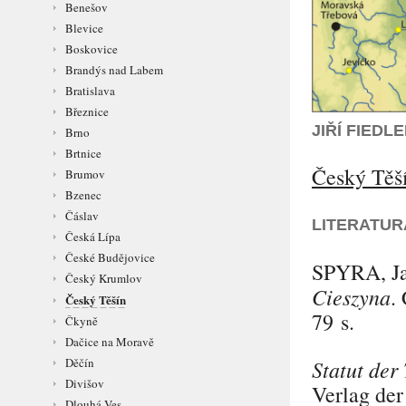
Benešov
Blevice
Boskovice
Brandýs nad Labem
Bratislava
Březnice
JIŘÍ FIED
Brno
Brtnice
Český Těš
Brumov
Bzenec
Čáslav
LITERATUR
Česká Lípa
České Budějovice
SPYRA
, 
Český Krumlov
Cieszyna
.
Český Těšín
79 s.
Čkyně
Dačice na Moravě
Děčín
Statut der
Divišov
Verlag der
Dlouhá Ves