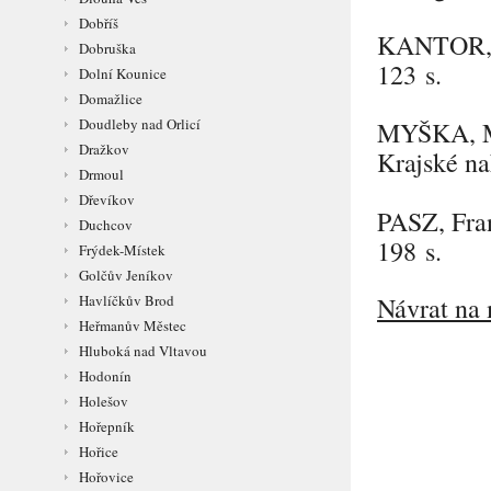
Dobříš
KANTOR
Dobruška
123 s.
Dolní Kounice
Domažlice
Doudleby nad Orlicí
MYŠKA
,
Dražkov
Krajské na
Drmoul
Dřevíkov
PASZ
, Fr
Duchcov
198 s.
Frýdek-Místek
Golčův Jeníkov
Havlíčkův Brod
Návrat na 
Heřmanův Městec
Hluboká nad Vltavou
Hodonín
Holešov
Hořepník
Hořice
Hořovice