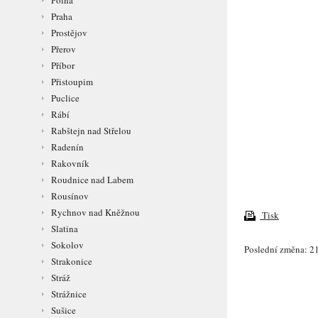
Polná
Praha
Prostějov
Přerov
Příbor
Přistoupim
Puclice
Rábí
Rabštejn nad Střelou
Radenín
Rakovník
Roudnice nad Labem
Rousínov
Rychnov nad Kněžnou
Tisk
Slatina
Sokolov
Poslední změna: 21
Strakonice
Stráž
Strážnice
Sušice