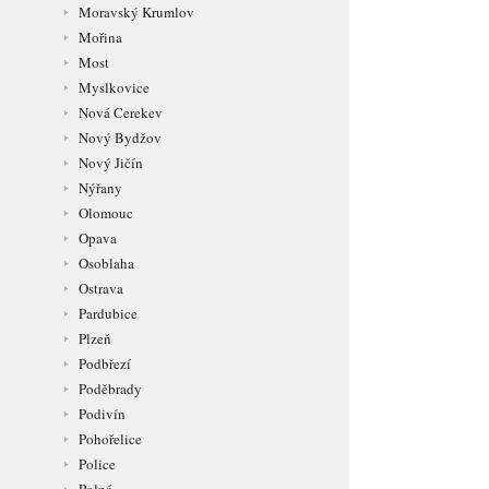
Moravský Krumlov
Mořina
Most
Myslkovice
Nová Cerekev
Nový Bydžov
Nový Jičín
Nýřany
Olomouc
Opava
Osoblaha
Ostrava
Pardubice
Plzeň
Podbřezí
Poděbrady
Podivín
Pohořelice
Police