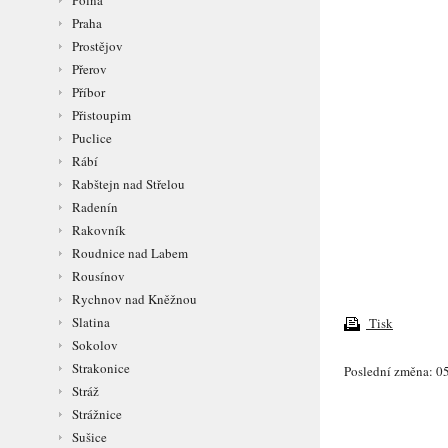
Polná
Praha
Prostějov
Přerov
Příbor
Přistoupim
Puclice
Rábí
Rabštejn nad Střelou
Radenín
Rakovník
Roudnice nad Labem
Rousínov
Rychnov nad Kněžnou
Slatina
Tisk
Sokolov
Strakonice
Poslední změna: 05
Stráž
Strážnice
Sušice