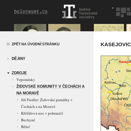
KASEJOVI
ZPĚT NA ÚVODNÍ STRÁNKU
DĚJINY
ZDROJE
Vzpomínky
ŽIDOVSKÉ KOMUNITY V ČECHÁCH A
NA MORAVĚ
Jiří Fiedler: Židovské památky v
Čechách a na Moravě
Křišťálová noc v pohraničí
Bechyně
Běleč