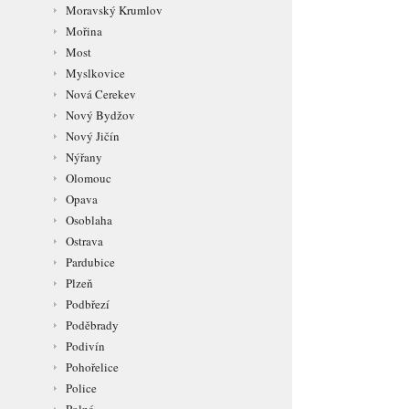
Moravský Krumlov
Mořina
Most
Myslkovice
Nová Cerekev
Nový Bydžov
Nový Jičín
Nýřany
Olomouc
Opava
Osoblaha
Ostrava
Pardubice
Plzeň
Podbřezí
Poděbrady
Podivín
Pohořelice
Police