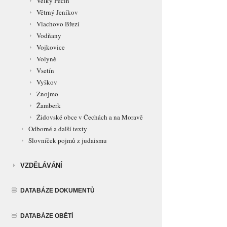
Velký Pěčín
Větrný Jeníkov
Vlachovo Březí
Vodňany
Vojkovice
Volyně
Vsetín
Vyškov
Znojmo
Žamberk
Židovské obce v Čechách a na Moravě
Odborné a další texty
Slovníček pojmů z judaismu
VZDĚLÁVÁNÍ
DATABÁZE DOKUMENTŮ
DATABÁZE OBĚTÍ