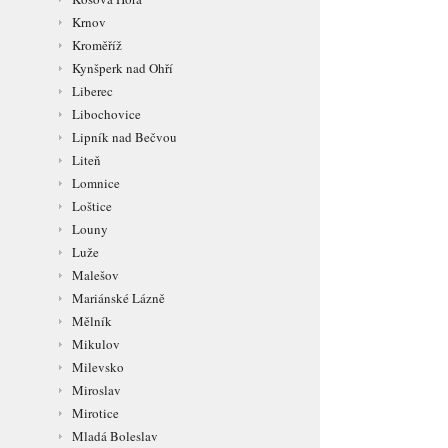
Krnov
Kroměříž
Kynšperk nad Ohří
Liberec
Libochovice
Lipník nad Bečvou
Liteň
Lomnice
Loštice
Louny
Luže
Malešov
Mariánské Lázně
Mělník
Mikulov
Milevsko
Miroslav
Mirotice
Mladá Boleslav