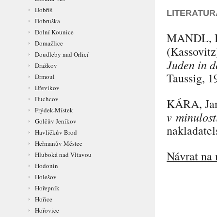
Dobříš
LITERATUR
Dobruška
Dolní Kounice
MANDL
,
Domažlice
(Kassovitz
Doudleby nad Orlicí
Juden in d
Dražkov
Taussig, 1
Drmoul
Dřevíkov
Duchcov
KÁRA
, J
Frýdek-Místek
v minulost
Golčův Jeníkov
nakladatel
Havlíčkův Brod
Heřmanův Městec
Návrat na 
Hluboká nad Vltavou
Hodonín
Holešov
Hořepník
Hořice
Hořovice