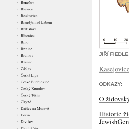
Benešov
Blevice
Boskovice
Brandýs nad Labem
Bratislava
Březnice
Brno
Brtnice
JIŘÍ FIED
Brumov
Bzenec
Kasejovic
Čáslav
Česká Lípa
České Budějovice
ODKAZY:
Český Krumlov
Český Těšín
O židovský
Čkyně
Dačice na Moravě
Historie ž
Děčín
JewishGen
Divišov
Dlouhá Ves