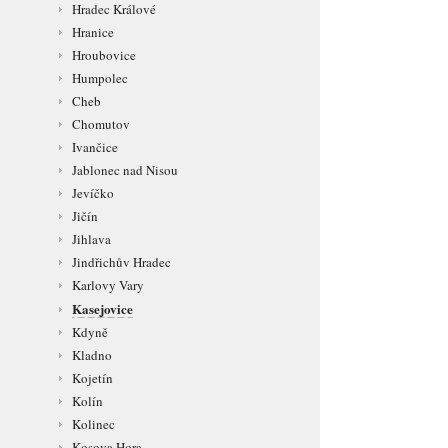
Hradec Králové
Hranice
Hroubovice
Humpolec
Cheb
Chomutov
Ivančice
Jablonec nad Nisou
Jevíčko
Jičín
Jihlava
Jindřichův Hradec
Karlovy Vary
Kasejovice
Kdyně
Kladno
Kojetín
Kolín
Kolinec
Kosova Hora