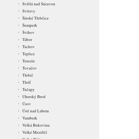
Světlá nad Sázavou
Svitavy
Široké Třebčice
Šumperk
Švihov
Tábor
Tachov
Teplice
Terezín
Tovačov
Třebíč
Třešť
Tučapy
Uherský Brod
Úsov
Ústí nad Labem
Vamberk
Velká Bukovina
Velké Meziříčí