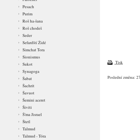
Pesach
Purim
Roš ha-šana
Roš chodeš
Seder
Sefardští Židé
Simchat Tora
Sionismus
Tisk
Sukot
Synagoga
Poslední změna: 27
Šabat
Šachrit
Šavuot
Šemini aceret
Šiviti
Š'ma Jisrael
Štetl
Talmud
Talmud - Tóra