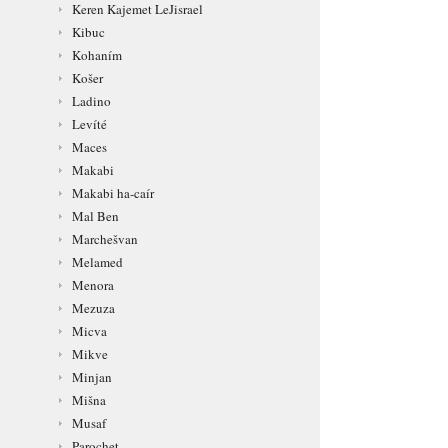
Keren Kajemet LeJisrael
Kibuc
Kohaním
Košer
Ladino
Levíté
Maces
Makabi
Makabi ha-caír
Mal Ben
Marchešvan
Melamed
Menora
Mezuza
Micva
Mikve
Minjan
Mišna
Musaf
Parochet