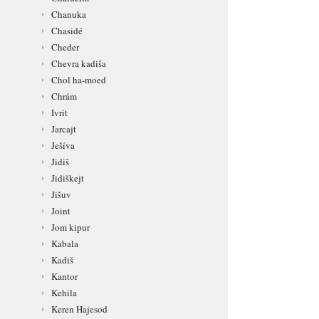
Chanuka
Chasidé
Cheder
Chevra kadiša
Chol ha-moed
Chrám
Ivrit
Jarcajt
Ješíva
Jidiš
Jidiškejt
Jišuv
Joint
Jom kipur
Kabala
Kadiš
Kantor
Kehila
Keren Hajesod