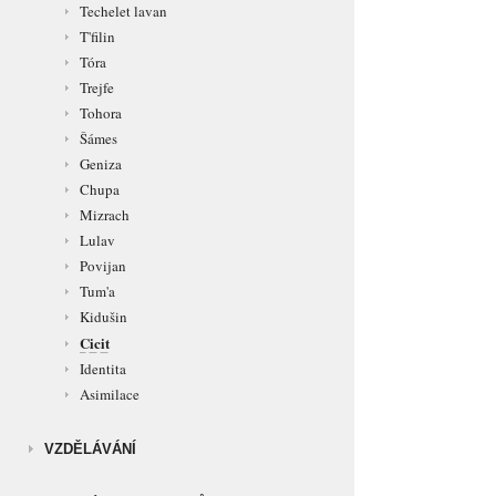
Techelet lavan
T'filin
Tóra
Trejfe
Tohora
Šámes
Geniza
Chupa
Mizrach
Lulav
Povijan
Tum'a
Kidušin
Cicit
Identita
Asimilace
VZDĚLÁVÁNÍ