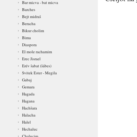
Bar micva - bat micva
Barches
Bejt midraš
Beracha
Bikur cholim
Bima
Diaspora
El mole rachamim
Erec Jisrael
Erév šabat (šábes)
Svitek Ester - Megila
Gabaj
Gemara
Hagada
Hagana
Hachšara
Halacha
Halel
Hechaluc
Chalucim