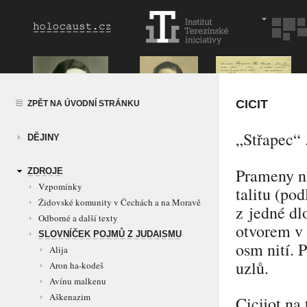
CICIT
ZPĚT NA ÚVODNÍ STRÁNKU
„Střapec“
DĚJINY
Prameny ni
ZDROJE
Vzpomínky
talitu (pod
Židovské komunity v Čechách a na Moravě
z jedné dlo
Odborné a další texty
otvorem v 
SLOVNÍČEK POJMŮ Z JUDAISMU
osm nití. 
Alija
uzlů.
Aron ha-kodeš
Avínu malkenu
Aškenazim
Cicijot na