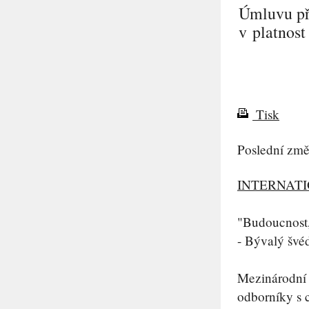
Úmluvu př
v platnost
Tisk
Poslední změ
INTERNAT
"Budoucnost, 
- Bývalý švé
Mezinárodní 
odborníky s c