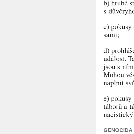
b) hrubé s
s důvěryh
c) pokusy 
sami;
d) prohláš
událost. T
jsou s ním
Mohou vés
naplnit sv
e) pokusy 
táborů a 
nacistick
GENOCIDA