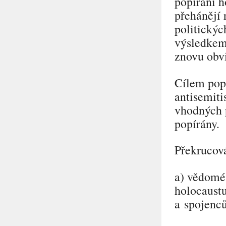
popírání h
přehánějí 
politickýc
výsledkem 
znovu obvi
Cílem popí
antisemiti
vhodných p
popírány.
Překrucov
a) vědomé
holocaustu
a spojenc