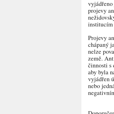
vyjádřeno 
projevy a
nežidovský
institucí
Projevy an
chápaný ja
nelze pova
země. Ant
činnosti s
aby byla n
vyjádřen 
nebo jedná
negativním
Doporučen