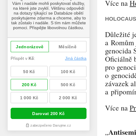
Více na
H
HOLOCAUS
Důležité j
a Romům j
genocida S
Oficiálně
pro genoci
o genocidě
závazek a
a připomí
Více na
P
Antisemi
„