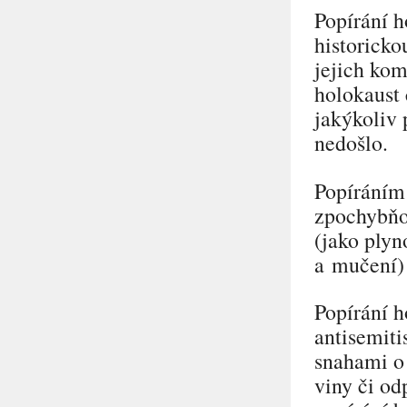
Popírání h
historicko
jejich kom
holokaust 
jakýkoliv 
nedošlo.
Popíráním 
zpochybňo
(jako plyn
a mučení) 
Popírání 
antisemiti
snahami o 
viny či od