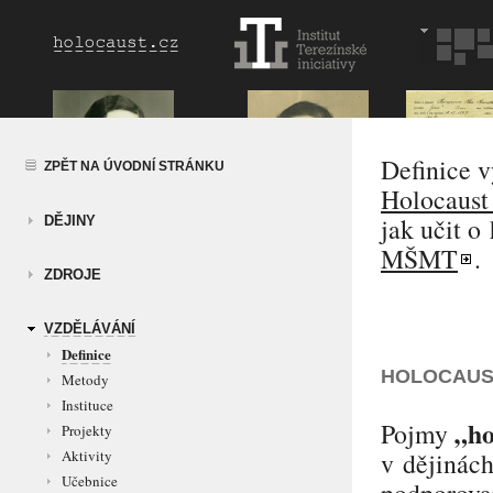
Definice 
ZPĚT NA ÚVODNÍ STRÁNKU
Holocaust
jak učit o
DĚJINY
MŠMT
.
ZDROJE
VZDĚLÁVÁNÍ
Definice
HOLOCAUS
Metody
Instituce
„ho
Pojmy
Projekty
v dějinách
Aktivity
Učebnice
podporova