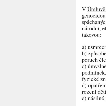
V
Úmluvě 
genocidou 
spáchaných
národní, e
takovou:
a) usmrcen
b) způsobe
poruch čl
c) úmyslné
podmínek, 
fyzické zn
d) opatřen
rození dětí
e) násilné