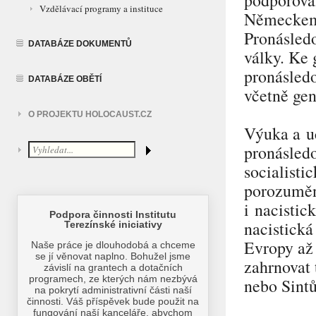
Vzdělávací programy a instituce
Německem 
Pronásledo
DATABÁZE DOKUMENTŮ
války. Ke 
pronásledo
DATABÁZE OBĚTÍ
včetně ge
O PROJEKTU HOLOCAUST.CZ
Výuka a uč
pronásled
socialisti
porozuměn
i nacistic
nacistická
Evropy až
zahrnovat 
nebo Sint