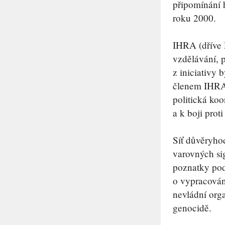
připomínání 
roku 2000.
IHRA (dříve 
vzdělávání, 
z iniciativy
členem IHRA 
politická koo
a k boji prot
Síť důvěryho
varovných si
poznatky podp
o vypracován
nevládní orga
genocidě.