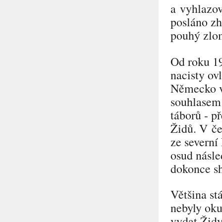
a vyhlazov
posláno zh
pouhý zlo
Od roku 19
nacisty ov
Německo vl
souhlasem 
táborů - p
Židů. V če
ze severní
osud násle
dokonce s
Většina stá
nebyly ok
vydat Židy