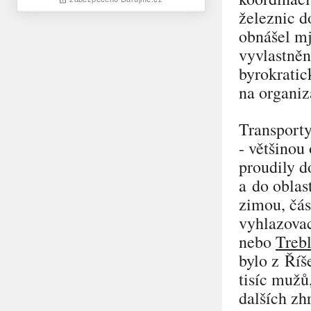
železnic d
obnášel mj.
vyvlastnění
byrokratic
na organiz
Transporty
- většinou 
proudily d
a do oblas
zimou, čás
vyhlazova
nebo
Treb
bylo z Ří
tisíc mužů
dalších zh