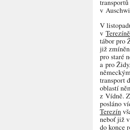
transportů
v Auschwi
V listopad
v
Terezíně
tábor pro 
již zmíněn
pro staré 
a pro Židy
německými 
transport 
oblastí ně
z Vídně. 
posláno ví
Terezín
vša
neboť již 
do konce r