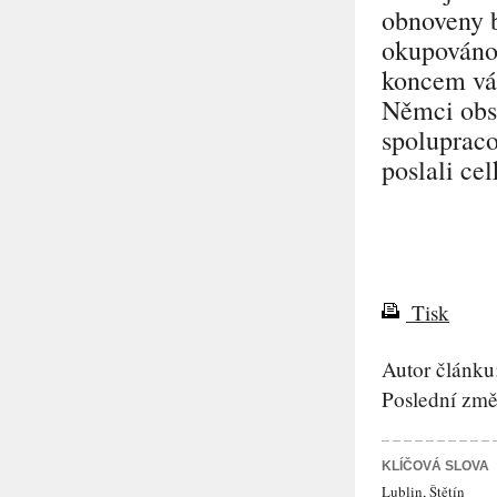
obnoveny b
okupováno
koncem vál
Němci obs
spoluprac
poslali ce
Tisk
Autor článku
Poslední změ
KLÍČOVÁ SLOVA
Lublin
,
Štětín