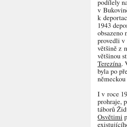
podílely n
v Bukovině
k deportac
1943 depor
obsazeno 
provedli v
většině z 
většinou s
Terezína
. 
byla po př
německou 
I v roce 1
prohraje, 
táborů Žid
Osvětimi
p
existující