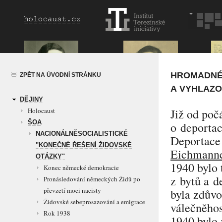
HROMADNÉ
ZPĚT NA ÚVODNÍ STRÁNKU
A VYHLAZO
DĚJINY
Holocaust
Již od po
ŠOA
o deporta
NACIONÁLNĚSOCIALISTICKÉ
Deportace 
"KONEČNÉ ŘEŠENÍ ŽIDOVSKÉ
Eichmann
OTÁZKY"
1940 bylo 
Konec německé demokracie
z bytů a d
Pronásledování německých Židů po
převzetí moci nacisty
byla zdůvo
Židovské sebeprosazování a emigrace
válečněho
Rok 1938
1940 bylo 