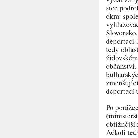
sice podro
okraj spol
vyhlazovac
Slovensko.
deportaci 
tedy oblas
židovskému
občanství.
bulharskýc
zmenšující
deportací 
Po porážce
(ministers
obtížnější
Ačkoli ted