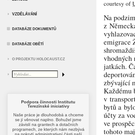
courtesy of
VZDĚLÁVÁNÍ
Na podzim
z Německa
DATABÁZE DOKUMENTŮ
vyhlazovac
emigrace Ž
DATABÁZE OBĚTÍ
shromaždiš
vhodných m
O PROJEKTU HOLOCAUST.CZ
jatkách. Č
deportován
zbývající 
Každému b
v transpor
bytů a byl
účty za vo
ve prospěc
tohoto maj