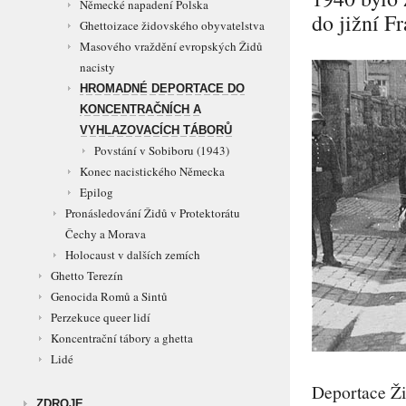
Německé napadení Polska
do jižní F
Ghettoizace židovského obyvatelstva
Masového vraždění evropských Židů
nacisty
HROMADNÉ DEPORTACE DO
KONCENTRAČNÍCH A
VYHLAZOVACÍCH TÁBORŮ
Povstání v Sobiboru (1943)
Konec nacistického Německa
Epilog
Pronásledování Židů v Protektorátu
Čechy a Morava
Holocaust v dalších zemích
Ghetto Terezín
Genocida Romů a Sintů
Perzekuce queer lidí
Koncentrační tábory a ghetta
Lidé
Deportace Ži
ZDROJE