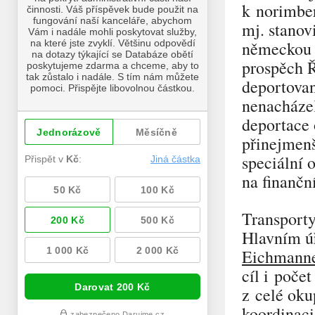
k norimbe
mj. stanovi
německou s
prospěch Ř
deportovan
nenacháze
deportace
přinejmenš
speciální 
na finančn
Transporty
Hlavním ú
Eichmann
cíl i poče
z celé oku
koordinaci