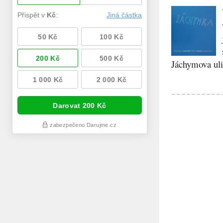
Jáchymova ulic