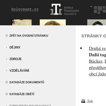
STRÁNKY O
ZPĚT NA ÚVODNÍ STRÁNKU
Druhá rep
DĚJINY
Další ta
ZDROJE
Bäcker
,
přestěho
VZDĚLÁVÁNÍ
obcí žid
DATABÁZE DOKUMENTŮ
DATABÁZE OBĚTÍ
Tisk