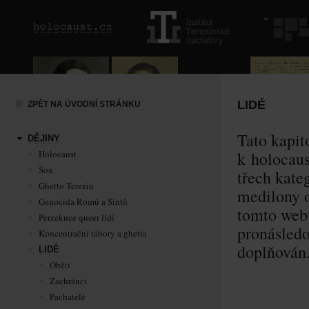
LIDÉ
ZPĚT NA ÚVODNÍ STRÁNKU
Tato kapito
DĚJINY
Holocaust
k holocaus
Šoa
třech kate
Ghetto Terezín
medilony o
Genocida Romů a Sintů
tomto web
Perzekuce queer lidí
pronásledo
Koncentrační tábory a ghetta
doplňován
LIDÉ
Oběti
Zachránci
Pachatelé