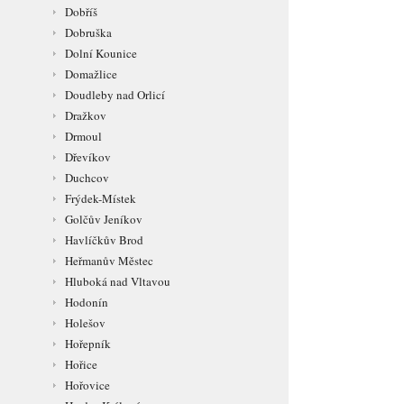
Dobříš
Dobruška
Dolní Kounice
Domažlice
Doudleby nad Orlicí
Dražkov
Drmoul
Dřevíkov
Duchcov
Frýdek-Místek
Golčův Jeníkov
Havlíčkův Brod
Heřmanův Městec
Hluboká nad Vltavou
Hodonín
Holešov
Hořepník
Hořice
Hořovice