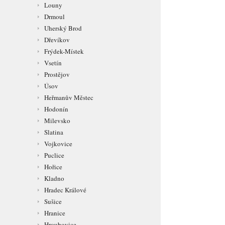
Louny
Drmoul
Uherský Brod
Dřevíkov
Frýdek-Místek
Vsetín
Prostějov
Úsov
Heřmanův Městec
Hodonín
Milevsko
Slatina
Vojkovice
Puclice
Hořice
Kladno
Hradec Králové
Sušice
Hranice
Hroubovice