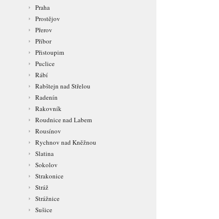
Praha
Prostějov
Přerov
Příbor
Přistoupim
Puclice
Rábí
Rabštejn nad Střelou
Radenín
Rakovník
Roudnice nad Labem
Rousínov
Rychnov nad Kněžnou
Slatina
Sokolov
Strakonice
Stráž
Strážnice
Sušice