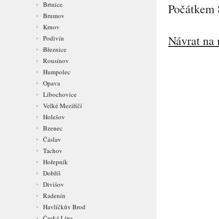
Brtnice
Počátkem 8
Brumov
Krnov
Návrat na 
Podivín
Březnice
Rousínov
Humpolec
Opava
Libochovice
Velké Meziříčí
Holešov
Bzenec
Čáslav
Tachov
Hořepník
Dobříš
Divišov
Radenín
Havlíčkův Brod
Česká Lípa