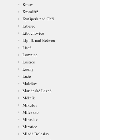
Krnov
Kroměříž
Kynšperk nad Ohří
Liberec
Libochovice
Lipník nad Bečvou
Liteň
Lomnice
Loštice
Louny
Luže
Malešov
Mariánské Lázně
Mělník
Mikulov
Milevsko
Miroslav
Mirotice
Mladá Boleslav