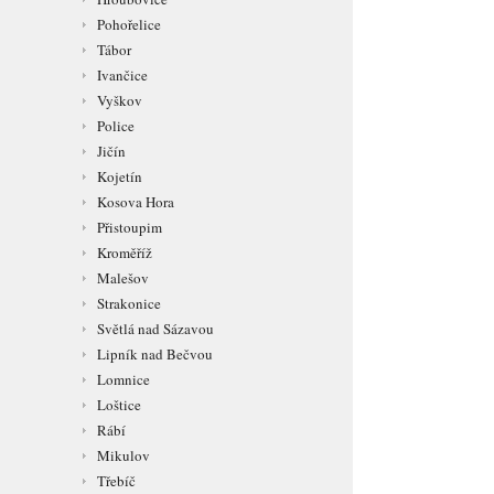
Pohořelice
Tábor
Ivančice
Vyškov
Police
Jičín
Kojetín
Kosova Hora
Přistoupim
Kroměříž
Malešov
Strakonice
Světlá nad Sázavou
Lipník nad Bečvou
Lomnice
Loštice
Rábí
Mikulov
Třebíč