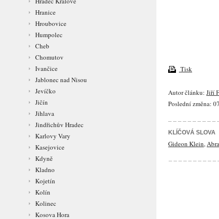
Hradec Králové
Hranice
Hroubovice
Humpolec
Cheb
Chomutov
Ivančice
Tisk
Jablonec nad Nisou
Jevíčko
Autor článku:
Jiří 
Jičín
Poslední změna: 07
Jihlava
Jindřichův Hradec
KLÍČOVÁ SLOVA
Karlovy Vary
Gideon Klein
,
Abr
Kasejovice
Kdyně
Kladno
Kojetín
Kolín
Kolinec
Kosova Hora