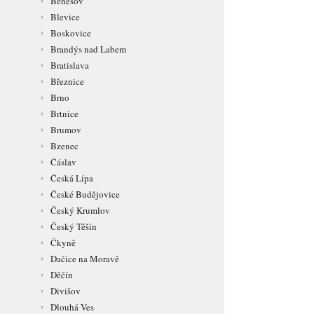
Benešov
Blevice
Boskovice
Brandýs nad Labem
Bratislava
Březnice
Brno
Brtnice
Brumov
Bzenec
Čáslav
Česká Lípa
České Budějovice
Český Krumlov
Český Těšín
Čkyně
Dačice na Moravě
Děčín
Divišov
Dlouhá Ves