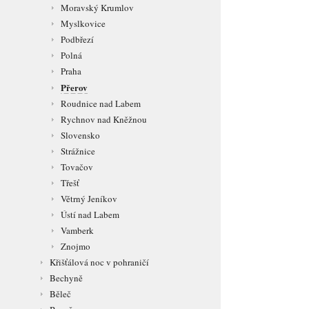
Moravský Krumlov
Myslkovice
Podbřezí
Polná
Praha
Přerov
Roudnice nad Labem
Rychnov nad Kněžnou
Slovensko
Strážnice
Tovačov
Třešť
Větrný Jeníkov
Ústí nad Labem
Vamberk
Znojmo
Křišťálová noc v pohraničí
Bechyně
Běleč