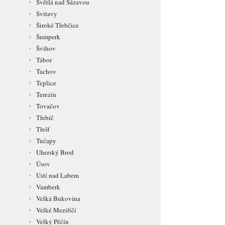
Světlá nad Sázavou
Svitavy
Široké Třebčice
Šumperk
Švihov
Tábor
Tachov
Teplice
Terezín
Tovačov
Třebíč
Třešť
Tučapy
Uherský Brod
Úsov
Ústí nad Labem
Vamberk
Velká Bukovina
Velké Meziříčí
Velký Pěčín