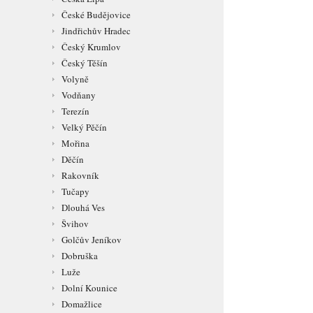
České Budějovice
Jindřichův Hradec
Český Krumlov
Český Těšín
Volyně
Vodňany
Terezín
Velký Pěčín
Mořina
Děčín
Rakovník
Tučapy
Dlouhá Ves
Švihov
Golčův Jeníkov
Dobruška
Luže
Dolní Kounice
Domažlice