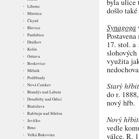
byla ulice
Liberec
došlo také 
Mirotice
Čkyně
Synagoga
v
Blevice
Postavena 
Pardubice
Dražkov
17. stol. 
Kolín
slohových 
Ostrava
využita jak
Boskovice
nedochova
Mělník
Poděbrady
Starý hřbi
Nová Cerekev
Brandýs nad Labem
do r. 1888
Doudleby nad Orlicí
nový hřb.
Bratislava
Rabštejn nad Střelou
Nový hřbi
Jevíčko
vedle komu
Brno
válce. R. 
Velká Bukovina