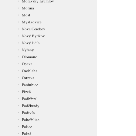
Moravský Krumlov
Mořina
Most
Myslkovice
Nová Cerekev
Nový Bydžov
Nový Jičín
Nýřany
Olomouc
Opava
Osoblaha
Ostrava
Pardubice
Plzeň
Podbřezí
Poděbrady
Podivín
Pohořelice
Police
Polná