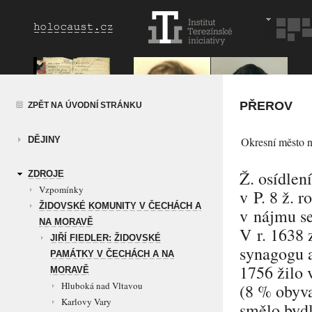
PŘEROV
ZPĚT NA ÚVODNÍ STRÁNKU
DĚJINY
Okresní město n
Ž. osídlen
ZDROJE
Vzpomínky
v P. 8 ž. 
ŽIDOVSKÉ KOMUNITY V ČECHÁCH A
v nájmu se
NA MORAVĚ
V r. 1638 
JIŘÍ FIEDLER: ŽIDOVSKÉ
synagogu a
PAMÁTKY V ČECHÁCH A NA
1756 žilo 
MORAVĚ
Hluboká nad Vltavou
(8 % obyva
Karlovy Vary
smělo bydl