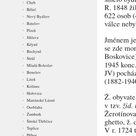
Cheb
R. 1848 ži
Běleč
622 osob (
Nový Bydžov
válce neb
Batelov
Plzeň
Jihlava
Jménem je 
Kdyně
se zde mo
Bechyně
Boskovice)
Stráž
1945 konc.
Mladá Boleslav
JV) pocház
Benešov
(1882-1940
Liteň
Kolinec
Hořovice
Ž. obyvate
Mariánské Lázně
žid. 
v tzv.
Osoblaha
Žerotínova
Žamberk
ghetto, ž.
Široké Třebčice
V r. 1724 
Teplice
Příbor