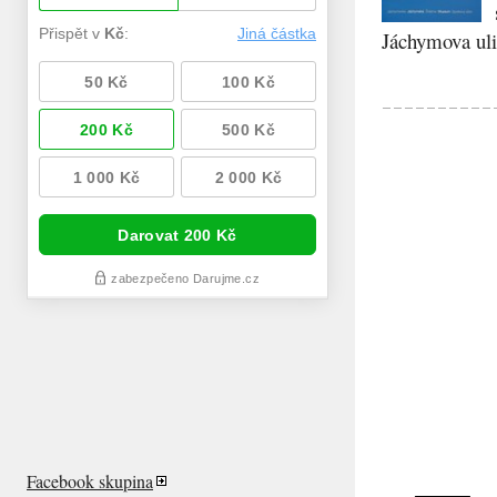
Jáchymova ulic
Facebook skupina