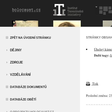
STRÁNKY OBSAH
ZPĚT NA ÚVODNÍ STRÁNKU
Úhelný kám
DĚJINY
Další tagy:
J
ZDROJE
VZDĚLÁVÁNÍ
Tisk
DATABÁZE DOKUMENTŮ
Poslední změna: 23
DATABÁZE OBĚTÍ