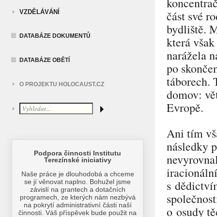
koncentrač
VZDĚLÁVÁNÍ
část své r
bydliště. 
DATABÁZE DOKUMENTŮ
která však 
narážela n
DATABÁZE OBĚTÍ
po skonče
táborech. 
O PROJEKTU HOLOCAUST.CZ
domov: vět
Evropě.
Ani tím vš
následky p
nevyrovnal
iracionáln
s dědictví
společnost
o osudy tě