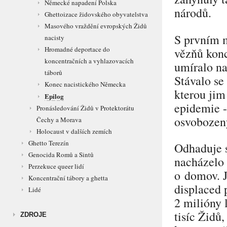
Německé napadení Polska
národů.
Ghettoizace židovského obyvatelstva
Masového vraždění evropských Židů
S prvním 
nacisty
Hromadné deportace do
vězňů konc
koncentračních a vyhlazovacích
umíralo na
táborů
Stávalo se
Konec nacistického Německa
kterou jim
Epilog
epidemie -
Pronásledování Židů v Protektorátu
osvobozen
Čechy a Morava
Holocaust v dalších zemích
Ghetto Terezín
Odhaduje s
Genocida Romů a Sintů
nacházelo 
Perzekuce queer lidí
o domov. J
Koncentrační tábory a ghetta
displaced 
Lidé
2 milióny 
tisíc Židů,
ZDROJE