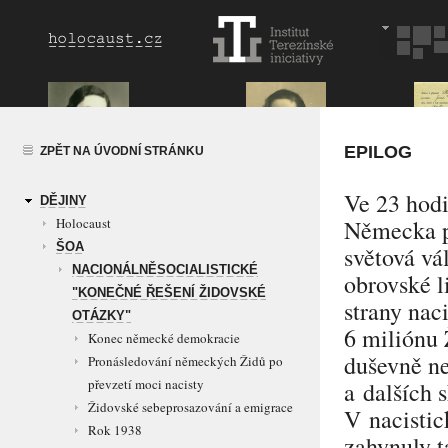
EPILOG
ZPĚT NA ÚVODNÍ STRÁNKU
Ve 23 hodi
DĚJINY
Holocaust
Německa p
ŠOA
světová vá
NACIONÁLNĚSOCIALISTICKÉ
obrovské l
"KONEČNÉ ŘEŠENÍ ŽIDOVSKÉ
strany na
OTÁZKY"
6 miliónu 
Konec německé demokracie
duševně n
Pronásledování německých Židů po
převzetí moci nacisty
a dalších 
Židovské sebeprosazování a emigrace
V nacistic
Rok 1938
zahynuly t