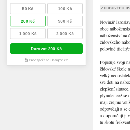
Z DOBOVÉHO TI
Novinář Jarosla
obce náboženské
náboženství na 
židovského nábo
polovině třicátý
Popisuje svoji n
židovské škole 
velký nedostatek
své děti na náb
zlepšení situace
plynule, což se 
mají zřejmě veli
odpovídají a se 
a doporučuji ji 
tu školu frekven