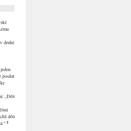
vské
skému
 v druhé
 jeden
 posílat
 ke
ní:
„Děti
pěšná
chž děti
á.“
9