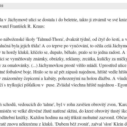
II
 v Jáchymově ulici se dostala i do beletrie, takto ji ztvárnil ve své kni
vatel František R. Kraus:
o náboženské školy 'Talmud-Thora', dvakrát týdně, od čtyř do šesti, a v
lučná byla jejich třída! A co teprve po vyučování, to ožila celá Jáchym
 tu hordy kluků, křičelo se, dupalo, běhalo, pralo se to jedna radost. A 
ulici se vyměňovaly známky, obrázky, reklamy, zrcátka, kuličky za míčk
y za omalovánky. (...) Jáchymovkou prostě vířilo mládí. Uprostřed ulice
né fotbalové boje. Hrálo se tu až pět zápasů najednou, hřiště vedle hřišt
ly znázorněny čepicemi a kabáty, pohozenými na holou dlažbu. A všud
í s trylkující píšťalkou v puse. Zvládal všechna hřiště najednou - Ego
 schodů, vedoucích do 'talme', byl v rohu zavěšen obrovitý zvon, 'Kard
místěn ve velké dřevěné žlutě natřené skříni, do které obrovitý tlustý šk
dlitební knížky. Každou hodinu na něj třikrát mohutně zazvonil. Občas
ratě znovu některému z kluků. 'Dubem běž zvonit', zařval 'slon' Klein do