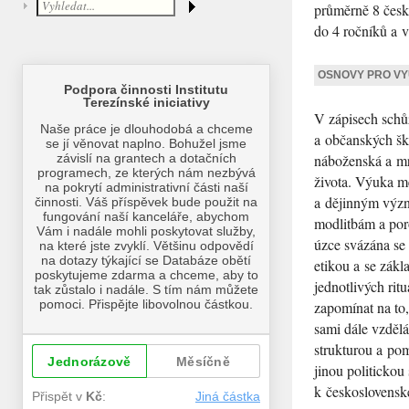
průměrně 8 česk
do 4 ročníků a v
OSNOVY PRO VY
V zápisech schů
a občanských šk
náboženská a mr
života. Výuka mě
a dějinným význ
modlitbám a por
úzce svázána se
etikou a se zák
jednotlivých rit
zapomínat na to
sami dále vzdělá
strukturou a po
jinou politickou
k československ