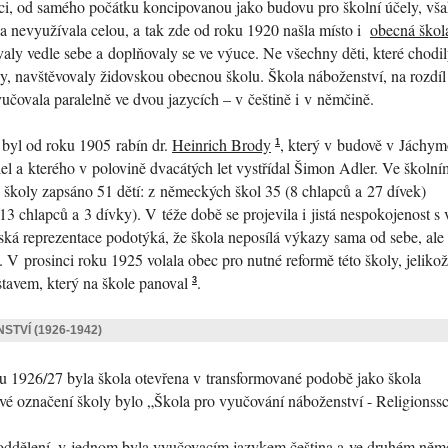
ci, od samého počátku koncipovanou jako budovu pro školní účely, vš
a nevyužívala celou, a tak zde od roku 1920 našla místo i
obecná škol
aly vedle sebe a doplňovaly se ve výuce. Ne všechny děti, které chodi
y, navštěvovaly židovskou obecnou školu. Škola náboženství, na rozdíl
učovala paralelně ve dvou jazycích – v češtině i v němčině.
 byl od roku 1905 rabín dr.
Heinrich Brody
, který v budově v Jáchym
1
lel a kterého v polovině dvacátých let vystřídal Šimon Adler. Ve školní
 školy zapsáno 51 dětí: z německých škol 35 (8 chlapců a 27 dívek)
13 chlapců a 3 dívky). V téže době se projevila i jistá nespokojenost s
vská reprezentace podotýká, že škola neposílá výkazy sama od sebe, ale
. V prosinci roku 1925 volala obec pro nutné reformě této školy, jelikož
stavem, který na škole panoval
.
3
TVÍ (1926-1942)
u 1926/27 byla škola otevřena v transformované podobě jako škola
ové označení školy bylo
„Škola pro vyučování náboženství - Religionss
oddělení, v jednom byla vyučovacím jazykem čeština a ve druhém něm