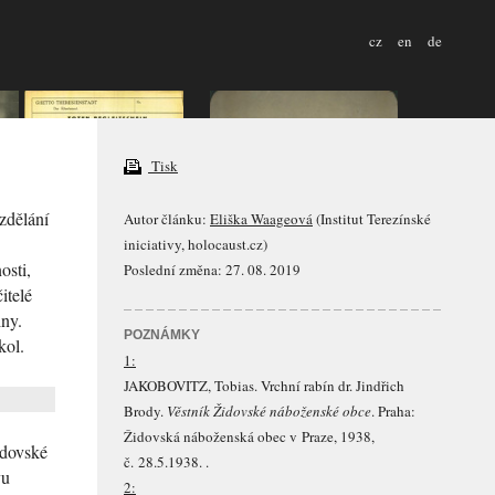
cz
en
de
Tisk
zdělání
Autor článku:
Eliška Waageová
(Institut Terezínské
iniciativy, holocaust.cz)
osti,
Poslední změna: 27. 08. 2019
itelé
iny.
POZNÁMKY
kol.
1:
JAKOBOVITZ
, Tobias. Vrchní rabín dr. Jindřich
Brody.
Věstník Židovské náboženské obce
. Praha:
Židovská náboženská obec v Praze, 1938,
idovské
č. 28.5.1938. .
vu
2: