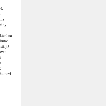
vě,
o
 na
echny
která na
ohutně
tí, již
ávají
í
u
ě
učounovi