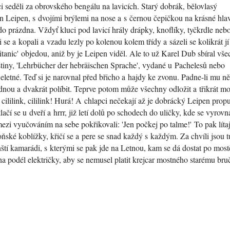
i seděli za obrovského bengálu na lavicích. Starý dobrák, bělovlasý
n Leipen, s dvojími brýlemi na nose a s černou čepičkou na krásné hla
do prázdna. Vždyť kluci pod lavicí hrály drápky, knoflíky, tyčkrdle neb
i se a kopali a vzadu lezly po kolenou kolem třídy a sázeli se kolikrát jí
Titanic' objedou, aniž by je Leipen viděl. Ale to už Karel Dub sbíral vš
štiny, 'Lehrbücher der hebräischen Sprache', vydané u Pachelesů nebo
letné. Teď si je narovnal před břicho a hajdy ke zvonu. Padne-li mu ně
dnou a dvakrát políbit. Teprve potom může všechny odložit a třikrát m
, cililink, cililink! Hurá! A chlapci nečekají až je dobrácký Leipen propus
 tlačí se u dveří a hrrr, již letí dolů po schodech do uličky, kde se vyrovn
ezi vyučováním na sebe pokřikovali: 'Jen počkej po talme!' To pak lítaj
ké koblížky, křičí se a pere se snad každý s každým. Za chvíli jsou t
ťanští kamarádi, s kterými se pak jde na Letnou, kam se dá dostat po most
 podél električky, aby se nemusel platit krejcar mostného starému br