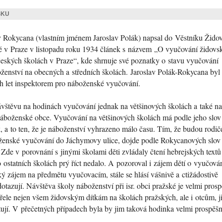
SKU
v Rokycana (vlastním jménem Jaroslav Polák) napsal do Věstníku Žido
 v Praze v listopadu roku 1934 článek s názvem
„O vyučování židov
českých školách v Praze“
, kde shrnuje své poznatky o stavu vyučování
ženství na obecných a středních školách. Jaroslav Polák-Rokycana byl
ch let inspektorem pro náboženské vyučování.
ávštěvu na hodinách vyučování jednak na většinových školách a také na
náboženské obce. Vyučování na většinových školách má podle jeho slov
, a to ten, že je náboženství vyhrazeno málo času. Tím, že budou rodiče
oženské vyučování do Jáchymovy ulice, dojde podle Rokycanových slov
. Zde v porovnání s jinými školami děti zvládaly čtení hebrejských textů
o ostatních školách prý říct nedalo. A pozoroval i zájem dětí o vyučová
ký zájem na předmětu vyučovacím, stále se hlásí vášnivě a ctižádostivě
dotazují. Návštěva školy náboženství při isr. obci pražské je velmi pros
vřele nejen všem židovským dítkám na školách pražských, ale i otcům, ji
tují. V přečetných případech byla by jim taková hodinka velmi prospěšn