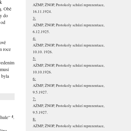
ak
AŽMP, ŽNOP, Protokoly schůzí reprezentace,
a
. Obě
16.11.1924.
ly do
3:
 od
AŽMP, ŽNOP, Protokoly schůzí reprezentace,
6.12.1925.
4:
ově
AŽMP, ŽNOP, Protokoly schůzí reprezentace,
m roce
10.10. 1926.
5:
 vedením
AŽMP, ŽNOP, Protokoly schůzí reprezentace,
 musí
10.10.1926.
 byla
6:
AŽMP, ŽNOP, Protokoly schůzí reprezentace,
9.5.1927.
7:
AŽMP, ŽNOP, Protokoly schůzí reprezentace,
9.5.1927.
chule“
.
4
8:
AŽMP, ŽNOP, Protokoly schůzí reprezentace,
čina.