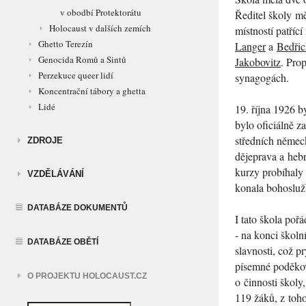
v obodbí Protektorátu
Ředitel školy mě
Holocaust v dalších zemích
místností patří
Ghetto Terezín
Langer
a
Bedři
Genocida Romů a Sintů
Jakobovitz
. Pro
Perzekuce queer lidí
synagogách.
Koncentrační tábory a ghetta
Lidé
19. října 1926 b
bylo oficiálně z
středních němec
ZDROJE
dějeprava a hebr
kurzy probíhaly
VZDĚLÁVÁNÍ
konala bohoslu
DATABÁZE DOKUMENTŮ
I tato škola poř
- na konci školn
DATABÁZE OBĚTÍ
slavnosti, což p
písemné poděkov
O PROJEKTU HOLOCAUST.CZ
o činnosti školy
119 žáků, z toh