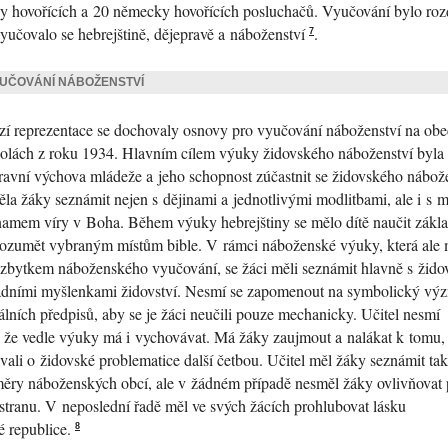
y hovořících a 20 německy hovořících posluchačů. Vyučování bylo roz
yučovalo se hebrejštině, dějepravě a náboženství
.
7
UČOVÁNÍ NÁBOŽENSTVÍ
zí reprezentace se dochovaly osnovy pro vyučování náboženství na ob
olách z roku 1934. Hlavním cílem výuky židovského náboženství byla
avní výchova mládeže a jeho schopnost zúčastnit se židovského nábo
la žáky seznámit nejen s dějinami a jednotlivými modlitbami, ale i s 
amem víry v Boha. Během výuky hebrejštiny se mělo dítě naučit zákl
ozumět vybraným místům bible. V rámci náboženské výuky, která ale 
 zbytkem náboženského vyučování, se žáci měli seznámit hlavně s žid
ladními myšlenkami židovství. Nesmí se zapomenout na symbolický vý
uálních předpisů, aby se je žáci neučili pouze mechanicky. Učitel nesmí
, že vedle výuky má i vychovávat. Má žáky zaujmout a nalákat k tomu,
vali o židovské problematice další četbou. Učitel měl žáky seznámit tak
měry náboženských obcí, ale v žádném případě nesměl žáky ovlivňovat p
 stranu. V neposlední řadě měl ve svých žácích prohlubovat lásku
é republice.
8