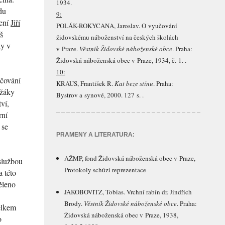
1934.
du
9:
lení
Jiří
POLÁK-ROKYCANA
, Jaroslav. O vyučování
š
židovskému náboženství na českých školách
ny v
v Praze.
Věstník Židovské náboženské obce
. Praha:
Židovská náboženská obec v Praze, 1934, č. 1. .
10:
učování
KRAUS
, František R.
Kat beze stínu
. Praha:
 žáky
Bystrov a synové, 2000. 127 s. .
ví,
rní
 se
PRAMENY A LITERATURA:
AŽMP, fond Židovská náboženská obec v Praze,
oslužbou
Protokoly schůzí reprezentace
 této
ěleno
JAKOBOVITZ
, Tobias. Vrchní rabín dr. Jindřich
Brody.
Věstník Židovské náboženské obce
. Praha:
elkem
Židovská náboženská obec v Praze, 1938,
o