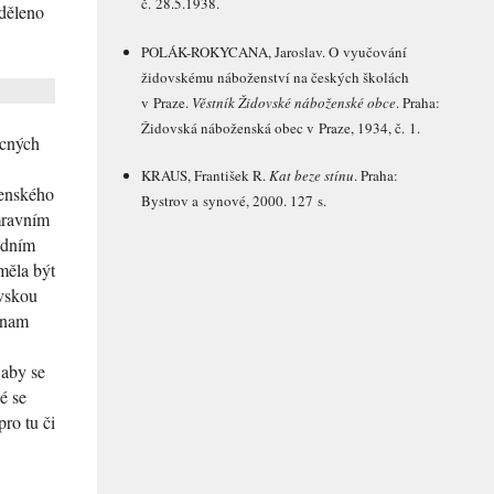
č. 28.5.1938.
děleno
POLÁK-ROKYCANA
, Jaroslav. O vyučování
židovskému náboženství na českých školách
v Praze.
Věstník Židovské náboženské obce
. Praha:
Židovská náboženská obec v Praze, 1934, č. 1.
ecných
KRAUS
, František R.
Kat beze stínu
. Praha:
ženského
Bystrov a synové, 2000. 127 s.
mravním
adním
měla být
ovskou
znam
 aby se
é se
ro tu či