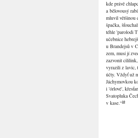
kde právě chlapc
a bělovousý rabí
mluvil většinou 
špačka, šťouchal
téhle 'parolodi 
učebnice hebrej
u Brandejsů v Ce
zem, musí jí zve
zazvonit cililink
vyrazili z lavic,
účty. Vždyť už m
Jáchymovkou koňs
i 'órlové', křes
Svatopluka Čecha
v kase.“
10