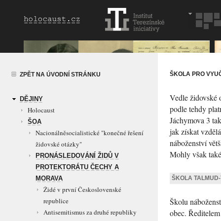
ŠKOLA PRO VYUČ
ZPĚT NA ÚVODNÍ STRÁNKU
Vedle židovské o
DĚJINY
podle tehdy pla
Holocaust
Jáchymova 3 tak
ŠOA
jak získat vzděl
Nacionálněsocialistické "konečné řešení
náboženství větš
židovské otázky"
Mohly však také
PRONÁSLEDOVÁNÍ ŽIDŮ V
PROTEKTORÁTU ČECHY A
ŠKOLA TALMUD-T
MORAVA
Židé v první Československé
Školu náboženst
republice
obec. Ředitelem
Antisemitismus za druhé republiky