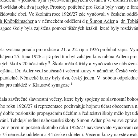
l ovládat oba dva jazyky. Prostory potřebné pro školu byly vzaty z fon
cí židovské obci. Ve školním roce 1926/27 zde vyučovali v českém oddě
ch Knöpfelmacher
a v německém oddělení d
r. Šimon Adler
a
dr. Tobiá
pagace školy byla zajištěna pomocí tištěných letáků, které byly rozdává
yla svolána porada pro rodiče a 21. a 22. října 1926 probíhal zápis. Vy
ahájeno 25. října 1926 a již před tím byl zahájen kurs rabína Adlera pro
kých škol s 20 účastníky
. Škola měla 4 třídy a vyučovalo se náboženst
5
ejština. Dr. Adler vedl současně i večerní kurzy v němčině. České veče
 paralelně. Německé kurzy byly dva, český jeden. V sobotu odpoledne
žba pro mládež v Klausové synagoze
.
6
ádala závěrečné slavnostní večery, které byly spojeny se slavnostní boh
ího roku 1926/27 si reprezentace pochvaluje hojnou účast obecenstva na
rý dobře posloužilo propagačním účelům a ředitelství školy mělo být ud
ání. Tehdejší ředitel náboženské školy Šimon Adler píše ve své zprávě
, že v prvním pololetí školního roku 1926/27 navštěvovalo vyučování c
o 75 německé oddělení a 44 české oddělení. Večerní kurzy navštěvoval