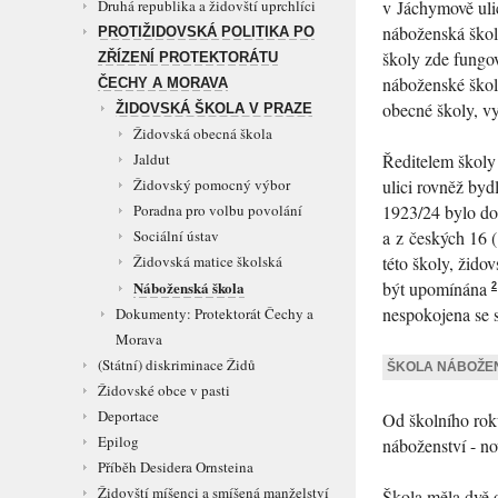
v Jáchymově uli
Druhá republika a židovští uprchlíci
náboženská škol
PROTIŽIDOVSKÁ POLITIKA PO
školy zde fungov
ZŘÍZENÍ PROTEKTORÁTU
náboženské škol
ČECHY A MORAVA
obecné školy, vy
ŽIDOVSKÁ ŠKOLA V PRAZE
Židovská obecná škola
Ředitelem školy
Jaldut
ulici rovněž byd
Židovský pomocný výbor
1923/24 bylo do
Poradna pro volbu povolání
a z českých 16 (
Sociální ústav
této školy, žido
Židovská matice školská
být upomínána
Náboženská škola
2
nespokojena se 
Dokumenty: Protektorát Čechy a
Morava
(Státní) diskriminace Židů
ŠKOLA NÁBOŽENS
Židovské obce v pasti
Deportace
Od školního rok
Epilog
náboženství - n
Příběh Desidera Ornsteina
Židovští míšenci a smíšená manželství
Škola měla dvě 