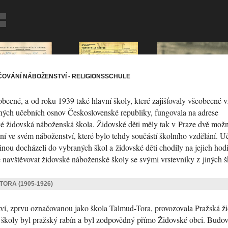
OVÁNÍ NÁBOŽENSTVÍ - RELIGIONSSCHULE
becné, a od roku 1939 také hlavní školy, které zajišťovaly všeobecné v
tných učebních osnov Československé republiky, fungovala na adrese
é židovská náboženská škola. Židovské děti měly tak v Praze dvě možn
ání ve svém náboženství, které bylo tehdy součástí školního vzdělání. Uč
inou docházeli do vybraných škol a židovské děti chodily na jejich hod
 navštěvovat židovské náboženské školy se svými vrstevníky z jiných š
ORA (1905-1926)
ví, zprvu označovanou jako škola Talmud-Tora, provozovala Pražská ž
 školy byl pražský rabín a byl zodpovědný přímo Židovské obci. Budo