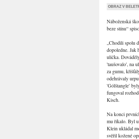
OBRAZ V BELETR
Náboženská škola
beze stínu“
spiso
„Chodili spolu d
dopoledne. Jak h
ulička. Dováděly
'taušovalo', na 
za gumu, křišťál
odehrávaly urput
'Gólštangle' by
fungoval rozhodč
Kisch.
Na konci prvních
mu říkalo. Byl u
Klein ukládal mo
svěřil kožené op