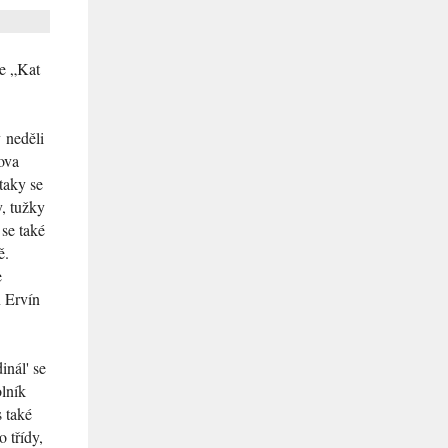
ze
„Kat
 neděli
ova
taky se
y, tužky
 se také
ě.
e
n Ervín
inál' se
olník
 také
 třídy,