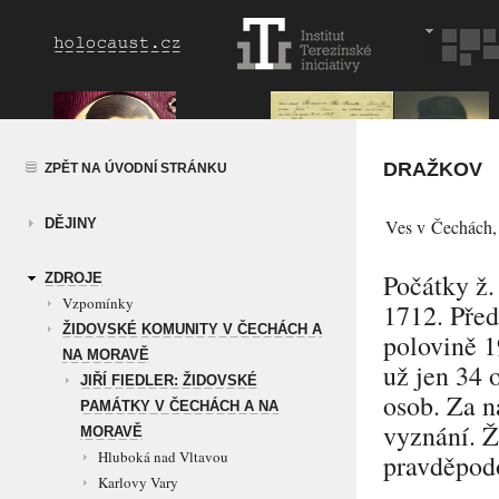
DRAŽKOV
ZPĚT NA ÚVODNÍ STRÁNKU
DĚJINY
Ves v Čechách, 
Počátky ž.
ZDROJE
Vzpomínky
1712. Před 
ŽIDOVSKÉ KOMUNITY V ČECHÁCH A
polovině 19
NA MORAVĚ
už jen 34 
JIŘÍ FIEDLER: ŽIDOVSKÉ
osob. Za n
PAMÁTKY V ČECHÁCH A NA
vyznání. Ž
MORAVĚ
Hluboká nad Vltavou
pravděpod
Karlovy Vary