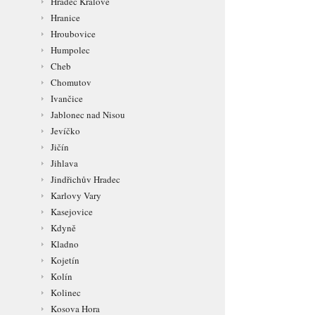
Hradec Králové
Hranice
Hroubovice
Humpolec
Cheb
Chomutov
Ivančice
Jablonec nad Nisou
Jevíčko
Jičín
Jihlava
Jindřichův Hradec
Karlovy Vary
Kasejovice
Kdyně
Kladno
Kojetín
Kolín
Kolinec
Kosova Hora