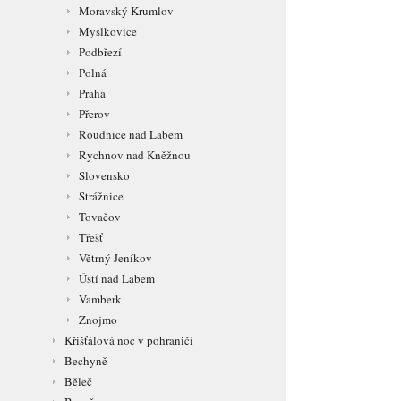
Moravský Krumlov
Myslkovice
Podbřezí
Polná
Praha
Přerov
Roudnice nad Labem
Rychnov nad Kněžnou
Slovensko
Strážnice
Tovačov
Třešť
Větrný Jeníkov
Ústí nad Labem
Vamberk
Znojmo
Křišťálová noc v pohraničí
Bechyně
Běleč