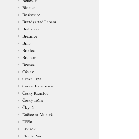
Benešov
Blevice
Boskovice
Brandýs nad Labem
Bratislava
Březnice
Brno
Brtnice
Brumov
Bzenec
Čáslav
Česká Lípa
České Budějovice
Český Krumlov
Český Těšín
Čkyně
Dačice na Moravě
Děčín
Divišov
Dlouhá Ves