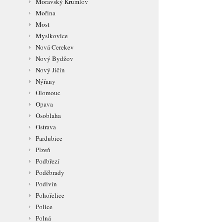
Moravský Krumlov
Mořina
Most
Myslkovice
Nová Cerekev
Nový Bydžov
Nový Jičín
Nýřany
Olomouc
Opava
Osoblaha
Ostrava
Pardubice
Plzeň
Podbřezí
Poděbrady
Podivín
Pohořelice
Police
Polná