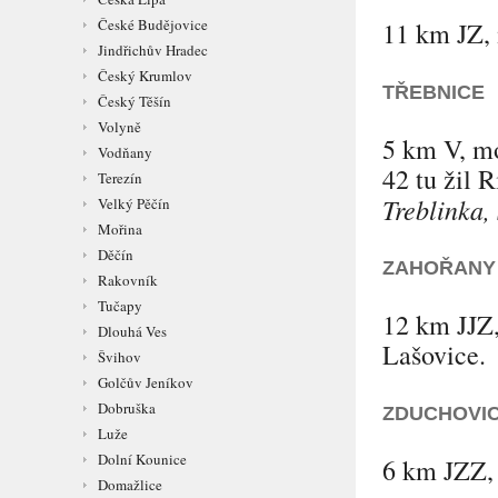
České Budějovice
11 km JZ, 
Jindřichův Hradec
Český Krumlov
TŘEBNICE
Český Těšín
Volyně
5 km V, mo
Vodňany
42 tu žil
R
Terezín
Treblinka,
Velký Pěčín
Mořina
Děčín
ZAHOŘANY
Rakovník
Tučapy
12 km JJZ,
Dlouhá Ves
Lašovice
.
Švihov
Golčův Jeníkov
Dobruška
ZDUCHOVI
Luže
Dolní Kounice
6 km JZZ, 
Domažlice