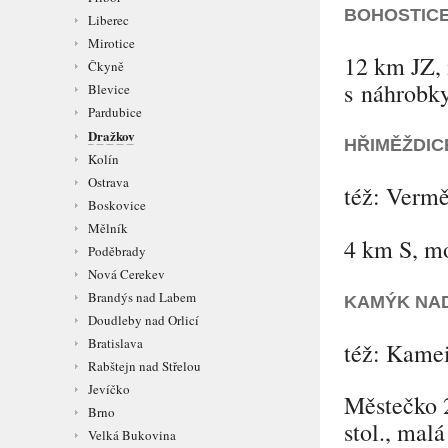
BOHOSTIC
Liberec
Mirotice
12 km JZ, 
Čkyně
s náhrobky
Blevice
Pardubice
Dražkov
HŘIMĚŽDIC
Kolín
Ostrava
též:
Vermě
Boskovice
Mělník
4 km S, mo
Poděbrady
Nová Cerekev
Brandýs nad Labem
KAMÝK NA
Doudleby nad Orlicí
Bratislava
též:
Kame
Rabštejn nad Střelou
Jevíčko
Městečko 2
Brno
stol., malá 
Velká Bukovina