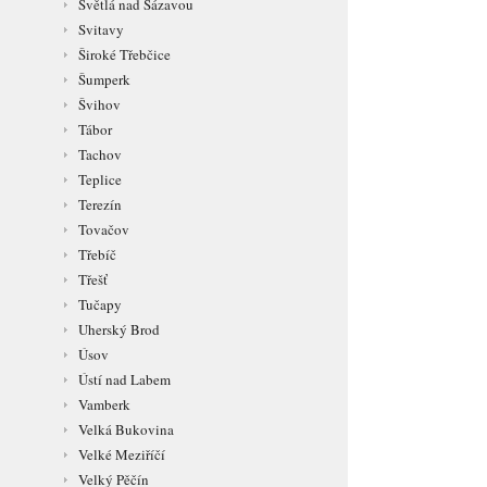
Světlá nad Sázavou
Svitavy
Široké Třebčice
Šumperk
Švihov
Tábor
Tachov
Teplice
Terezín
Tovačov
Třebíč
Třešť
Tučapy
Uherský Brod
Úsov
Ústí nad Labem
Vamberk
Velká Bukovina
Velké Meziříčí
Velký Pěčín