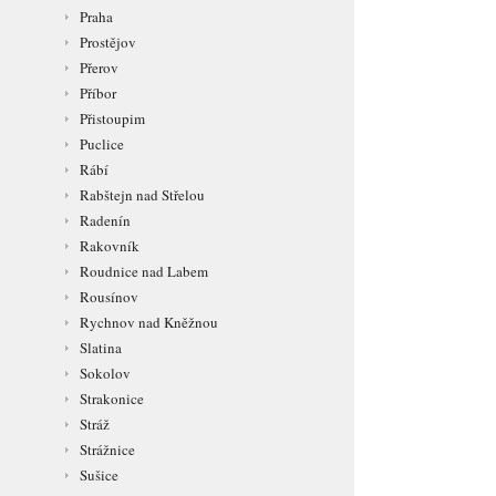
Praha
Prostějov
Přerov
Příbor
Přistoupim
Puclice
Rábí
Rabštejn nad Střelou
Radenín
Rakovník
Roudnice nad Labem
Rousínov
Rychnov nad Kněžnou
Slatina
Sokolov
Strakonice
Stráž
Strážnice
Sušice