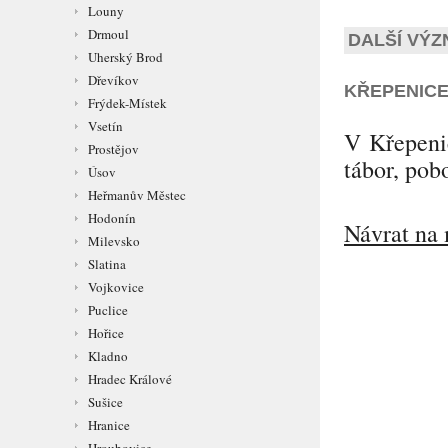
Louny
Drmoul
DALŠÍ VÝZ
Uherský Brod
Dřevíkov
KŘEPENIC
Frýdek-Místek
Vsetín
V Křepenic
Prostějov
tábor, pob
Úsov
Heřmanův Městec
Hodonín
Návrat na 
Milevsko
Slatina
Vojkovice
Puclice
Hořice
Kladno
Hradec Králové
Sušice
Hranice