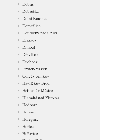
Dobříš
Dobruška
Dolní Kounice
Domažlice
Doudleby nad Orlicí
Dražkov
Drmoul
Dřevíkov
Duchcov
Frýdek-Místek
Golčův Jeníkov
Havlíčkův Brod
Heřmanův Městec
Hluboká nad Vltavou
Hodonín
Holešov
Hořepník
Hořice
Hořovice