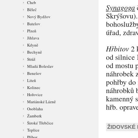
Cheb
Synagoga
č
Běleč
Skrýšovu).
Nový Bydžov
bohoslužby
Batelov
úřad, zdrav
Plzeň
Jihlava
Kdyně
Hřbitov
2 
Bechyně
od silnic
Stráž
od mostu p
Mladá Boleslav
náhrobek z 
Benešov
pohřby do 
Liteň
Kolinec
náhrobků b
Hořovice
kamenný st
Mariánské Lázně
hřb. oprav
Osoblaha
Žamberk
Široké Třebčice
ŽIDOVSKÉ 
Teplice
Příbor