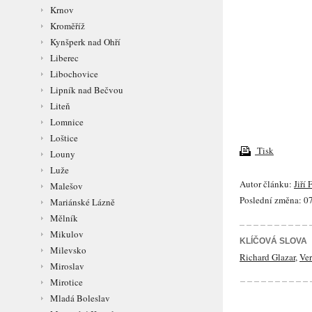
Krnov
Kroměříž
Kynšperk nad Ohří
Liberec
Libochovice
Lipník nad Bečvou
Liteň
Lomnice
Loštice
Tisk
Louny
Luže
Autor článku:
Jiří 
Malešov
Poslední změna: 07
Mariánské Lázně
Mělník
Mikulov
KLÍČOVÁ SLOVA
Milevsko
Richard Glazar
,
Ver
Miroslav
Mirotice
Mladá Boleslav