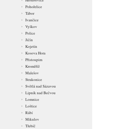
Hroubovice
Pohořelice
Tábor
Ivančice
Vyškov
Police
Jičín
Kojetín
Kosova Hora
Přistoupim
Kroměříž
Malešov
Strakonice
Světlá nad Sázavou
Lipník nad Bečvou
Lomnice
Loštice
Rábí
Mikulov
Třebíč