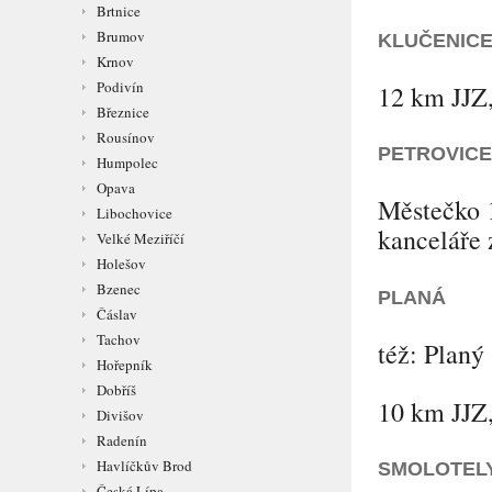
Brtnice
Brumov
KLUČENIC
Krnov
Podivín
12 km JJZ,
Březnice
Rousínov
PETROVICE
Humpolec
Opava
Městečko 1
Libochovice
kanceláře
Velké Meziříčí
Holešov
Bzenec
PLANÁ
Čáslav
Tachov
též:
Planý
Hořepník
Dobříš
10 km JJZ,
Divišov
Radenín
Havlíčkův Brod
SMOLOTEL
Česká Lípa