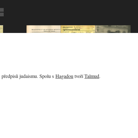
 předpisů judaismu. Spolu s
Hagadou
tvoří
Talmud
.