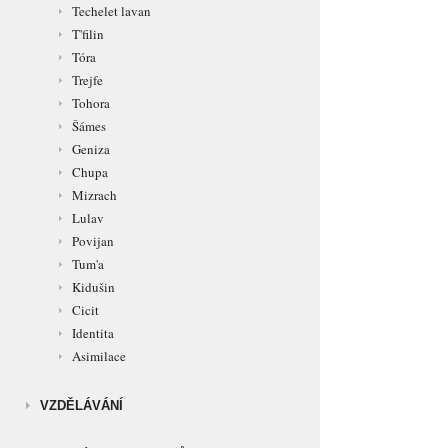
Techelet lavan
T'filin
Tóra
Trejfe
Tohora
Šámes
Geniza
Chupa
Mizrach
Lulav
Povijan
Tum'a
Kidušin
Cicit
Identita
Asimilace
VZDĚLÁVÁNÍ