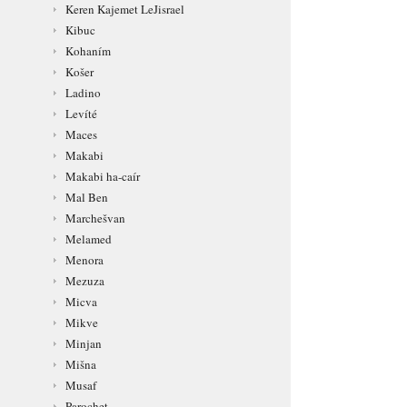
Keren Kajemet LeJisrael
Kibuc
Kohaním
Košer
Ladino
Levíté
Maces
Makabi
Makabi ha-caír
Mal Ben
Marchešvan
Melamed
Menora
Mezuza
Micva
Mikve
Minjan
Mišna
Musaf
Parochet