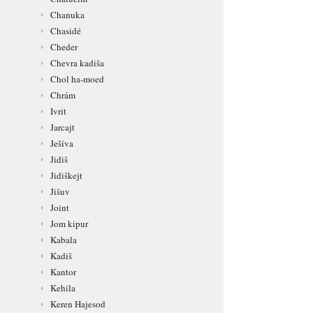
Chanuka
Chasidé
Cheder
Chevra kadiša
Chol ha-moed
Chrám
Ivrit
Jarcajt
Ješíva
Jidiš
Jidiškejt
Jišuv
Joint
Jom kipur
Kabala
Kadiš
Kantor
Kehila
Keren Hajesod