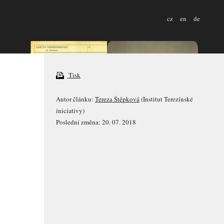
cz
en
de
Tisk
Autor článku:
Tereza Štěpková
(Institut Terezínské
iniciativy)
Poslední změna: 20. 07. 2018