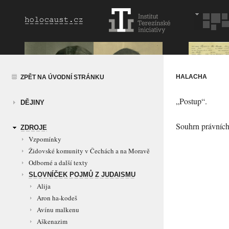
HALACHA
ZPĚT NA ÚVODNÍ STRÁNKU
„Postup“
.
DĚJINY
Souhrn právních
ZDROJE
Vzpomínky
Židovské komunity v Čechách a na Moravě
Odborné a další texty
SLOVNÍČEK POJMŮ Z JUDAISMU
Alija
Aron ha-kodeš
Avínu malkenu
Aškenazim