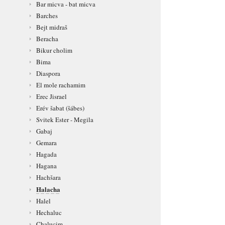
Bar micva - bat micva
Barches
Bejt midraš
Beracha
Bikur cholim
Bima
Diaspora
El mole rachamim
Erec Jisrael
Erév šabat (šábes)
Svitek Ester - Megila
Gabaj
Gemara
Hagada
Hagana
Hachšara
Halacha
Halel
Hechaluc
Chalucim