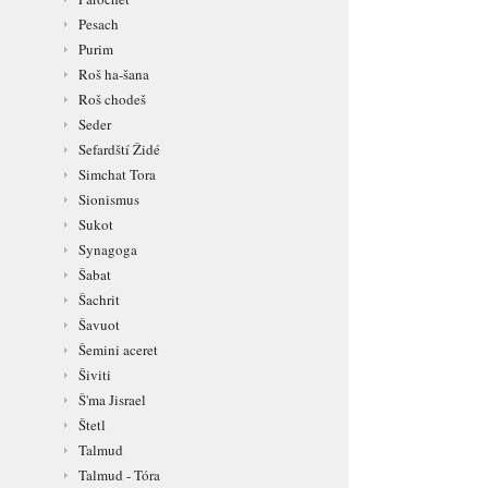
Pesach
Purim
Roš ha-šana
Roš chodeš
Seder
Sefardští Židé
Simchat Tora
Sionismus
Sukot
Synagoga
Šabat
Šachrit
Šavuot
Šemini aceret
Šiviti
Š'ma Jisrael
Štetl
Talmud
Talmud - Tóra