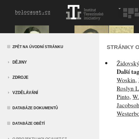
STRÁNKY O
ZPĚT NA ÚVODNÍ STRÁNKU
Židovský 
DĚJINY
Další ta
ZDROJE
Woskin
,
Roslyn 
VZDĚLÁVÁNÍ
Pinto
,
W.
Jacobso
DATABÁZE DOKUMENTŮ
Westerb
DATABÁZE OBĚTÍ