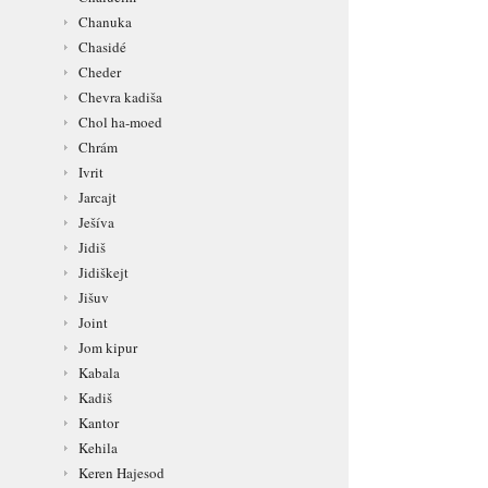
Chanuka
Chasidé
Cheder
Chevra kadiša
Chol ha-moed
Chrám
Ivrit
Jarcajt
Ješíva
Jidiš
Jidiškejt
Jišuv
Joint
Jom kipur
Kabala
Kadiš
Kantor
Kehila
Keren Hajesod