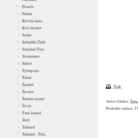
Pesach
Purim
Roš ha-šana
Roš chodeš
Seder
Sefardští Židé
Simchat Tora
Sionismus
Sukot
Synagoga
Šabat
Šachrit
Tisk
Šavuot
Šemini aceret
Autor článku:
Tere
Šiviti
Poslední změna: 23
Š'ma Jisrael
Štetl
Talmud
Talmud - Tóra