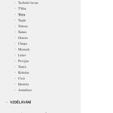
Techelet lavan
T'filin
Tóra
Trejfe
Tohora
Šámes
Geniza
Chupa
Mizrach
Lulav
Povijan
Tum'a
Kidušin
Cicit
Identita
Asimilace
VZDĚLÁVÁNÍ