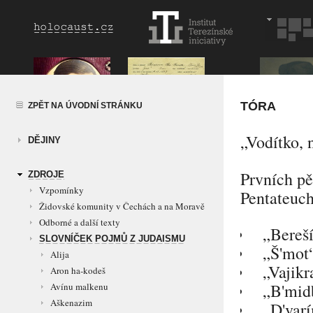
TÓRA
ZPĚT NA ÚVODNÍ STRÁNKU
„Vodítko, 
DĚJINY
Prvních pě
ZDROJE
Vzpomínky
Pentateuch
Židovské komunity v Čechách a na Moravě
Odborné a další texty
„Bereší
SLOVNÍČEK POJMŮ Z JUDAISMU
„Š'mot
Alija
„Vajikr
Aron ha-kodeš
„B'mid
Avínu malkenu
Aškenazim
„D'var