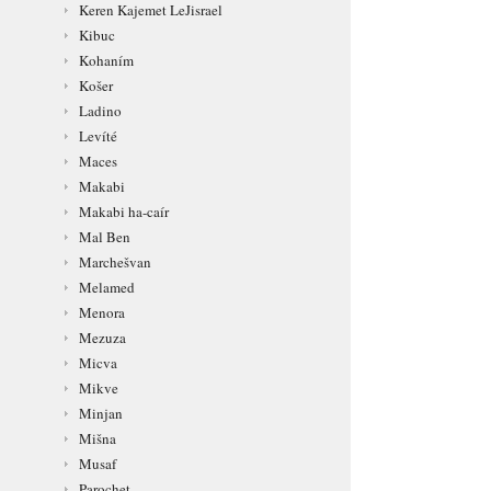
Keren Kajemet LeJisrael
Kibuc
Kohaním
Košer
Ladino
Levíté
Maces
Makabi
Makabi ha-caír
Mal Ben
Marchešvan
Melamed
Menora
Mezuza
Micva
Mikve
Minjan
Mišna
Musaf
Parochet