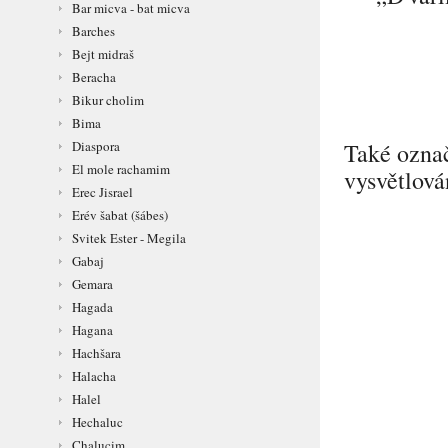
Bar micva - bat micva
Barches
Bejt midraš
Beracha
Bikur cholim
Bima
Diaspora
Také ozna
El mole rachamim
vysvětlov
Erec Jisrael
Erév šabat (šábes)
Svitek Ester - Megila
Gabaj
Gemara
Hagada
Hagana
Hachšara
Halacha
Halel
Hechaluc
Chalucim