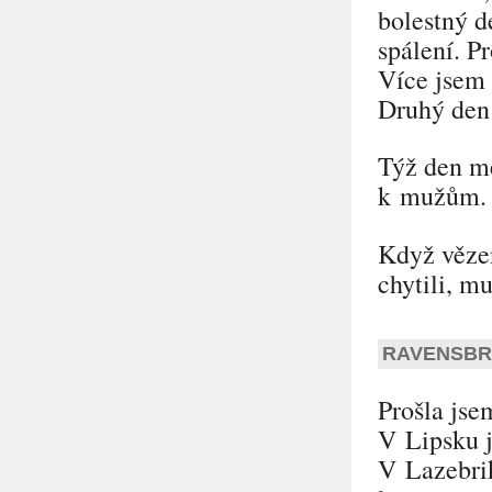
bolestný d
spálení. P
Více jsem 
Druhý den 
Týž den mě
k mužům. K
Když vězeň
chytili, mu
RAVENSB
Prošla jse
V Lipsku j
V Lazebri