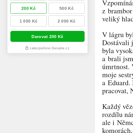
Vzpomínám 
z brambor 
veliký hla
V lágru by
Dostávali 
byla vysok
a brali js
úmrtnost. 
moje sestr
a Eduard. 
pracovat, N
Každý věz
rozdílu ná
ale i Němc
komorách, 