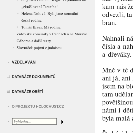
kam nás že
„zkrášlování Terezína“
odvezli, t
Helena Nolová: Byli jsme normální
česká rodina
bran.
Tomáš Kraus: Má rodina
Židovské komunity v Čechách a na Moravě
Nahnali ná
Odborné a další texty
čísla a na
Slovníček pojmů z judaismu
a dřeváky.
VZDĚLÁVÁNÍ
Mně v té d
ani já, an
DATABÁZE DOKUMENTŮ
jsem na bl
tam udělan
DATABÁZE OBĚTÍ
povětšinou
O PROJEKTU HOLOCAUST.CZ
námi i dět
byla malá 