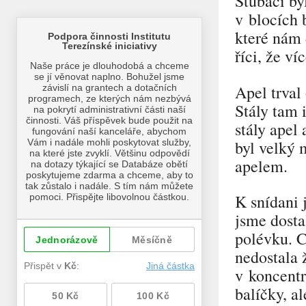
Štubáci by
v blocích 
které nám 
říci, že v
Apel trval
Stály tam i
stály apel
byl velký 
apelem.
K snídani 
jsme dosta
polévku. C
nedostala 
v koncentr
balíčky, a