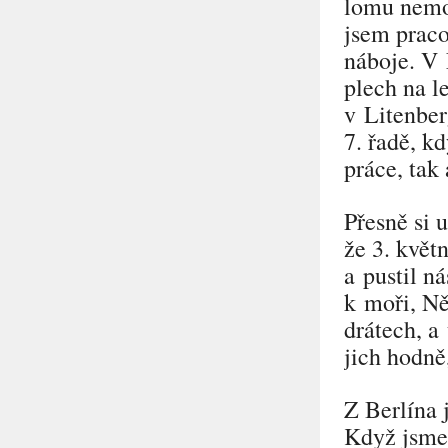
lomu nemoh
jsem prac
náboje. V 
plech na l
v Litenber
7. řadě, k
práce, tak 
Přesně si 
že 3. květ
a pustil n
k moři, Něm
drátech, a
jich hodně
Z Berlína 
Když jsme 