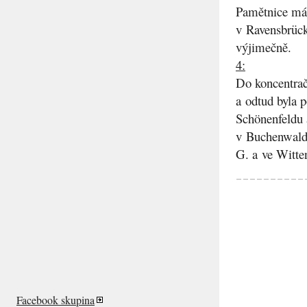
Pamětnice má 
v Ravensbrück
výjimečně.
4:
Do koncentrač
a odtud byla 
Schönenfeldu 
v Buchenwaldu
G. a ve Witte
Facebook skupina