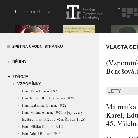
VLASTA SE
ZPĚT NA ÚVODNÍ STRÁNKU
(Vzpomínk
DĚJINY
Benešová.
ZDROJE
VZPOMÍNKY
LETY
Paní Věra L., nar. 1923
Pan Toman Brod, narozen 1929
Má matka s
Paní Katarína G., nar. 1922
Paní Vilma A., nar. 1903, a její dcery
Karel, Edu
Edita J., nar. 1927, a Věra Š., nar. 1928
45. Všichn
Paní Eliška K., nar. 1912
Pan Adolf B., nar. 1906