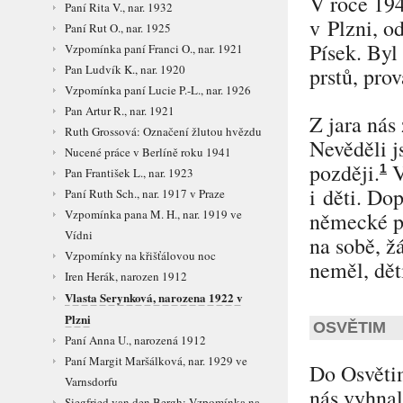
V roce 194
Paní Rita V., nar. 1932
v Plzni, o
Paní Rut O., nar. 1925
Písek. Byl 
Vzpomínka paní Franci O., nar. 1921
Pan Ludvík K., nar. 1920
prstů, pro
Vzpomínka paní Lucie P.-L., nar. 1926
Pan Artur R., nar. 1921
Z jara nás
Ruth Grossová: Označení žlutou hvězdu
Nevěděli j
Nucené práce v Berlíně roku 1941
později.
V
1
Pan František L., nar. 1923
i děti. Do
Paní Ruth Sch., nar. 1917 v Praze
Vzpomínka pana M. H., nar. 1919 ve
německé po
Vídni
na sobě, žá
Vzpomínky na křišťálovou noc
neměl, dět
Iren Herák, narozen 1912
Vlasta Serynková, narozena 1922 v
Plzni
OSVĚTIM
Paní Anna U., narozená 1912
Paní Margit Maršálková, nar. 1929 ve
Do Osvětim
Varnsdorfu
nás vyhnal
Siegfried van den Bergh: Vzpomínka na