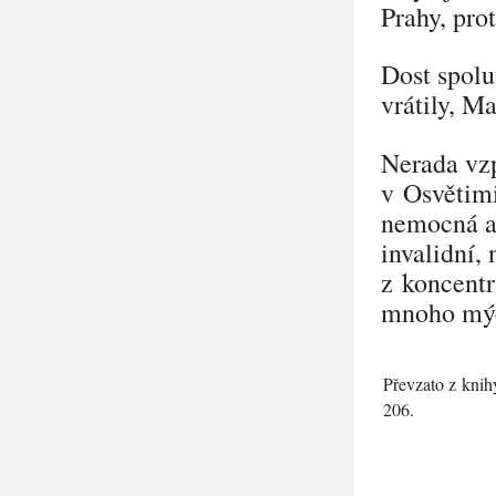
Prahy, pro
Dost spolu
vrátily, M
Nerada vzp
v Osvětimi
nemocná a 
invalidní,
z koncentr
mnoho mýc
Převzato z knih
206.